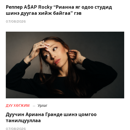
Реппер A$AP Rocky “Рианна яг одоо студид
шинэ дуугаа хийж байгаа” гэв
07/08/2026
ДУУ ХӨГЖИМ
Урлаг
Дуучин Ариана Гранде шинэ цомгоо
танилцууллаа
07/08/2026