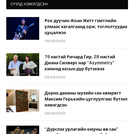
СҮҮЛД НЭМЭГДСЭН
Рок дуучин Жоан Жетт гэмтлийн
улмаас хагалгаанд орж, тоглолтуудаа
цуцалжээ
08/08/2026
76 настай Ричард Гир, 28 настай
Диана Силверс нар “Asymmetry”
кинонд хосын дүр бүтээжээ
08/08/2026
Дорно дахины музейн сан хөмрөгт
Максим Горькийн цуглуулгаас бүтээл
нэмэгдсэн
08/08/2026
“Дүрслэх урлагийн оюуны өв сан”