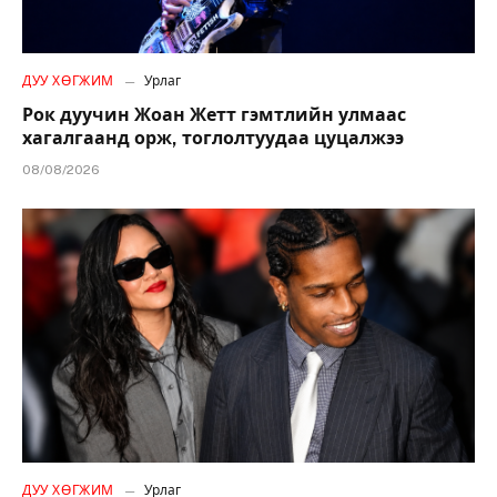
ДУУ ХӨГЖИМ
Урлаг
Рок дуучин Жоан Жетт гэмтлийн улмаас
хагалгаанд орж, тоглолтуудаа цуцалжээ
08/08/2026
ДУУ ХӨГЖИМ
Урлаг