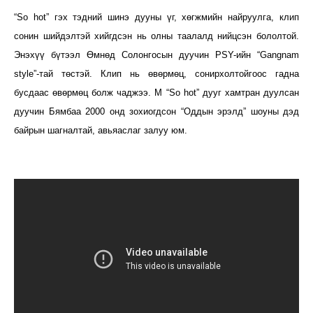
“So hot” гэх тэдний шинэ дууны үг, хөгжмийн найруулга, клип
сонин шийдэлтэй хийгдсэн нь олны таалалд нийцсэн бололтой.
Энэхүү бүтээл Өмнөд Солонгосын дуучин PSY-ийн “Gangnam
style”-тай төстэй. Клип нь өвөрмөц, сонирхолтойгоос гадна
бусдаас өвөрмөц болж чаджээ. М “So hot” дууг хамтран дуулсан
дуучин Бямбаа 2000 онд зохиогдсон “Оддын эрэлд” шоуны дэд
байрын шагналтай, авьяаслаг залуу юм.