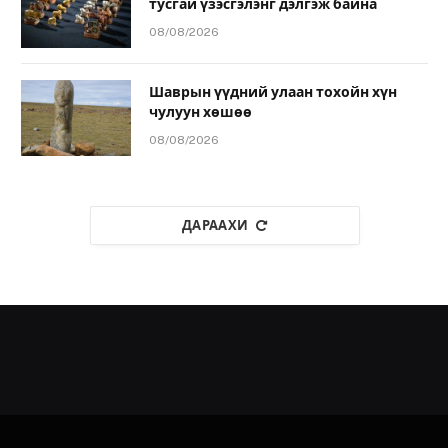
тусгай үзэсгэлэнг дэлгэж байна
08/08/2026
Шаврын үүдний улаан тохойн хүн
чулуун хөшөө
08/08/2026
ДАРААХИ