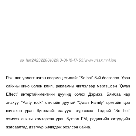
so_hot24232266162013-01-18-17-53[www.urlag.mn].jpg
Рок, поп урлагт нэгэн өвөрмөц стилийг “So hot” бий болголоо. Уран
сайхны кино болон клип, рекламны чиглэлээр мэргэшсэн “Qwan
Effect” интертайнментийн дуучид болох Дэрмээ, Бямбаа нар
энэхүү “Party rock” стилийн дуутай “Qwan Family” цомгийн цоо
шинэхэн уран бүтээлийг залууст хүргэжээ. Тэдний “So hot”
хэмээх анхны хамтарсан уран бүтээл FM, радиогийн хитүүдийн
жагсаалтад дээгүүр бичигдэж эхэлсэн байна.