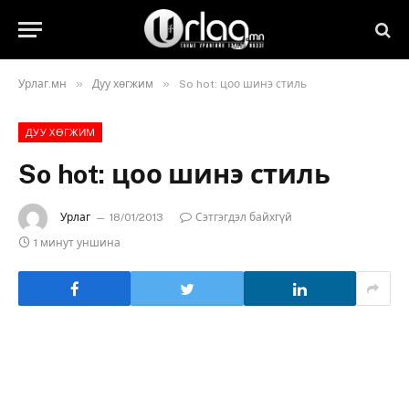
»
»
Урлаг.мн
Дуу хөгжим
So hot: цоо шинэ стиль
ДУУ ХӨГЖИМ
So hot: цоо шинэ стиль
Урлаг
18/01/2013
Сэтгэгдэл байхгүй
1 минут уншина