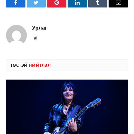
Facebook
Twitter
Pinterest
LinkedIn
Tumblr
Имэйл
Урлаг
Вэбсайт
ТӨСТЭЙ
НИЙТЛЭЛ