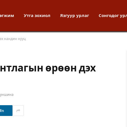
хөгжим
Утга зохиол
Язгуур урлаг
Сонгодог ур
эх нандин нууц
нтлагын өрөөн дэх
т уншина
dIn