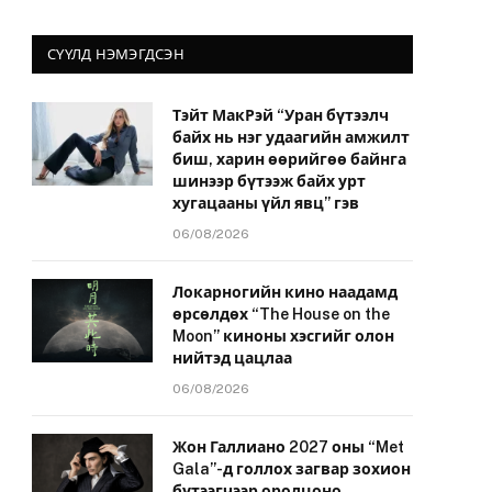
СҮҮЛД НЭМЭГДСЭН
Тэйт МакРэй “Уран бүтээлч
байх нь нэг удаагийн амжилт
биш, харин өөрийгөө байнга
шинээр бүтээж байх урт
хугацааны үйл явц” гэв
06/08/2026
Локарногийн кино наадамд
өрсөлдөх “The House on the
Moon” киноны хэсгийг олон
нийтэд цацлаа
06/08/2026
Жон Галлиано 2027 оны “Met
Gala”-д голлох загвар зохион
бүтээгчээр оролцоно