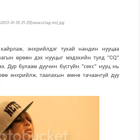
13-01-18-21-20[www.urlag.mn].jpg
хайрлаж, энхрийлдэг тухай нандин нууцаа
тлагын өрөөн дэх нууцыг мэдэхийн тулд "CQ"
ээ. Дур булаам дуучин бүсгүйн "секс" нууц нь
хрөө энхрийлж, таалахын өмнө тачаангуй дуу
э.