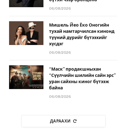
06/08/2026
Мишель Йео Ёко Оногийн
тухай намтарчилсан кинонд
түүний дүрийг бүтээхийг
хүсдэг
06/08/2026
“Маск” продакшныхан
“Сүүлчийн шилийн сайн эрс”
уран сайхны киног бүтээж
байна
06/08/2026
ДАРААХИ