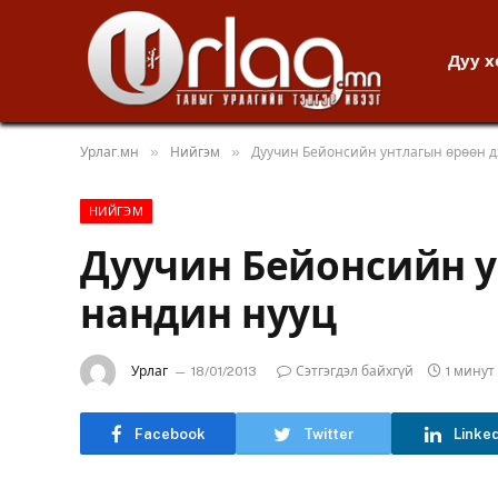
Дуу 
»
»
Урлаг.мн
Нийгэм
Дуучин Бейонсийн унтлагын өрөөн д
НИЙГЭМ
Дуучин Бейонсийн у
нандин нууц
Урлаг
18/01/2013
Сэтгэгдэл байхгүй
1 мину
Facebook
Twitter
Linke