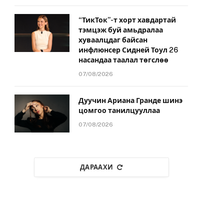
“ТикТок”-т хорт хавдартай
тэмцэж буй амьдралаа
хуваалцдаг байсан
инфлюнсер Сидней Тоул 26
насандаа таалал төгслөө
07/08/2026
Дуучин Ариана Гранде шинэ
цомгоо танилцууллаа
07/08/2026
ДАРААХИ