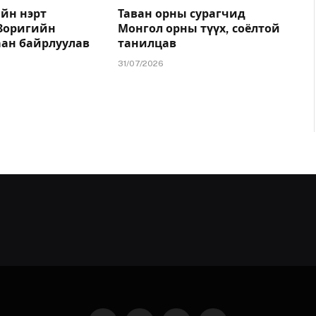
йн нэрт
Таван орны сурагчид
.Зоригийн
Монгол орны түүх, соёлтой
аан байрлуулав
танилцав
31/07/2026