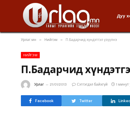
Дуу 
»
»
Урлаг.мн
Нийгэм
П.Бадарчид хүндэтгэл үзүүлнэ
НИЙГЭМ
П.Бадарчид хүндэтгэ
Урлаг
21/01/2013
Сэтгэгдэл байхгүй
1 минут
Facebook
Twitter
Linke