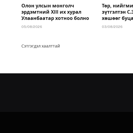
Олон улсын монголч
Төр, нийгми
эрдэмтний XIII их хурал
зүтгэлтэн С
Улаанбаатар хотноо болно
хөшөөг буц
05/08/2026
03/08/2026
Сэтгэгдэл хаалттай