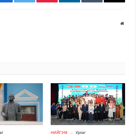
Facebook
Twitter
Pinterest
LinkedIn
Tumblr
Имэйл
Вэбса
аг
НИЙГЭМ
Урлаг