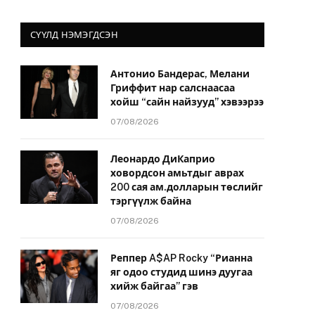
СҮҮЛД НЭМЭГДСЭН
Антонио Бандерас, Мелани
Гриффит нар салснаасаа
хойш “сайн найзууд” хэвээрээ
07/08/2026
Леонардо ДиКаприо
ховордсон амьтдыг аврах
200 сая ам.долларын төслийг
тэргүүлж байна
07/08/2026
Реппер A$AP Rocky “Рианна
яг одоо студид шинэ дуугаа
хийж байгаа” гэв
07/08/2026