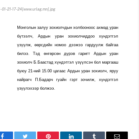
1-21-17-24[www.urlag.mn].jpg
Монголын залуу зохиолчдын холбооноос ахмад уран
бүтээлч, Ардын уран зохиолчиддоо хүндэтгэл
үзүүлж, өөрсдийн номоо дээжээ гардуулж байгаа
билээ. Тэд өнгөрсөн дүрэв гаригт Ардын уран
зохиолч Б.Баастад хүндэтгэл үзүүлсэн бол маргааш
буюу 21-ний 15.00 цагаас Ардын уран зохиолч, яруу
найрагч П.Бадарч гуайн гэрт зочилж, хүндэтгэл
үзүүлэхээр болжээ.