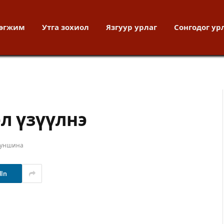
хөгжим
Утга зохиол
Язгуур урлаг
Сонгодог ур
л үзүүлнэ
 уншина
dIn