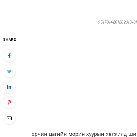
9517814261282013-01-
SHARE
орчин цагийн морин хуурын хөгжилд шин