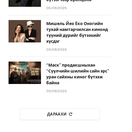
06/08/2026
Мишель Йео Ёко Оногийн
тухай намтарчилсан кинонд
түүний дүрийг бүтээхийг
хүсдэг
06/08/2026
“Маск” продакшныхан
“Сүүлчийн шилийн сайн эрс”
уран сайхны киног бүтээж
байна
06/08/2026
ДАРААХИ