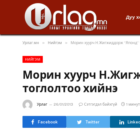
Дуу 
»
»
Урлаг.мн
Нийгэм
Морин хуурч Н.Жигжиддорж “Японд” 
НИЙГЭМ
Морин хуурч Н.Жиг
тоглолтоо хийнэ
Урлаг
26/01/2013
Сэтгэгдэл байхгүй
1 мину
Facebook
Twitter
Linke