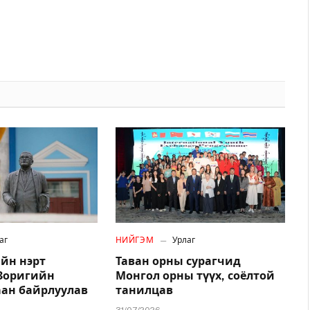
аг
НИЙГЭМ
Урлаг
йн нэрт
Таван орны сурагчид
.Зоригийн
Монгол орны түүх, соёлтой
аан байрлуулав
танилцав