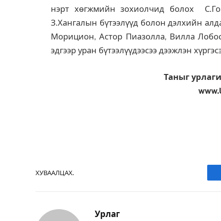
нэрт хөгжмийн зохиолчид болох С.Гон
З.Хангалын бүтээлүүд болон дэлхийн ал
Морицион, Астор Пиазолла, Вилла Лобос 
эдгээр уран бүтээлүүдээсээ дээжлэн хүргэс
Таныг урлаги
www.
ХУВААЛЦАХ.
Урлаг