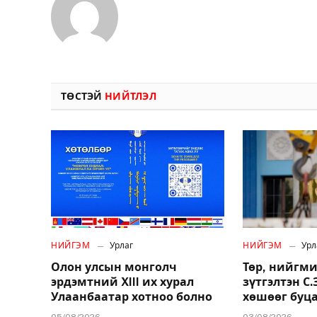
ТӨСТЭЙ
НИЙТЛЭЛ
НИЙГЭМ
Урлаг
НИЙГЭМ
Урл
Олон улсын монголч
Төр, нийгми
эрдэмтний XIII их хурал
зүтгэлтэн С
Улаанбаатар хотноо болно
хөшөөг буц