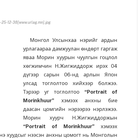
25-12-38[www.urlag.mn].jpg
Монгол Улсынхаа нэрийг ардын
урлагаараа дамжуулан өндөрт гаргаж
яваа Морин хуурын чуулгын гоцлол
хөгжимчин Н.Жигжиддорж ирэх 04
дүгээр сарын 06-нд арлын Япон
улсад тоглолтоо хийхээр болжээ.
Тэрээр уг тоглолтоо
“Portrait of
Morinkhuur”
хэмээх анхны бие
даасан цомгийн нэрээрээ нэрлэжээ.
Морин хуурч Н.Жигжиддоржын
“Portrait of Morinkhuur”
хэмээх
э хуудсыг нээсэн анхны цомогт нь Монголын