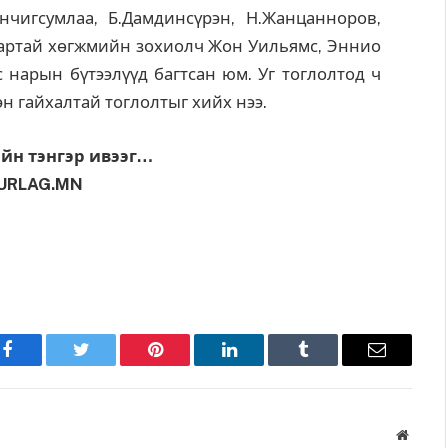
чигсумлаа, Б.Дамдинсүрэн, Н.Жанцанноров,
дартай хөгжмийн зохиолч Жон Уильямс, Эннио
нарын бүтээлүүд багтсан юм. Уг тоглолтод ч
эн гайхалтай тоглолтыг хийх нээ.
йн тэнгэр ивээг…
URLAG.MN
Facebook
Twitter
Pinterest
LinkedIn
Tumblr
Имэйл
Вэбса