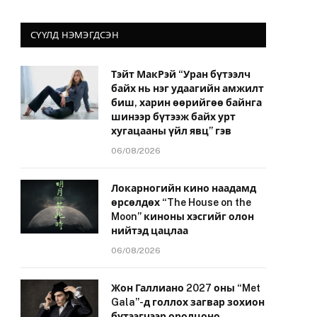
СҮҮЛД НЭМЭГДСЭН
Тэйт МакРэй “Уран бүтээлч
байх нь нэг удаагийн амжилт
биш, харин өөрийгөө байнга
шинээр бүтээж байх урт
хугацааны үйл явц” гэв
06/08/2026
Локарногийн кино наадамд
өрсөлдөх “The House on the
Moon” киноны хэсгийг олон
нийтэд цацлаа
06/08/2026
Жон Галлиано 2027 оны “Met
Gala”-д голлох загвар зохион
бүтээгчээр оролцоно