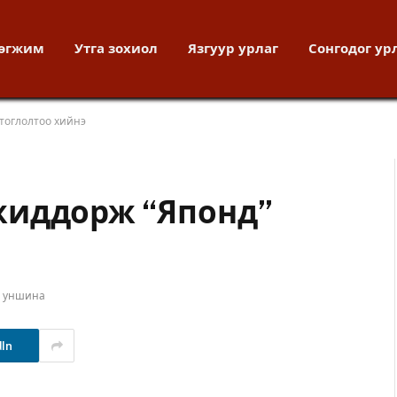
хөгжим
Утга зохиол
Язгуур урлаг
Сонгодог ур
тоглолтоо хийнэ
жиддорж “Японд”
т уншина
dIn