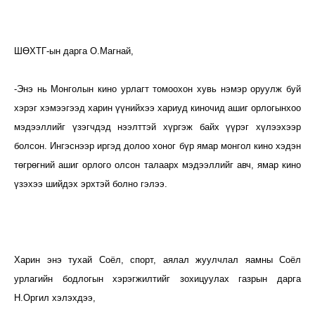
ШӨХТГ-ын дарга О.Магнай,
-Энэ нь Монголын кино урлагт томоохон хувь нэмэр оруулж буй
хэрэг хэмээгээд харин үүнийхээ хариуд киночид ашиг орлогынхоо
мэдээллийг үзэгчдэд нээлттэй хүргэж байх үүрэг хүлээхээр
болсон. Ингэснээр иргэд долоо хоног бүр ямар монгол кино хэдэн
төгрөгний ашиг орлого олсон талаарх мэдээллийг авч, ямар кино
үзэхээ шийдэх эрхтэй болно гэлээ.
Харин энэ тухай Соёл, спорт, аялал жуулчлал яамны Соёл
урлагийн бодлогын хэрэгжилтийг зохицуулах газрын дарга
Н.Оргил хэлэхдээ,