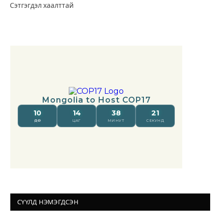
Сэтгэгдэл хаалттай
СҮҮЛД НЭМЭГДСЭН