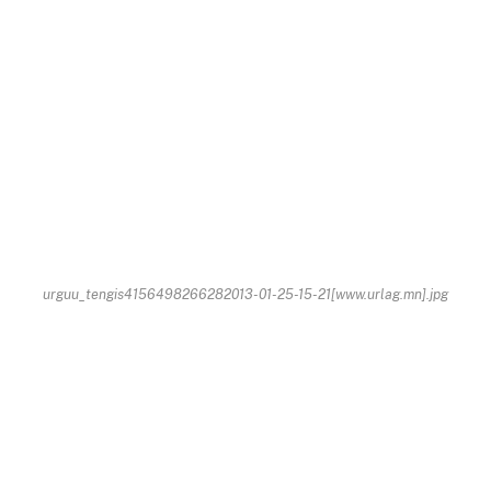
urguu_tengis4156498266282013-01-25-15-21[www.urlag.mn].jpg