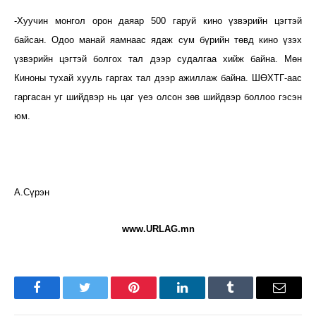
-Хуучин монгол орон даяар 500 гаруй кино үзвэрийн цэгтэй
байсан. Одоо манай яамнаас ядаж сум бүрийн төвд кино үзэх
үзвэрийн цэгтэй болгох тал дээр судалгаа хийж байна. Мөн
Киноны тухай хууль гаргах тал дээр ажиллаж байна. ШӨХТГ-аас
гаргасан уг шийдвэр нь цаг үеэ олсон зөв шийдвэр боллоо гэсэн
юм.
А.Сүрэн
www.URLAG.mn
Facebook
Twitter
Pinterest
LinkedIn
Tumblr
Имэйл