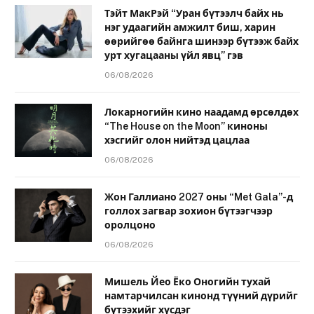
Тэйт МакРэй “Уран бүтээлч байх нь
нэг удаагийн амжилт биш, харин
өөрийгөө байнга шинээр бүтээж байх
урт хугацааны үйл явц” гэв
06/08/2026
Локарногийн кино наадамд өрсөлдөх
“The House on the Moon” киноны
хэсгийг олон нийтэд цацлаа
06/08/2026
Жон Галлиано 2027 оны “Met Gala”-д
голлох загвар зохион бүтээгчээр
оролцоно
06/08/2026
Мишель Йео Ёко Оногийн тухай
намтарчилсан кинонд түүний дүрийг
бүтээхийг хүсдэг