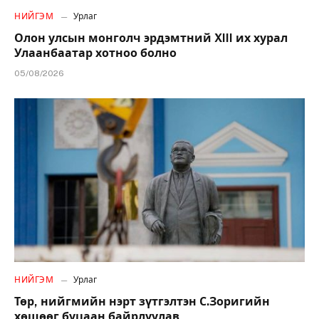
НИЙГЭМ
Урлаг
Олон улсын монголч эрдэмтний XIII их хурал
Улаанбаатар хотноо болно
05/08/2026
НИЙГЭМ
Урлаг
Төр, нийгмийн нэрт зүтгэлтэн С.Зоригийн
хөшөөг буцаан байрлуулав