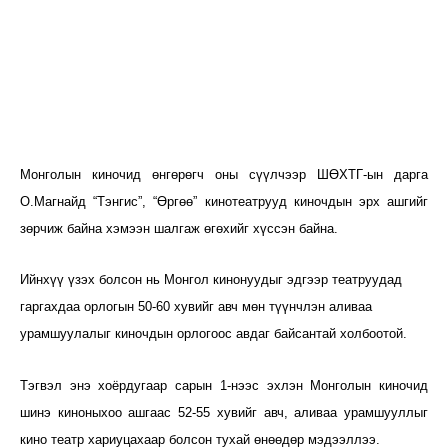
Монголын киночид өнгөрөгч оны сүүлчээр ШӨХТГ-ын дарга
О.Магнайд “Тэнгис”, “Өргөө” кинотеатрууд киночдын эрх ашгийг
зөрчиж байна хэмээн шалгаж өгөхийг хүссэн байна.
Ийнхүү үзэх болсон нь Монгол кинонуудыг эдгээр театруудад
гаргахдаа орлогын 50-60 хувийг авч мөн түүнчлэн аливаа
урамшуулалыг киночдын орлогоос авдаг байсантай холбоотой.
Тэгвэл энэ хоёрдугаар сарын 1-нээс эхлэн Монголын киночид
шинэ киноныхоо ашгаас 52-55 хувийг авч, аливаа урамшууллыг
кино театр хариуцахаар болсон тухай өнөөдөр мэдээллээ.