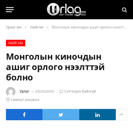
»
»
Урлаг.мн
Нийгэм
Монголын киночдын ашиг орлого нээлттэй болно
НИЙГЭМ
Монголын киночдын
ашиг орлого нээлттэй
болно
Урлаг
25/01/2013
Сэтгэгдэл байхгүй
1 минут уншина