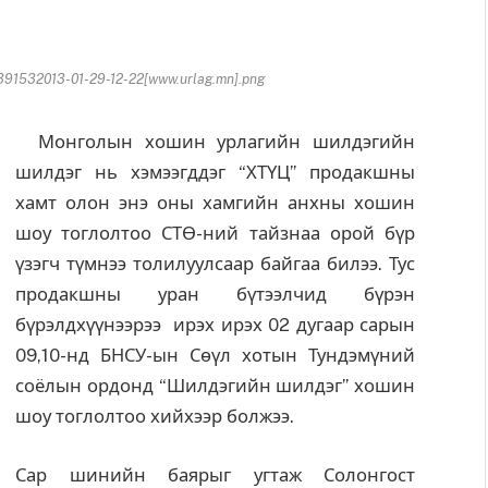
91532013-01-29-12-22[www.urlag.mn].png
Монголын хошин урлагийн шилдэгийн
шилдэг нь хэмээгддэг “ХТҮЦ” продакшны
хамт олон энэ оны хамгийн анхны хошин
шоу тоглолтоо СТӨ-ний тайзнаа орой бүр
үзэгч түмнээ толилуулсаар байгаа билээ. Тус
продакшны уран бүтээлчид бүрэн
бүрэлдхүүнээрээ ирэх ирэх 02 дугаар сарын
09,10-нд БНСУ-ын Сөүл хотын Тундэмүний
соёлын ордонд “Шилдэгийн шилдэг” хошин
шоу тоглолтоо хийхээр болжээ.
Сар шинийн баярыг угтаж Солонгост