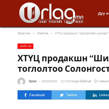
Дуу 
»
»
Урлаг.мн
Нийгэм
ХТҮЦ продакшн “Шилдэгийн шилдэг” 
НИЙГЭМ
ХТҮЦ продакшн “Ши
тоглолтоо Солонгос
Урлаг
29/01/2013
Сэтгэгдэл байхгүй
1 мину
Facebook
Twitter
Linke