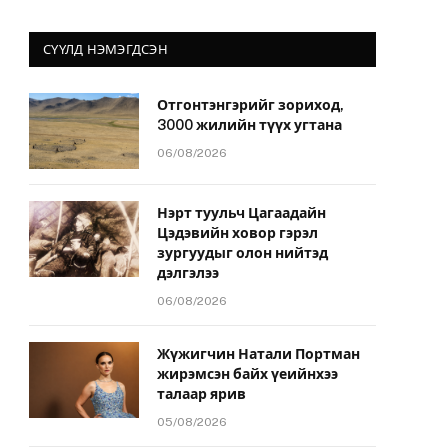
СҮҮЛД НЭМЭГДСЭН
Отгонтэнгэрийг зориход,
3000 жилийн түүх угтана
06/08/2026
Нэрт туульч Цагаадайн
Цэдэвийн ховор гэрэл
зургуудыг олон нийтэд
дэлгэлээ
06/08/2026
Жүжигчин Натали Портман
жирэмсэн байх үеийнхээ
талаар ярив
05/08/2026