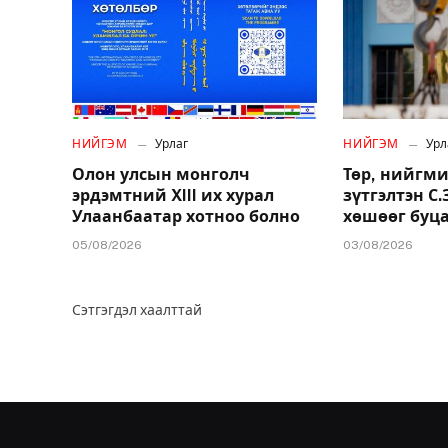
НИЙГЭМ
Урлаг
НИЙГЭМ
Урл
Олон улсын монголч
Төр, нийгми
эрдэмтний XIII их хурал
зүтгэлтэн С
Улаанбаатар хотноо болно
хөшөөг буц
05/08/2026
03/08/2026
Сэтгэгдэл хаалттай