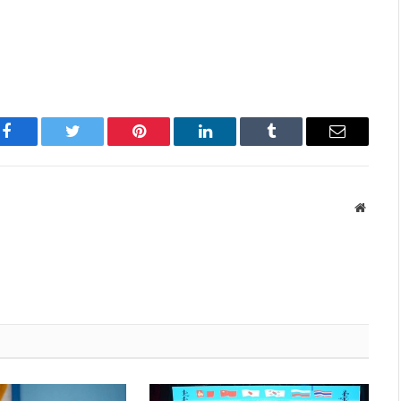
Facebook
Twitter
Pinterest
LinkedIn
Tumblr
Имэйл
Вэбса