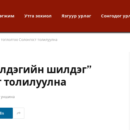
хөгжим
Утга зохиол
Язгуур урлаг
Сонгодог ур
тоглолтоо Солонгост толилуулна
лдэгийн шилдэг”
т толилуулна
т уншина
dIn