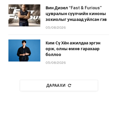
Вин Дизел “Fast & Furious”
цувралын сүүлчийн киноны
зохиолыг уншаад уйлсан гэв
05/08/2026
Ким Сү Хён ажилдаа эргэн
орж, олны өмнө гарахаар
боллоо
05/08/2026
ДАРААХИ