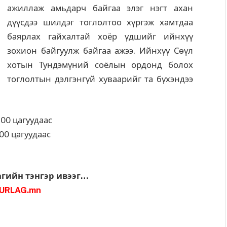
ажиллаж амьдарч байгаа элэг нэгт ахан
дүүсдээ шилдэг тоглолтоо хүргэж хамтдаа
баярлах гайхалтай хоёр үдшийг ийнхүү
зохион байгуулж байгаа ажээ. Ийнхүү Сөүл
хотын Тундэмүний соёлын ордонд болох
тоглолтын дэлгэнгүй хуваарийг та бүхэндээ
:00 цагуудаас
:00 цагуудаас
агийн тэнгэр ивээг…
URLAG.mn