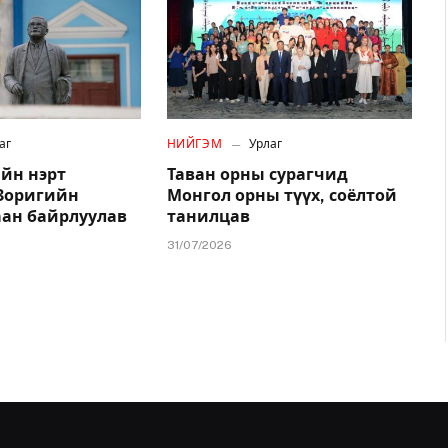
аг
НИЙГЭМ
Урлаг
йн нэрт
Таван орны сурагчид
.Зоригийн
Монгол орны түүх, соёлтой
аан байрлуулав
танилцав
31/07/2026