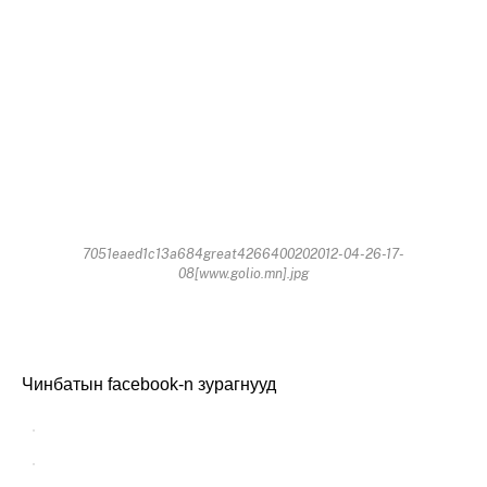
7051eaed1c13a684great4266400202012-04-26-17-
08[www.golio.mn].jpg
Чинбатын facebook-n зурагнууд