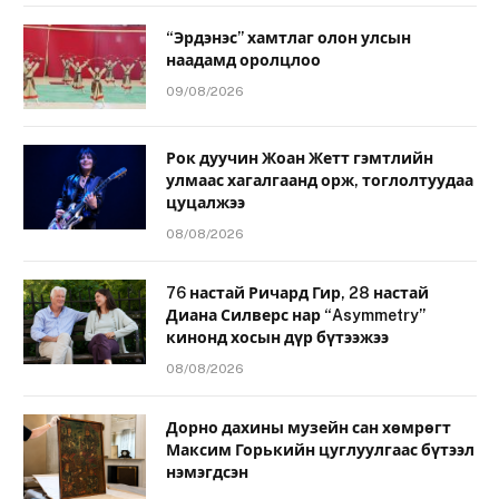
“Эрдэнэс” хамтлаг олон улсын
наадамд оролцлоо
09/08/2026
Рок дуучин Жоан Жетт гэмтлийн
улмаас хагалгаанд орж, тоглолтуудаа
цуцалжээ
08/08/2026
76 настай Ричард Гир, 28 настай
Диана Силверс нар “Asymmetry”
кинонд хосын дүр бүтээжээ
08/08/2026
Дорно дахины музейн сан хөмрөгт
Максим Горькийн цуглуулгаас бүтээл
нэмэгдсэн