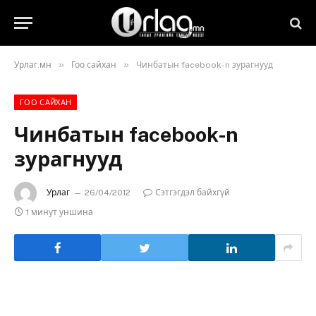
»
»
Урлаг.мн
Гоо сайхан
Чинбатын facebook-n зурагнууд
ГОО САЙХАН
Чинбатын facebook-n
зурагнууд
Урлаг
26/04/2012
Сэтгэгдэл байхгүй
1 минут уншина