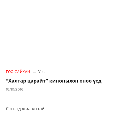
ГОО САЙХАН
Урлаг
“Халтар царайт” киноныхон өнөө үед
18/10/2016
Сэтгэгдэл хаалттай