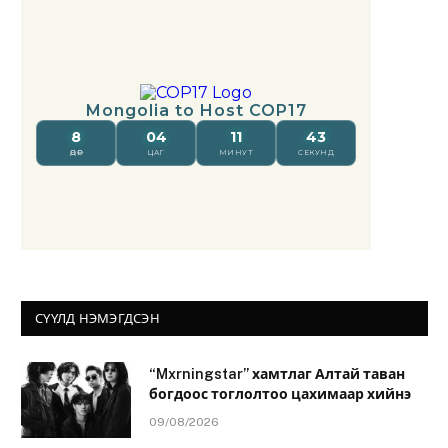
СҮҮЛД НЭМЭГДСЭН
“Mxrningstar” хамтлаг Алтай таван
богдоос тоглолтоо цахимаар хийнэ
09/08/2026