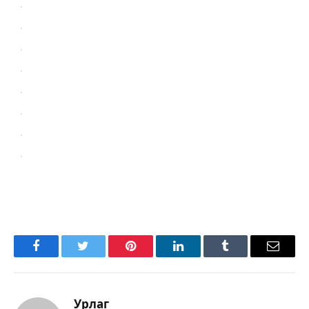
Facebook
Twitter
Pinterest
LinkedIn
Tumblr
Имэйл
Урлаг