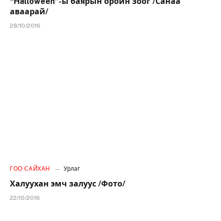
“Halloween”-ы баярын оройн зоог /Санаа
аваарай/
28/10/2016
ГОО САЙХАН
Урлаг
Халуухан эмч залуус /Фото/
22/10/2016