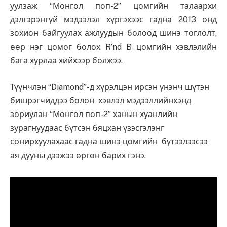
уулзаж “Монгол поп-2” цомгийн талаархи
дэлгэрэнгүй мэдээлэл хүргэхээс гадна 2013 онд
зохион байгуулах ажлуудын болоод шинэ тоглолт,
өөр нэг цомог болох R’nd B цомгийн хэвлэлийн
бага хурлаа хийхээр болжээ.
Түүнчлэн “Diamond”-д хүрэлцэн ирсэн үнэнч шүтэн
бишрэгчиддээ болон хэвлэл мэдээллийнхэнд
зориулан “Монгол поп-2” ханын хуанлийн
зурагнуудаас бүтсэн бяцхан үзэсгэлэнг
сонирхуулахаас гадна шинэ цомгийн бүтээлээсээ
ая дууны дээжээ өргөн барих гэнэ.