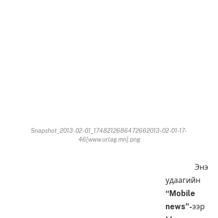
Snapshot_2013-02-01_1748212686472662013-02-01-17-
46[www.urlag.mn].png
Энэ
удаагийн
“Mobile
news”-
ээр