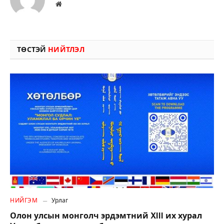
Вэбсайт
ТӨСТЭЙ
НИЙТЛЭЛ
НИЙГЭМ
Урлаг
Олон улсын монголч эрдэмтний XIII их хурал