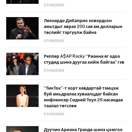
07/08/2026
Леонардо ДиКаприо ховордсон
амьтдыг аврах 200 сая ам.долларын
төслийг тэргүүлж байна
07/08/2026
Реппер A$AP Rocky “Рианна яг одоо
студид шинэ дуугаа хийж байгаа” гэв
07/08/2026
“ТикТок”-т хорт хавдартай тэмцэж
буй амьдралаа хуваалцдаг байсан
инфлюнсер Сидней Тоул 26 насандаа
таалал төгслөө
07/08/2026
Дуучин Ариана Гранде шинэ цомгоо