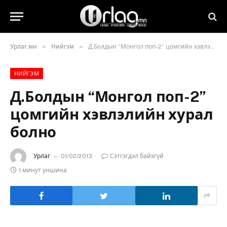
»
»
Урлаг.мн
Нийгэм
Д.Болдын “Монгол поп-2” цомгийн хэвлэлийн хурал болно
НИЙГЭМ
Д.Болдын “Монгол поп-2”
цомгийн хэвлэлийн хурал
болно
Урлаг
01/02/2013
Сэтгэгдэл байхгүй
1 минут уншина