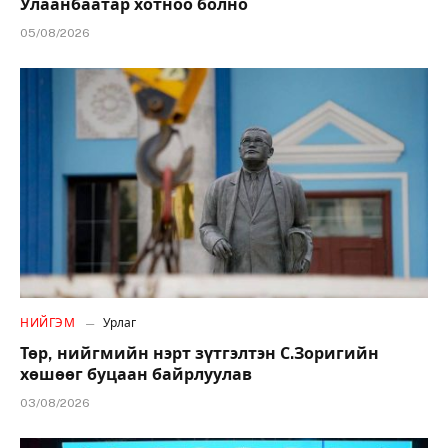
Улаанбаатар хотноо болно
05/08/2026
НИЙГЭМ
Урлаг
Төр, нийгмийн нэрт зүтгэлтэн С.Зоригийн
хөшөөг буцаан байрлуулав
03/08/2026