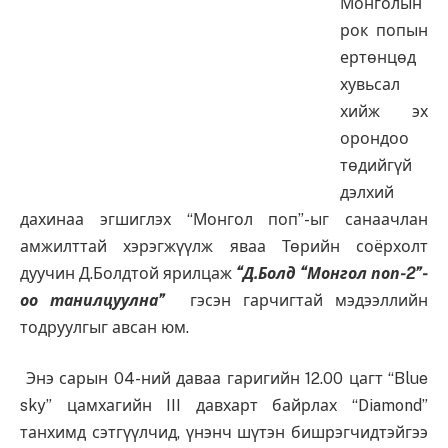
Монголын
рок попын
ертөнцөд
хувьсал
хийж эх
орондоо
төдийгүй
дэлхий
дахинаа эгшиглэх “Монгол поп”-ыг санаачлан
амжилттай хэрэгжүүлж яваа Төрийн соёрхолт
дуучин Д.Болдтой ярилцаж
“
Д.Болд “Монгол поп-2”-
оо танилцуулна
”
гэсэн гарчигтай мэдээллийн
тодруулгыг авсан юм.
Энэ сарын 04-ний даваа гаригийн 12.00 цагт “Blue
sky” цамхагийн III давхарт байрлах “Diamond”
танхимд сэтгүүлчид, үнэнч шүтэн бишрэгчидтэйгээ