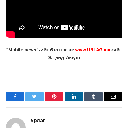
“Mobile news”-ийг бэлтгэсэн:
www.URLAG.mn
сайт
Э.Цэнд-Аюуш
Facebook
Twitter
Pinterest
LinkedIn
Tumblr
Имэйл
Урлаг