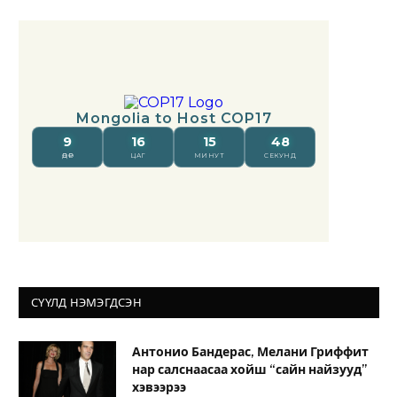
СҮҮЛД НЭМЭГДСЭН
Антонио Бандерас, Мелани Гриффит
нар салснаасаа хойш “сайн найзууд”
хэвээрээ