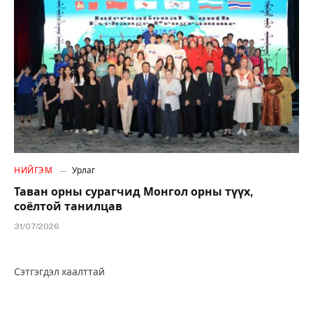
НИЙГЭМ
Урлаг
Таван орны сурагчид Монгол орны түүх,
соёлтой танилцав
31/07/2026
Сэтгэгдэл хаалттай