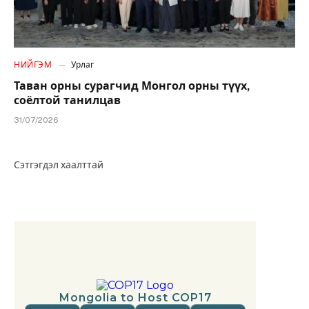
НИЙГЭМ
Урлаг
Таван орны сурагчид Монгол орны түүх,
соёлтой танилцав
31/07/2026
Сэтгэгдэл хаалттай