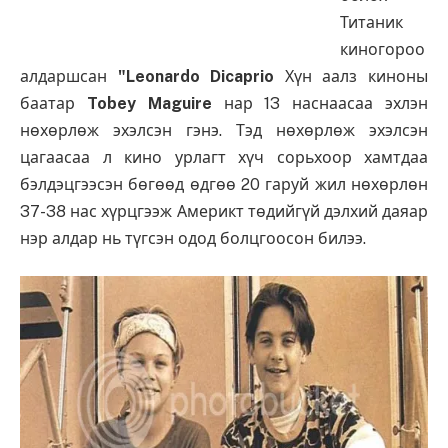
Титаник
киногороо
алдаршсан
"Leonardo Dicaprio
Хүн аалз
киноны
баатар
Tobey Maguire
нар 13 наснаасаа эхлэн
нөхөрлөж эхэлсэн гэнэ. Тэд нөхөрлөж эхэлсэн
цагаасаа л кино урлагт хүч сорьхоор хамтдаа
бэлдэцгээсэн бөгөөд өдгөө 20 гаруй жил нөхөрлөн
37-38 нас хүрцгээж Америкт төдийгүй дэлхий даяар
нэр алдар нь түгсэн одод болцгоосон билээ.