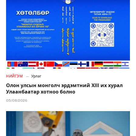
НИЙГЭМ
Урлаг
Олон улсын монголч эрдэмтний XIII их хурал
Улаанбаатар хотноо болно
05/08/2026