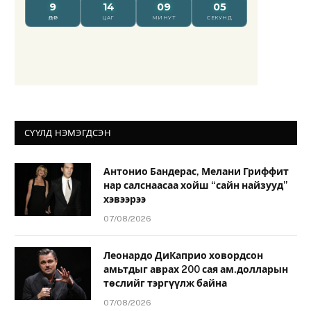
СҮҮЛД НЭМЭГДСЭН
Антонио Бандерас, Мелани Гриффит
нар салснаасаа хойш “сайн найзууд”
хэвээрээ
07/08/2026
Леонардо ДиКаприо ховордсон
амьтдыг аврах 200 сая ам.долларын
төслийг тэргүүлж байна
07/08/2026