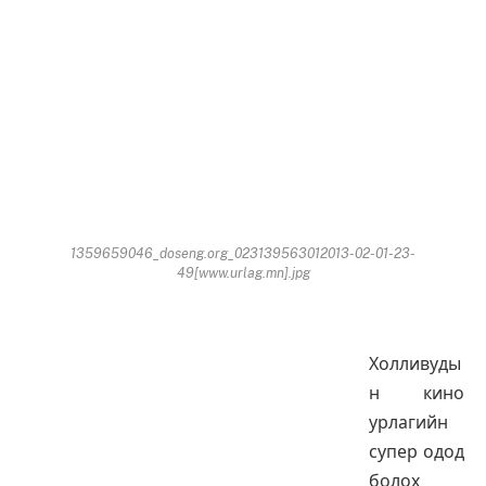
1359659046_doseng.org_023139563012013-02-01-23-
49[www.urlag.mn].jpg
Холливуды
н кино
урлагийн
супер одод
болох