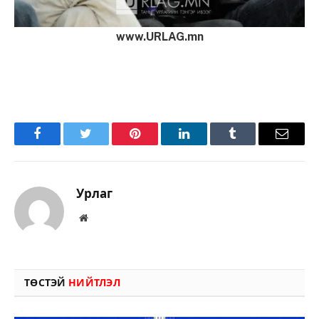
www.URLAG.mn
Facebook
Twitter
Pinterest
LinkedIn
Tumblr
Имэйл
Урлаг
Вэбсайт
ТӨСТЭЙ
НИЙТЛЭЛ