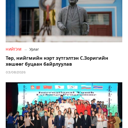
НИЙГЭМ
Урлаг
Төр, нийгмийн нэрт зүтгэлтэн С.Зоригийн
хөшөөг буцаан байрлуулав
03/08/2026