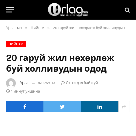
»
»
Урлаг.мн
Нийгэм
20 гаруй жил нөхөрлөж буй холливудын одод
НИЙГЭМ
20 гаруй жил нөхөрлөж
буй холливудын одод
Урлаг
01/02/2013
Сэтгэгдэл байхгүй
1 минут уншина