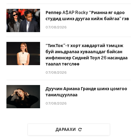
Реппер A$AP Rocky “Рианна яг одоо
студид шинэ дуугаа хийж байгаа” гэв
07/08/2026
“ТикТок”-т хорт хавдартай тэмцэж
буй амьдралаа хуваалцдаг байсан
инфлюнсер Сидней Тоул 26 насандаа
таалал төгслөө
07/08/2026
Дуучин Ариана Гранде шинэ цомгоо
танилцууллаа
07/08/2026
ДАРААХИ