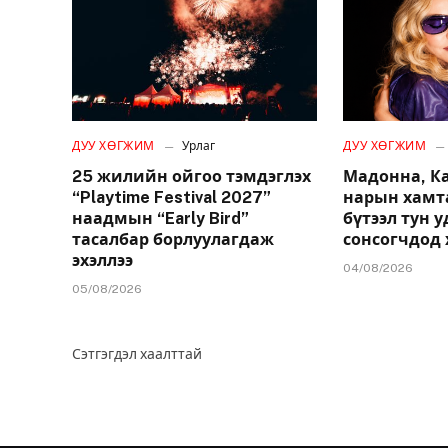
ДУУ ХӨГЖИМ
Урлаг
ДУУ ХӨГЖИМ
25 жилийн ойгоо тэмдэглэх
Мадонна, К
“Playtime Festival 2027”
нарын хамт
наадмын “Early Bird”
бүтээл тун 
тасалбар борлуулагдаж
сонсогчдод 
эхэллээ
04/08/2026
05/08/2026
Сэтгэгдэл хаалттай