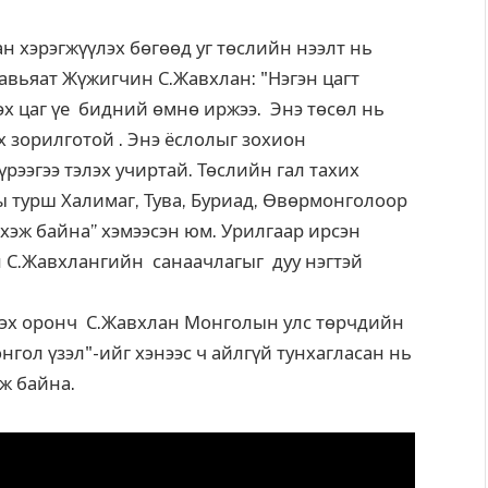
н хэрэгжүүлэх бөгөөд уг төслийн нээлт нь
Гавьяат Жүжигчин С.Жавхлан: "Нэгэн цагт
эх цаг үе бидний өмнө иржээ. Энэ төсөл нь
х зорилготой . Энэ ёслолыг зохион
рээгээ тэлэх учиртай. Төслийн гал тахих
ы турш Халимаг, Тува, Буриад, Өвөрмонголоор
эхэж байна” хэмээсэн юм. Урилгаар ирсэн
н С.Жавхлангийн санаачлагыг дуу нэгтэй
 эх оронч С.Жавхлан Монголын улс төрчдийн
ол үзэл"-ийг хэнээс ч айлгүй тунхагласан нь
лж байна.