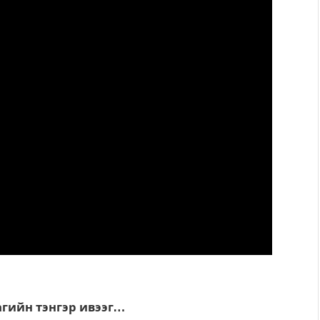
агийн тэнгэр ивээг…