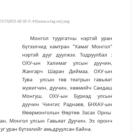
11712013-02-18-11-44[www.urlag.mn].png
Монгол туургатны нэртэй уран
бүтээлчид хамтран "Хамаг Монгол"
нэртэй дууг дуулжээ. Тодруулбал :
ОХУ-ын Халимаг улсын дуучин,
Жангарч Шаран Диймаа, ОХУ-ын
Тува улсын төв театрын гавьяат
жүжигчин, дуучин, хөөмийч Саидаш
Монгуш, ОХУ-ын Буриад улсын
дуучин Чингис Раднаев, БНХАУ-ын
Өвөрмонголын Өөртөө Засах Орны
лан, Монгол улсын Гавьяат Дуучин, Эх оронч
 уг уран бүтээлийг амьдруулсан байна.