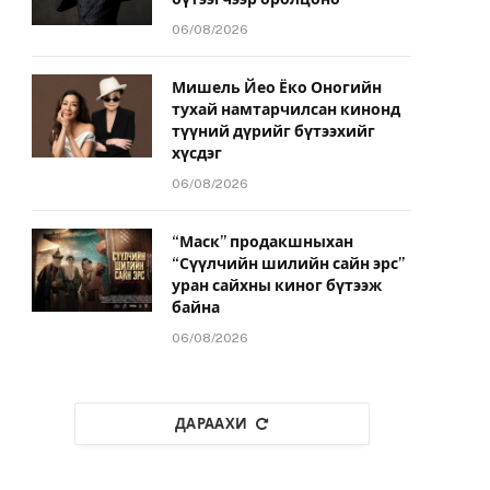
06/08/2026
Мишель Йео Ёко Оногийн
тухай намтарчилсан кинонд
түүний дүрийг бүтээхийг
хүсдэг
06/08/2026
“Маск” продакшныхан
“Сүүлчийн шилийн сайн эрс”
уран сайхны киног бүтээж
байна
06/08/2026
ДАРААХИ