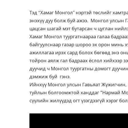
Тэд “Хамаг Монгол” нэртэй төслийг хамтра
энэхүү дуу болж буй ажээ. Монгол улсын 
цацсан шагай мэт бутарсан ч цуглан нийл
Хамаг Монгол туургатнаараа галаа бадраа
байгуулснаар газар шороо эх орон минь хү
ажиллагаа ирэх сард болох бөгөөд энэ он
тойрон аялж гал бадраах ёслол хийхээр з
дуучид ч Монгол туургатны домогт дуучи
дэмжиж буй гэнэ.
Ийнхүү Монгол улсын Гавьяат Жүжигчин,
туйлын болгоомжтой ханддаг "Нармай Монг
сүүлийн жилүүдэд огт үзэгдээгүй хэрэг бо