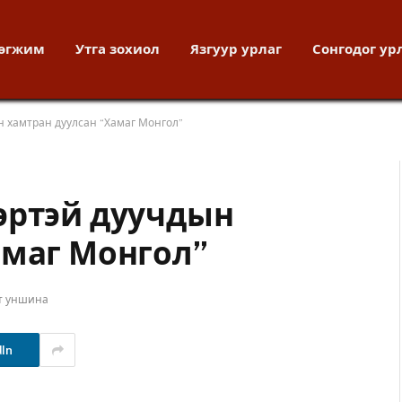
хөгжим
Утга зохиол
Язгуур урлаг
Сонгодог ур
н хамтран дуулсан “Хамаг Монгол”
эртэй дуучдын
амаг Монгол”
т уншина
dIn