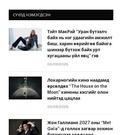
СҮҮЛД НЭМЭГДСЭН
Тэйт МакРэй “Уран бүтээлч
байх нь нэг удаагийн амжилт
биш, харин өөрийгөө байнга
шинээр бүтээж байх урт
хугацааны үйл явц” гэв
06/08/2026
Локарногийн кино наадамд
өрсөлдөх “The House on the
Moon” киноны хэсгийг олон
нийтэд цацлаа
06/08/2026
Жон Галлиано 2027 оны “Met
Gala”-д голлох загвар зохион
бүтээгчээр оролцоно