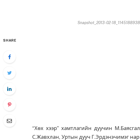
Snapshot_2013-02-18_11451889381
SHARE
“Хөх хээр” хамтлагийн дуучин М.Баясга
С.Жавхлан, Уртын дууч Г.Эрдэнэчимэг нар