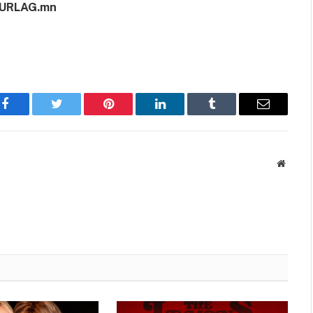
URLAG.mn
Facebook
Twitter
Pinterest
LinkedIn
Tumblr
Имэйл
Вэбса