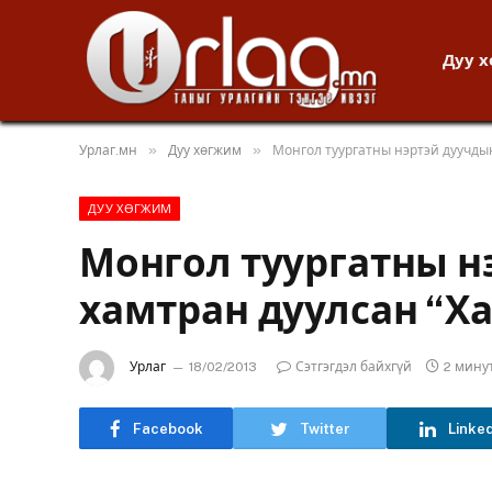
Дуу 
»
»
Урлаг.мн
Дуу хөгжим
Монгол туургатны нэртэй дуучды
ДУУ ХӨГЖИМ
Монгол туургатны н
хамтран дуулсан “Х
Урлаг
18/02/2013
Сэтгэгдэл байхгүй
2 мину
Facebook
Twitter
Linke