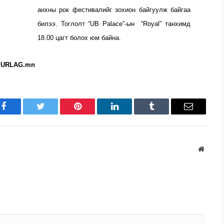
анхны рок фестивалийг зохион байгуулж байгаа
билээ.
Тоглолт “UB Palace”-ын “Royal” танхимд
18.00 цагт болох юм байна.
.URLAG.mn
Facebook
Twitter
Pinterest
LinkedIn
Tumblr
Имэйл
Вэбса