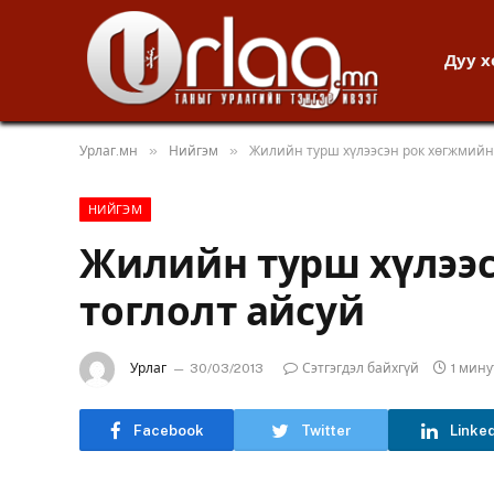
Дуу 
»
»
Урлаг.мн
Нийгэм
Жилийн турш хүлээсэн рок хөгжмийн
НИЙГЭМ
Жилийн турш хүлээ
тоглолт айсуй
Урлаг
30/03/2013
Сэтгэгдэл байхгүй
1 мин
Facebook
Twitter
Linke