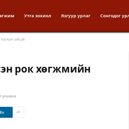
хөгжим
Утга зохиол
Язгуур урлаг
Сонгодог ур
 тоглолт айсуй
сэн рок хөгжмийн
ут уншина
dIn