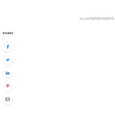
nis_nis7629051482013-0
SHARE