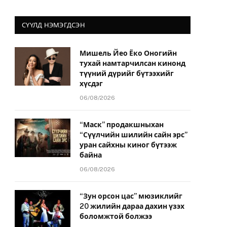
СҮҮЛД НЭМЭГДСЭН
Мишель Йео Ёко Оногийн
тухай намтарчилсан кинонд
түүний дүрийг бүтээхийг
хүсдэг
06/08/2026
“Маск” продакшныхан
“Сүүлчийн шилийн сайн эрс”
уран сайхны киног бүтээж
байна
06/08/2026
“Зун орсон цас” мюзиклийг
20 жилийн дараа дахин үзэх
боломжтой болжээ