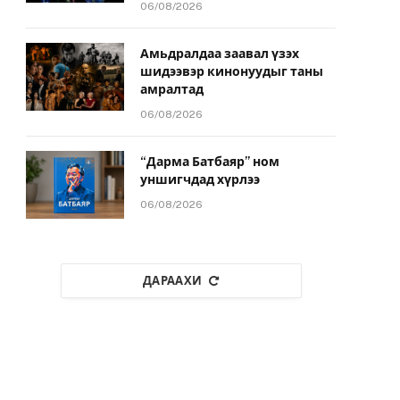
06/08/2026
Амьдралдаа заавал үзэх
шидээвэр кинонуудыг таны
амралтад
06/08/2026
“Дарма Батбаяр” ном
уншигчдад хүрлээ
06/08/2026
ДАРААХИ