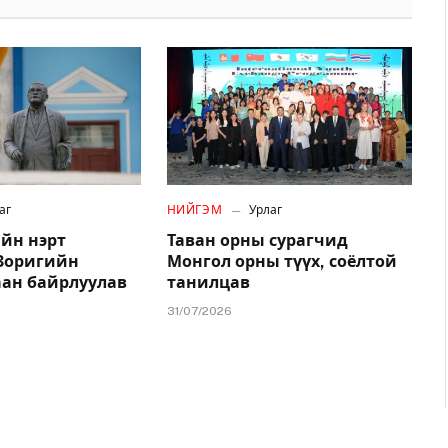
аг
НИЙГЭМ
Урлаг
йн нэрт
Таван орны сурагчид
.Зоригийн
Монгол орны түүх, соёлтой
аан байрлуулав
танилцав
31/07/2026