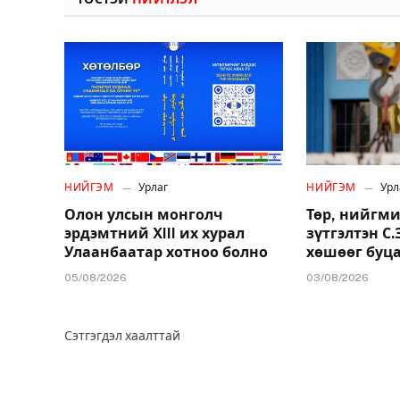
НИЙГЭМ
Урлаг
НИЙГЭМ
Урл
Олон улсын монголч
Төр, нийгми
эрдэмтний XIII их хурал
зүтгэлтэн С
Улаанбаатар хотноо болно
хөшөөг буц
05/08/2026
03/08/2026
Сэтгэгдэл хаалттай