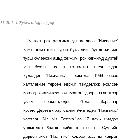
3-30-11-50[www.urlag.mn].jpg
25 жил рок хөгжимд үнэнч яваа “Нисванис”
хамтлагийн шинэ уран бүтээлийг бүтэн жилийн
турш хүлээсэн амьд хөгжим, рок хөгжимд дуртай
хэн бүхэн энэ л тоглолтыг тэсэн ядан
хүлээдэг.
“Нисванис” хамтлаг 1999 оноос
хамтлагийн төрсөн өдрийг тэмдэглэж эхэлсэн
бөгөөд жилийнхээ ой болгон дээр тоглолтоор
үзэгч, сонсогчдодоо бэлэг барьсаар
ирсэн.
Дөрөвдүгээр сарын 9-ны өдөр “Нисванис”
хамтлаг “Nis Nis Festival”-аа 17 дахь жилдээ
уламжлал болгон хийхээр зэхжээ
Сүүлийн
дөрвөн жил “Нис нис” хэмээх заалны хаврын