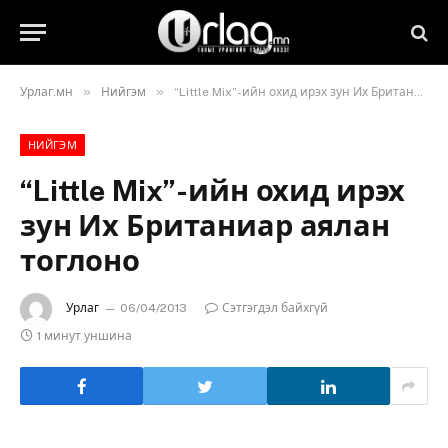
»
»
Урлаг.мн
Нийгэм
“Little Mix”-ийн охид ирэх зун Их Британиар аялан тоглоно
НИЙГЭМ
“Little Mix”-ийн охид ирэх
зун Их Британиар аялан
тоглоно
Урлаг
06/04/2013
Сэтгэгдэл байхгүй
1 минут уншина