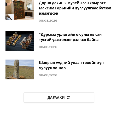
Дорно дахины музейн сан хөмрөгт
Максим Горькийн цуглуулгаас бүтээл
нэмэгдсэн
08/08/2026
“Дүрслэх урлагийн оюуны өв сан”
тусгай үзэсгэлэнг дэлгэж байна
08/08/2026
Шаврын үүдний улаан тохойн хүн
чулуун хөшөө
08/08/2026
ДАРААХИ