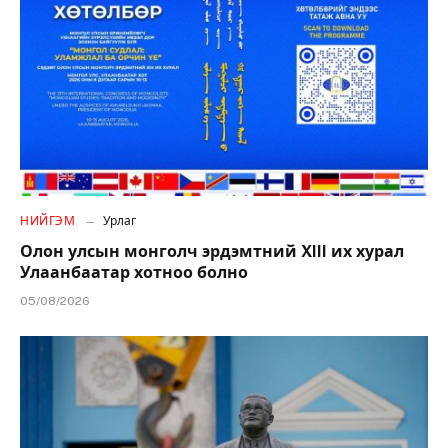
НИЙГЭМ
Урлаг
Олон улсын монголч эрдэмтний XIII их хурал
Улаанбаатар хотноо болно
05/08/2026