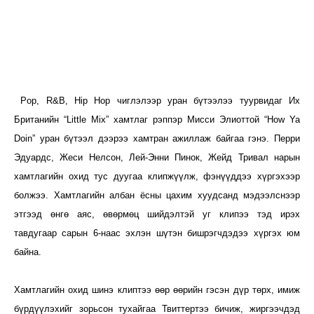
Pop, R&B, Hip Hop чиглэлээр уран бүтээлээ туурвидаг Их
Британийн “Little Mix” хамтлаг рэппэр Мисси Элиоттой “How Ya
Doin” уран бүтээл дээрээ хамтран ажиллаж байгаа гэнэ. Перри
Эдуардс, Жеси Нелсон, Лей-Энни Пинок, Жейд Тривал нарын
хамтлагийн охид тус дуугаа клипжүүлж, фэнүүддээ хүргэхээр
болжээ. Хамтлагийн албан ёсны цахим хуудсанд мэдээлснээр
этгээд өнгө аяс, өвөрмөц шийдэлтэй уг клипээ тэд ирэх
тавдугаар сарын 6-наас эхлэн шүтэн бишрэгчдэдээ хүргэх юм
байна.
Хамтлагийн охид шинэ клиптээ өөр өөрийн гэсэн дүр төрх, имиж
бүрдүүлэхийг зорьсон тухайгаа Твиттертээ бичиж, жиргээчдэд