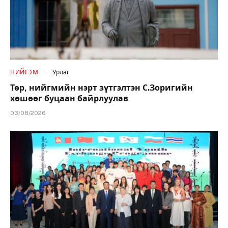
НИЙГЭМ
Урлаг
Төр, нийгмийн нэрт зүтгэлтэн С.Зоригийн
хөшөөг буцаан байрлуулав
03/08/2026