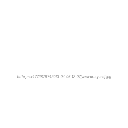
little_mix4772879742013-04-06-12-07[www.urlag.mn].jpg