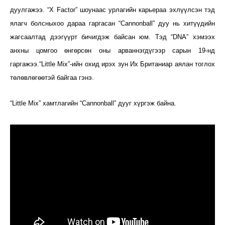
дуулгажээ. “X Factor” шоунаас урлагийн карьераа эхлүүлсэн тэд
ялагч болсныхоо дараа гаргасан “Cannonball” дуу нь хитүүдийн
жагсаалтад дээгүүрт бичигдэж байсан юм. Тэд “DNA” хэмээх
анхны цомгоо өнгөрсөн оны арваннэгдүгээр сарын 19-нд
гаргажээ.
“Little Mix”-ийн охид ирэх зун Их Британиар аялан тоглох
төлөвлөгөөтэй байгаа гэнэ.
“Little Mix” хамтлагийн
“Cannonball” дууг хүргэж байна.