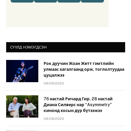
СҮҮЛД НЭМЭГДСЭН
Рок дуучин Жоан Жетт гэмтлийн
улмаас хагалгаанд орж, тоглолтуудаа
цуцалжээ
08/08/2026
76 настай Ричард Гир, 28 настай
Диана Силверс нар “Asymmetry”
кинонд хосын дүр бүтээжээ
08/08/2026