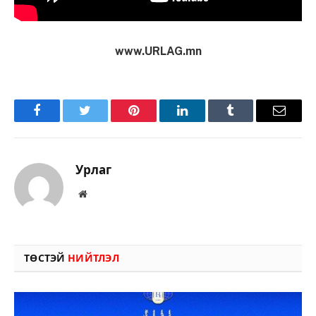
www.URLAG.mn
Facebook
Twitter
Pinterest
LinkedIn
Tumblr
Имэйл
Урлаг
Вэбсайт
ТӨСТЭЙ
НИЙТЛЭЛ