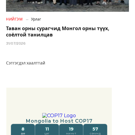
НИЙГЭМ
Урлаг
Таван орны сурагчид Монгол орны түүх,
соёлтой танилцав
31/07/2026
Сэтгэгдэл хаалттай