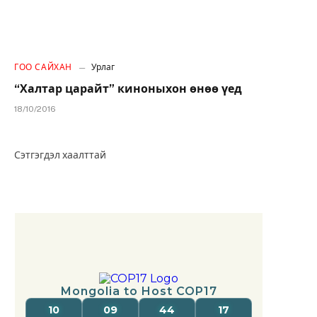
ГОО САЙХАН
Урлаг
“Халтар царайт” киноныхон өнөө үед
18/10/2016
Сэтгэгдэл хаалттай