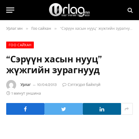
»
»
Урлаг.мн
Гоо сайхан
“Сэрүүн хасын нууц” жүжгийн зурагнууд
ГОО САЙХАН
“Сэрүүн хасын нууц”
жүжгийн зурагнууд
Урлаг
10/04/2013
Сэтгэгдэл байхгүй
1 минут уншина