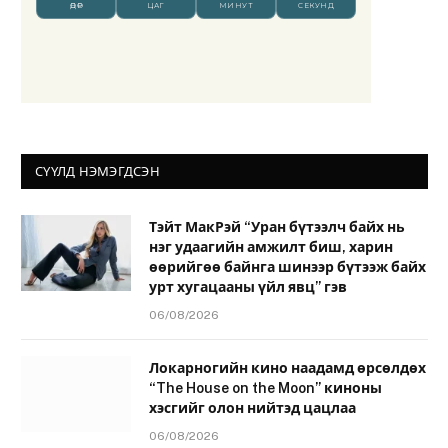
СҮҮЛД НЭМЭГДСЭН
Тэйт МакРэй “Уран бүтээлч байх нь
нэг удаагийн амжилт биш, харин
өөрийгөө байнга шинээр бүтээж байх
урт хугацааны үйл явц” гэв
06/08/2026
Локарногийн кино наадамд өрсөлдөх
“The House on the Moon” киноны
хэсгийг олон нийтэд цацлаа
06/08/2026