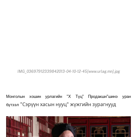
IMG_03697912339842013-04-10-12-45[www.urlag.mn].jpg
Монголын хошин урлагийн "Х Түц" Продакшн"шинэ уран
"Сэрүүн хасын нууц" жүжгийн зурагнууд
бүтээл