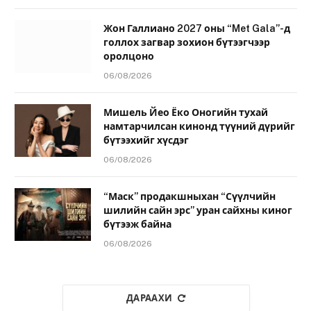
Жон Галлиано 2027 оны “Met Gala”-д
голлох загвар зохион бүтээгчээр
оролцоно
06/08/2026
Мишель Йео Ёко Оногийн тухай
намтарчилсан кинонд түүний дүрийг
бүтээхийг хүсдэг
06/08/2026
“Маск” продакшныхан “Сүүлчийн
шилийн сайн эрс” уран сайхны киног
бүтээж байна
06/08/2026
ДАРААХИ