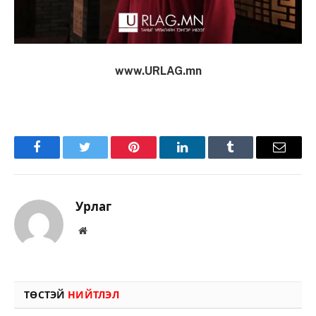
www.URLAG.mn
Facebook
Twitter
Pinterest
LinkedIn
Tumblr
Имэйл
Урлаг
Вэбсайт
ТӨСТЭЙ
НИЙТЛЭЛ