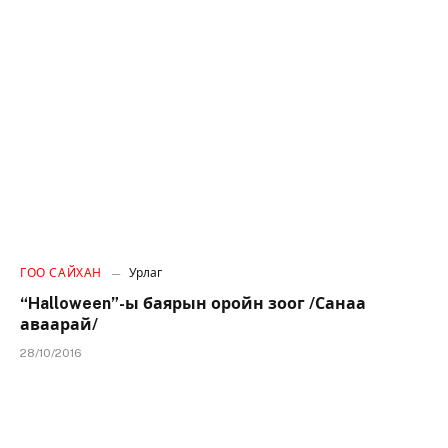
ГОО САЙХАН
Урлаг
“Halloween”-ы баярын оройн зоог /Санаа
аваарай/
28/10/2016