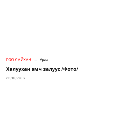
ГОО САЙХАН
Урлаг
Халуухан эмч залуус /Фото/
22/10/2016