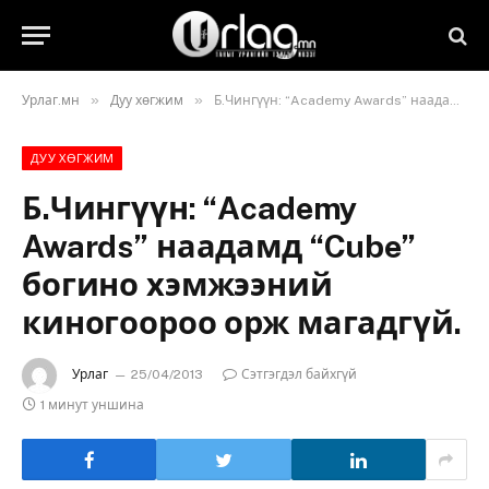
»
»
Урлаг.мн
Дуу хөгжим
Б.Чингүүн: “Academy Awards” наадамд “Cube” богино хэмжээний киногоороо орж магадгүй.
ДУУ ХӨГЖИМ
Б.Чингүүн: “Academy
Awards” наадамд “Cube”
богино хэмжээний
киногоороо орж магадгүй.
Урлаг
25/04/2013
Сэтгэгдэл байхгүй
1 минут уншина