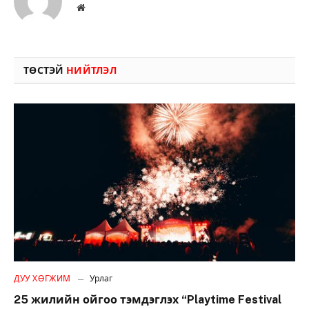
Вэбсайт
ТӨСТЭЙ
НИЙТЛЭЛ
ДУУ ХӨГЖИМ
Урлаг
25 жилийн ойгоо тэмдэглэх “Playtime Festival