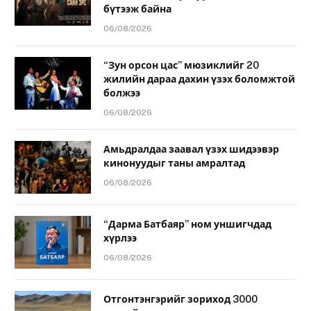
бүтээж байна
06/08/2026
“Зун орсон цас” мюзиклийг 20
жилийн дараа дахин үзэх боломжтой
болжээ
06/08/2026
Амьдралдаа заавал үзэх шидээвэр
кинонуудыг таны амралтад
06/08/2026
“Дарма Батбаяр” ном уншигчдад
хүрлээ
06/08/2026
Отгонтэнгэрийг зориход 3000