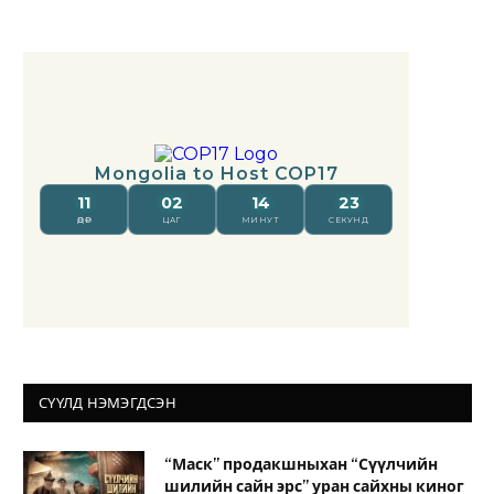
СҮҮЛД НЭМЭГДСЭН
“Маск” продакшныхан “Сүүлчийн
шилийн сайн эрс” уран сайхны киног