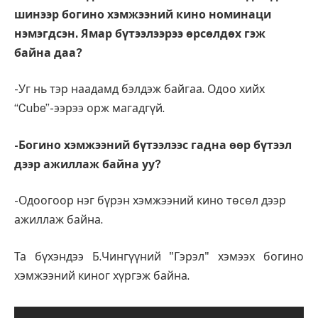
шинээр богино хэмжээний кино номинаци
нэмэгдсэн. Ямар бүтээлээрээ өрсөлдөх гэж
байна даа?
-Уг нь тэр наадамд бэлдэж байгаа. Одоо хийх
“Cube”-ээрээ орж магадгүй.
-Богино хэмжээний бүтээлээс гадна өөр бүтээл
дээр ажиллаж байна уу?
-Одоогоор нэг бүрэн хэмжээний кино төсөл дээр
ажиллаж байна.
Та бүхэндээ Б.Чингүүний "Гэрэл" хэмээх богино
хэмжээний киног хүргэж байна.