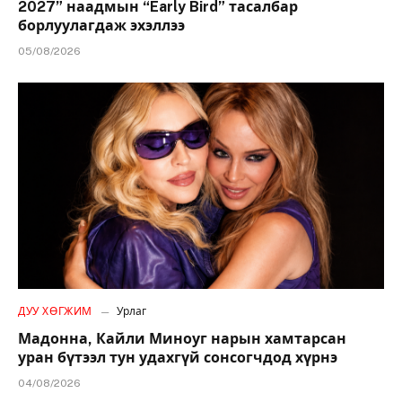
2027” наадмын “Early Bird” тасалбар
борлуулагдаж эхэллээ
05/08/2026
ДУУ ХӨГЖИМ
Урлаг
Мадонна, Кайли Миноуг нарын хамтарсан
уран бүтээл тун удахгүй сонсогчдод хүрнэ
04/08/2026