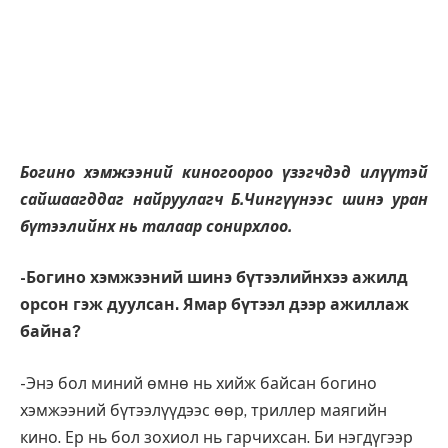
Богино хэмжээний киногоороо үзэгчдэд илүүтэй
сайшаагддаг найруулагч Б.Чингүүнээс шинэ уран
бүтээлийнх нь талаар сонирхлоо.
-Богино хэмжээний шинэ бүтээлийнхээ ажилд
орсон гэж дуулсан. Ямар бүтээл дээр ажиллаж
байна?
-Энэ бол миний өмнө нь хийж байсан богино
хэмжээний бүтээлүүдээс өөр, триллер маягийн
кино. Ер нь бол зохиол нь гарчихсан. Би нэгдүгээр