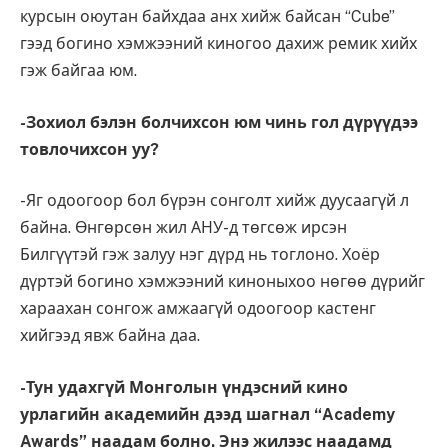
курсын оюутан байхдаа анх хийж байсан “Cube”
гээд богино хэмжээний киногоо дахиж ремик хийх
гэж байгаа юм.
-Зохиол бэлэн болчихсон юм чинь гол дүрүүдээ
товлочихсон уу?
-Яг одоогоор бол бүрэн сонголт хийж дуусаагүй л
байна. Өнгөрсөн жил АНУ-д төгсөж ирсэн
Билгүүтэй гэж залуу нэг дүрд нь тоглоно. Хоёр
дүртэй богино хэмжээний киноныхоо нөгөө дүрийг
хараахан сонгож амжаагүй одоогоор кастенг
хийгээд явж байна даа.
-Тун удахгүй Монголын үндэсний кино
урлагийн академийн дээд шагнал “Academy
Awards” наадам болно. Энэ жилээс наадамд