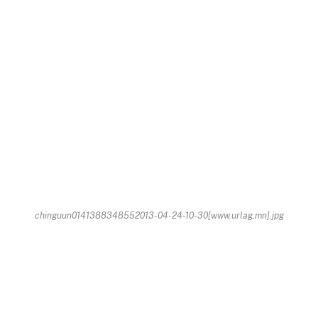
chinguun0141388348552013-04-24-10-30[www.urlag.mn].jpg