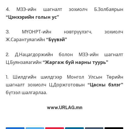
4. МЗЭ-ийн шагналт зохиолч Б.Золбаярын
“Цэнхэрийн голын ус”
3. МҮОНРТ-ийн нэвтрүүлэгч, зохиолч
Ж.Сарантуяагийн
“Бүүвэй”
2. Д.Нацагдоржийн болон МЗЭ-ийн шагналт
Ц.Буянзаяагийн
“Жаргаж буй нарны туурь”
1. Шилдгийн шилдгээр Монгол Улсын Төрийн
шагналт зохиолч Ц.Доржготовын
“Цасны бэлэг”
бүтээл шалгарлаа.
www.URLAG.mn