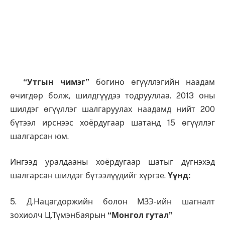
“Утгын чимэг”
богино өгүүллэгийн наадам
өчигдөр болж, шилдгүүдээ тодрууллаа. 2013 оны
шилдэг өгүүллэг шалгаруулах наадамд нийт 200
бүтээл ирснээс хоёрдугаар шатанд 15 өгүүллэг
шалгарсан юм.
Ингээд уралдааны хоёрдугаар шатыг дүгнэхэд
шалгарсан шилдэг бүтээлүүдийг хүргэе.
Үүнд:
5. Д.Нацагдоржийн болон МЗЭ-ийн шагналт
зохиолч Ц.Түмэнбаярын
“Монгол гутал”