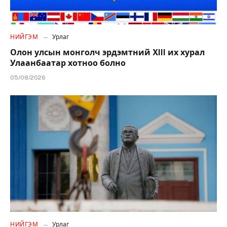
НИЙГЭМ
Урлаг
Олон улсын монголч эрдэмтний XIII их хурал
Улаанбаатар хотноо болно
05/08/2026
НИЙГЭМ
Урлаг