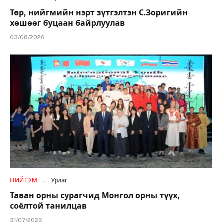
Төр, нийгмийн нэрт зүтгэлтэн С.Зоригийн
хөшөөг буцаан байрлуулав
03/08/2026
НИЙГЭМ
Урлаг
Таван орны сурагчид Монгол орны түүх,
соёлтой танилцав
31/07/2026