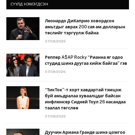
СҮҮЛД НЭМЭГДСЭН
Леонардо ДиКаприо ховордсон
амьтдыг аврах 200 сая ам.долларын
төслийг тэргүүлж байна
07/08/2026
Реппер A$AP Rocky “Рианна яг одоо
студид шинэ дуугаа хийж байгаа” гэв
07/08/2026
“ТикТок”-т хорт хавдартай тэмцэж
буй амьдралаа хуваалцдаг байсан
инфлюнсер Сидней Тоул 26 насандаа
таалал төгслөө
07/08/2026
Дуучин Ариана Гранде шинэ цомгоо