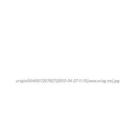
urtgiin564681720782722013-04-27-11-15[www.urlag.mn].jpg