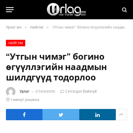
»
»
Урлаг.мн
Нийгэм
“Утгын чимэг” богино өгүүллэгийн наадмын шилдгүүд тодорлоо
НИЙГЭМ
“Утгын чимэг” богино
өгүүллэгийн наадмын
шилдгүүд тодорлоо
Урлаг
27/04/2013
Сэтгэгдэл байхгүй
1 минут уншина