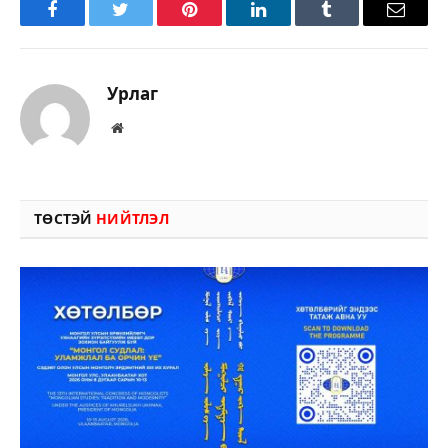
Facebook
Twitter
Pinterest
LinkedIn
Tumblr
Имэйл
Урлаг
Вэбсайт
ТӨСТЭЙ
НИЙТЛЭЛ