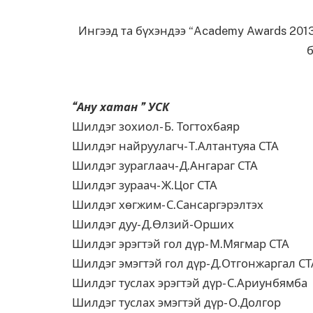
Ингээд та бүхэндээ “Academy Awards 20
б
“Ану хатан ” УСК
Шилдэг зохиол- Б. Тогтохбаяр
Шилдэг найруулагч- Т.Алтантуяа СТА
Шилдэг зураглаач- Д.Ангараг СТА
Шилдэг зураач- Ж.Цог СТА
Шилдэг хөгжим- С.Сансаргэрэлтэх
Шилдэг дуу- Д.Өлзий-Орших
Шилдэг эрэгтэй гол дүр- М.Мягмар СТА
Шилдэг эмэгтэй гол дүр- Д.Отгонжаргал СТ
Шилдэг туслах эрэгтэй дүр- С.Ариунбямба
Шилдэг туслах эмэгтэй дүр- О.Долгор