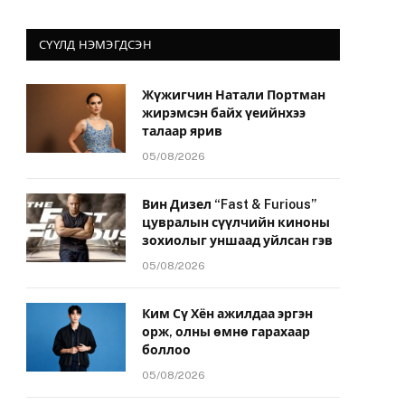
СҮҮЛД НЭМЭГДСЭН
Жүжигчин Натали Портман
жирэмсэн байх үеийнхээ
талаар ярив
05/08/2026
Вин Дизел “Fast & Furious”
цувралын сүүлчийн киноны
зохиолыг уншаад уйлсан гэв
05/08/2026
Ким Сү Хён ажилдаа эргэн
орж, олны өмнө гарахаар
боллоо
05/08/2026