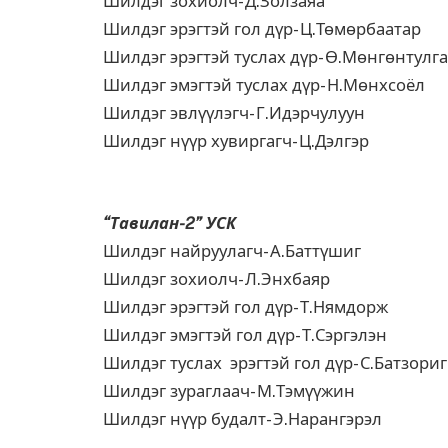
Шилдэг зохиолч- Д.Золзаяа
Шилдэг эрэгтэй гол дүр- Ц.Төмөрбаатар
Шилдэг эрэгтэй туслах дүр- Ө.Мөнгөнтулга
Шилдэг эмэгтэй туслах дүр- Н.Мөнхсоёл
Шилдэг эвлүүлэгч- Г.Идэрчулуун
Шилдэг нүүр хувиргагч- Ц.Дэлгэр
“Тавилан-2” УСК
Шилдэг найруулагч- А.Баттүшиг
Шилдэг зохиолч- Л.Энхбаяр
Шилдэг эрэгтэй гол дүр- Т.Нямдорж
Шилдэг эмэгтэй гол дүр- Т.Сэргэлэн
Шилдэг туслах эрэгтэй гол дүр- С.Батзориг
Шилдэг зураглаач- М.Тэмүүжин
Шилдэг нүүр будалт- Э.Нарангэрэл