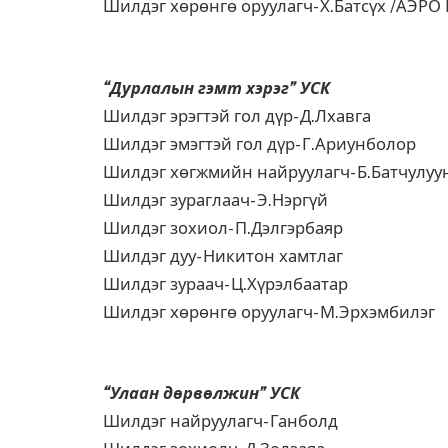
Шилдэг хөрөнгө оруулагч- Х.Батсүх /АЭ
“Дурлалын гэмт хэрэг” УСК
Шилдэг эрэгтэй гол дүр- Д.Лхавга
Шилдэг эмэгтэй гол дүр- Г.Ариунболор
Шилдэг хөгжмийн найруулагч- Б.Батчулуу
Шилдэг зураглаач- Э.Нэргүй
Шилдэг зохиол- П.Дэлгэрбаяр
Шилдэг дуу- Никитон хамтлаг
Шилдэг зураач- Ц.Хүрэлбаатар
Шилдэг хөрөнгө оруулагч- М.Эрхэмбилэг
“Улаан дөрвөлжин” УСК
Шилдэг найруулагч- Ганболд