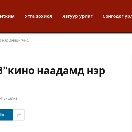
хөгжим
Утга зохиол
Язгуур урлаг
Сонгодог ур
д нэр дэвшигчид
13”кино наадамд нэр
ут уншина
dIn