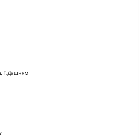
а, Г.Дашням
и