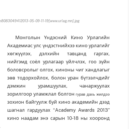
083049412013-05-09-11-19[www.urlag.mn].jpg
Монголын Үндэсний Кино Урлагийн
Академиас улс үндэстнийхээ кино урлагийг
хөгжүүлэх, дэлхийн тавцанд гаргах,
нийгэмд соёл урлагаар үйлчлэх, гоо зүйн
боловсролыг олгох, киноны чиг хандлагыг
зөв тодорхойлох, болон уран бүтээлчдийг
дэмжин урамшуулах, чанаржуулах
зорилгоор уламжлал болгон
гурав дахь жилдээ
зохион байгуулж буй кино академийн дээд
шагнал гардуулах “Academy Awards 2013”
кино наадам энэ сарын 10-18 ны хооронд
.