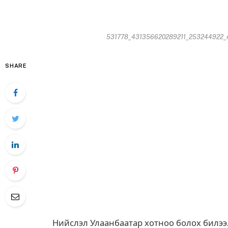
531778_431356620289211_253244922_n8
SHARE
Нийслэл Улаанбаатар хотноо болох билээ