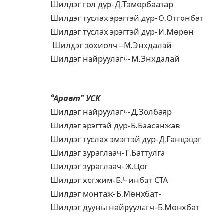
Шилдэг гол дүр- Д.Төмөрбаатар
Шилдэг туслах эрэгтэй дүр- О.Отгонбат
Шилдэг туслах эрэгтэй дүр- И.Мөрөн
Шилдэг зохиолч – М.Энхдалай
Шилдэг найруулагч- М.Энхдалай
“Аравт” УСК
Шилдэг найруулагч- Д.Золбаяр
Шилдэг эрэгтэй дүр- Б.Баасанжав
Шилдэг туслах эмэгтэй дүр- Д.Ганцэцэг
Шилдэг зураглаач- Г.Баттулга
Шилдэг зураглаач- Ж.Цог
Шилдэг хөгжим- Б.Чинбат СТА
Шилдэг монтаж- Б.Мөнхбат-
Шилдэг дууны найруулагч- Б.Мөнхбат