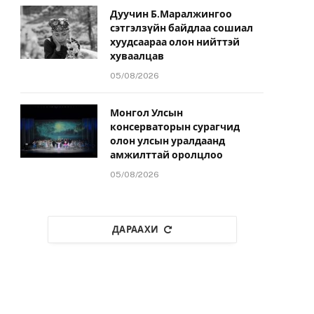
Дуучин Б.Маралжингоо
сэтгэлзүйн байдлаа сошиал
хуудсаараа олон нийттэй
хуваалцав
05/08/2026
Монгол Улсын
консерваторын сурагчид
олон улсын уралдаанд
амжилттай оролцлоо
05/08/2026
ДАРААХИ