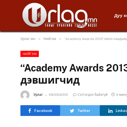
Дуу 
»
»
Урлаг.мн
Нийгэм
“Academy Awards 2013”кино наадам
НИЙГЭМ
“Academy Awards 20
дэвшигчид
Урлаг
09/05/2013
Сэтгэгдэл байхгүй
3 мин
Facebook
Twitter
Linke