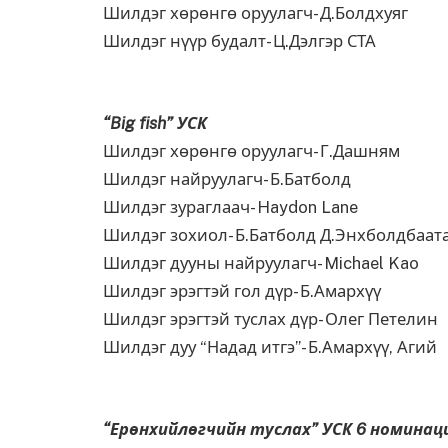
Шилдэг хөрөнгө оруулагч- Д.Болдхуяг
Шилдэг нүүр будалт- Ц.Дэлгэр СТА
“
Big fish
” УСК
Шилдэг хөрөнгө оруулагч- Г.Дашням
Шилдэг найруулагч- Б.Батболд
Шилдэг зураглаач- Haydon Lane
Шилдэг зохиол- Б.Батболд Д.Энхболдбаат
Шилдэг дууны найруулагч- Michael Kao
Шилдэг эрэгтэй гол дүр- Б.Амархүү
Шилдэг эрэгтэй туслах дүр- Олег Петелин
Шилдэг дуу “Надад итгэ”- Б.Амархүү, Агий
“Ерөнхийлөгчийн туслах
”
УСК 6 номинац