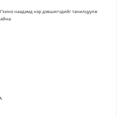
13”кино наадамд нэр дэвшигчдийг танилцуулж
айна.
А