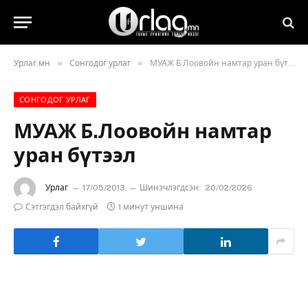
»
»
Урлаг.мн
Сонгодог урлаг
МУАЖ Б.Лоовойн намтар уран бүтээл
СОНГОДОГ УРЛАГ
МУАЖ Б.Лоовойн намтар
уран бүтээл
Урлаг
17/05/2013
Шинэчлэгдсэн:
20/02/2026
Сэтгэгдэл байхгүй
1 минут уншина