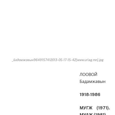
_Бадамжавын9649157412013-05-17-15-42[www.urlag.mn].jpg
ЛООВОЙ
Бадамжавын
1918-1986
МУГЖ
(1971).
МУАЖ (1981)