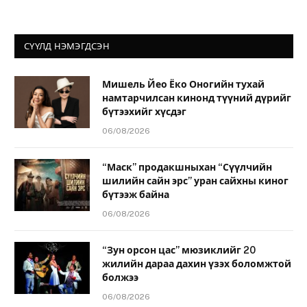
СҮҮЛД НЭМЭГДСЭН
Мишель Йео Ёко Оногийн тухай
намтарчилсан кинонд түүний дүрийг
бүтээхийг хүсдэг
06/08/2026
“Маск” продакшныхан “Сүүлчийн
шилийн сайн эрс” уран сайхны киног
бүтээж байна
06/08/2026
“Зун орсон цас” мюзиклийг 20
жилийн дараа дахин үзэх боломжтой
болжээ
06/08/2026