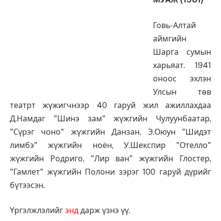
Говь-Алтай
аймгийн
Шарга сумын
харьяат. 1941
оноос эхлэн
Улсын төв
театрт жүжигчнээр 40 гаруй жил ажиллахдаа
Д.Намдаг "Шинэ зам" жүжгийн Чулуунбаатар,
"Сүрэг чоно" жүжгийн Данзан, Э.Оюун "Шидэт
лимбэ" жүжгийн ноён, У.Шекспир "Отелло"
жүжгийн Родриго, "Лир ван" жүжгийн Глостер,
"Гамлет" жүжгийн Полони зэрэг 100 гаруй дүрийг
бүтээсэн.
Үргэлжлэлийг
энд
дарж үзнэ үү.