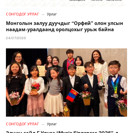
СОНГОДОГ УРЛАГ
Урлаг
Монголын залуу дуучдыг “Орфей” олон улсын
наадам-уралдаанд оролцохыг урьж байна
24/07/2026
СОНГОДОГ УРЛАГ
Урлаг