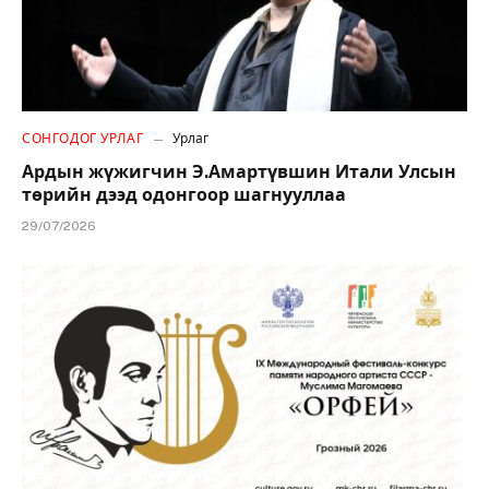
СОНГОДОГ УРЛАГ
Урлаг
Ардын жүжигчин Э.Амартүвшин Итали Улсын
төрийн дээд одонгоор шагнууллаа
29/07/2026