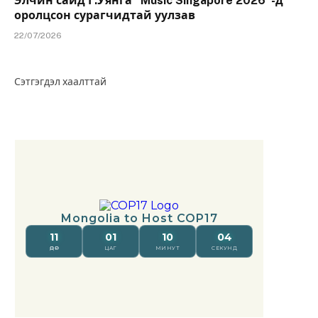
Элчин сайд Г.Уянга “Music Singapore 2026”-д
оролцсон сурагчидтай уулзав
22/07/2026
Сэтгэгдэл хаалттай