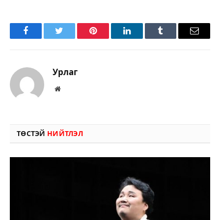
Facebook
Twitter
Pinterest
LinkedIn
Tumblr
Имэйл
Урлаг
Вэбсайт
ТӨСТЭЙ
НИЙТЛЭЛ