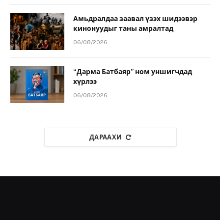
Амьдралдаа заавал үзэх шидээвэр
кинонуудыг таны амралтад
06/08/2026
“Дарма Батбаяр” ном уншигчдад
хүрлээ
06/08/2026
ДАРААХИ