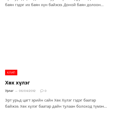
баян гэдэг их баян хүн байжээ. Доной баян долоон
зуун борлог адуугаа гадаад далайгаас усалдаг байжээ.
Нэг удаа адуугаа услаад далайн хөвөөгөөр явж байсан
чинь далай дээгүүр түүхий улаан уушиг хөвж яваа
харагджээ.
КЛИП
Хөх хүлэг
Урлаг
06/04/2012
0
Эрт урьд цагт эрийн сайн Хөх Хүлэг гэдэг баатар
байжээ. Хөх хүлэг баатар дайн тулаан болоход түмэн
цэргийн тэргүүнд орж дайсныг дардаг, тайван цагт