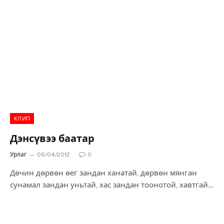
үргэлж ан гөрөө хийж алс хол явж нар салхиар хань
нөхөр хийж дөрвөн улиралаар зугаа цэнгэлээ
болгодож байжээ. Нэг удаа Хөх хүлэг алс хол ан гөрөө
хийхээр явж байсан чинь зам дээр нэг хүн уул нүхэлж
зогсчээ.
КЛИП
Дэнсүвээ баатар
Урлаг
06/04/2012
0
Дөчин дөрвөн өег зандан ханатай, дөрвөн мянган
сунамал зандан уньтай, хас зандан тоонотой, хавтгай
зандан хаалгатай, Дэнсгэрэл хааны хүү Дэнсүвээ
баатар гэж байж гэнэ. Нэгэн удаан хаан эцэг нь
чилээрхэж тун хүндээр өвдсөнд эмч домч, оточ бариач