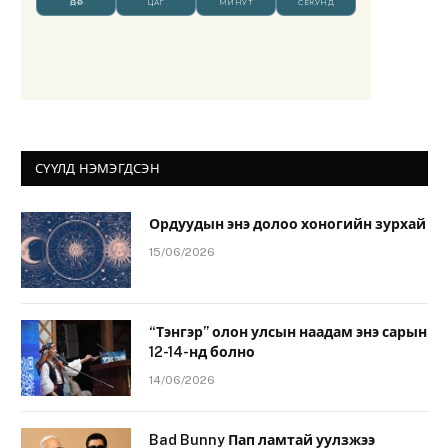
СҮҮЛД НЭМЭГДСЭН
Ордуудын энэ долоо хоногийн зурхай
15/06/2026
“Тэнгэр” олон улсын наадам энэ сарын
12-14-нд болно
14/06/2026
Bad Bunny Пап ламтай уулзжээ