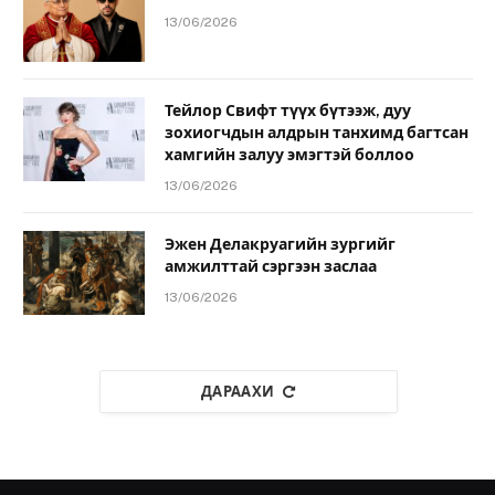
13/06/2026
Тейлор Свифт түүх бүтээж, дуу
зохиогчдын алдрын танхимд багтсан
хамгийн залуу эмэгтэй боллоо
13/06/2026
Эжен Делакруагийн зургийг
амжилттай сэргээн заслаа
13/06/2026
ДАРААХИ