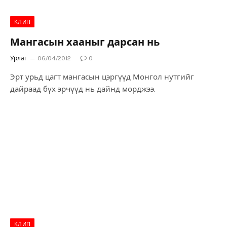
КЛИП
Мангасын хааныг дарсан нь
Урлаг
06/04/2012
0
Эрт урьд цагт мангасын цэргүүд Монгол нутгийг
дайраад бүх эрчүүд нь дайнд морджээ.
КЛИП