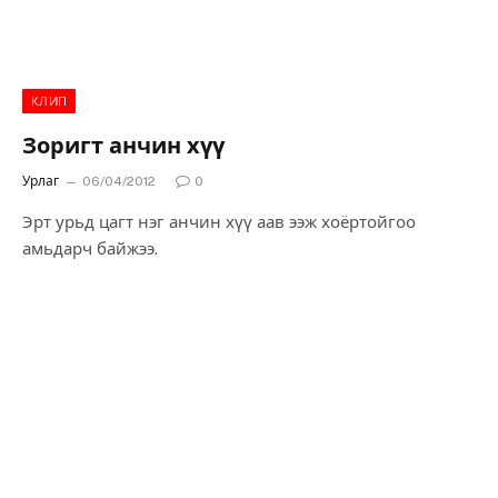
КЛИП
Зоригт анчин хүү
Урлаг
06/04/2012
0
Эрт урьд цагт нэг анчин хүү аав ээж хоёртойгоо
амьдарч байжээ.