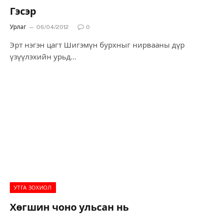
Гэсэр
Урлаг
06/04/2012
0
Эрт нэгэн цагт Шигэмүн бурхныг нирвааны дүр
үзүүлэхийн урьд
Хурмаст тэнгэр Бурханд мөргөе гэж очив. Хүрч
мөргөсний хойно Бурхан Хурмаст тэнгэрт зарлиг
болгов: “Таван зуун жил болсны хойно ертөнцийн цаг
смуун болох буй . Гэртээ харьж таван зуун жил болоод
гурван хөвгүүнийхээ нэгийг илгээ .
УТГА ЗОХИОЛ
Хөгшин чоно ульсан нь