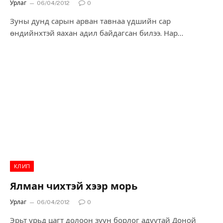
Урлаг
06/04/2012
0
Зуны дунд сарын арван тавнаа үдшийн сар
өндийнхтэй яахан адил байдагсан билээ. Нар
жаргахаас аль хэдийн гараад үдшийн цагаан гэгээ
тасрах үед бараг тэнгэрийн оронд хадан манхайж
байдаг бус уу. Сүүн цагаан гэрэлд нь өвс ургамал, навч
цэцэг, уул толгод, дов сондуул цөм бараан сүүдрээ
баруун хойш хаян нам гүм нойрсдогсон.
Одоо би ийм нэгэн цаг үеэс эхлэн өгүүлэх зүйлдээ
оръё.
КЛИП
Ялман чихтэй хээр морь
Урлаг
06/04/2012
0
Эрьт урьд цагт долоон зуун борлог адуутай Доной