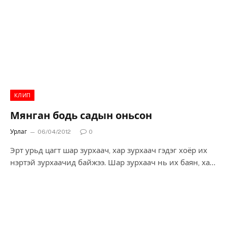
хичнээн хүнийг залж үзүүлсэн боловч засрах шинжгүй
байжээ.
КЛИП
Мянган бодь садын оньсон
Урлаг
06/04/2012
0
Эрт урьд цагт шар зурхаач, хар зурхаач гэдэг хоёр их
нэртэй зурхаачид байжээ. Шар зурхаач нь их баян, хар
зурхаач нь ядуувтар байж гэнэ. Тэр хоёр насан дээр
гарсан болохоор аль аль нь удалгүй нас барцгаажээ.
Тэр хоёр мөн нэг нэг хүүтэй байжээ.