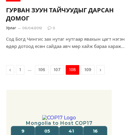
ГУРВАН ЗУУН ТАЙЧУУДЫГ ДАРСАН
ДОМОГ
Урлаг
06/04/2012
0
Сод Богд Чингис зах нутаг нутгаар явахын цагт нэгэн
өдөр дотоод есөн сайдаа авч мөр хайж бараа хараж
яваад зарлиг болруун: Аль ч зүгээс ямар ч дайсан ирэх
магад үгүй есөн сайд минь гурван хэсэг болж яв. гэж
зарлиг болов.
Previous
…
Next
1
106
107
108
109