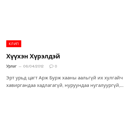
КЛИП
Хүүхэн Хүрэлдэй
Урлаг
06/04/2012
0
Эрт урьд цагт Арж Бурж хааны аальгүй их хулгайч
хавиргандаа хадлагагүй, нуруундаа нугалуургүй,
эрийн сайн Хүүхэн Хүрэлдэй гэж байж гэнэ.