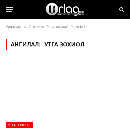
»
Урлаг.мн
Ангилал: "Утга зохиол" (Page 108)
АНГИЛАЛ:
УТГА ЗОХИОЛ
УТГА ЗОХИОЛ