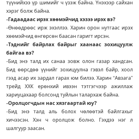
түүнийхээ үр шимийг ч үзэж байна. Үнэхээр сайхан
хэрэг болж байна.
-Гадаадаас ирэх хөөмэйчид хэзээ ирэх вэ?
-Өнөөдрөөс ирж эхэллээ. Харин орон нутгаас ирэх
хөөмэйчид өнгөрсөн баасан гаригт ирсэн.
-Тэднийг байрлах байрыг хаанаас зохицуулж
байгаа вэ?
-Бид энэ талд их санаа зовж олон газар хандсан.
Бид өөрсдөө үүнийг зохицуулна гэвэл байр, хоол
гээд асар их зардал гарах юм билээ. Харин “Авзага”
трейд ХХК ерөнхий ивээн тэтгэгчээр ажиллаж
хариуцахаар болсонд туйлын талархаж байна.
-Оролцогчдын нас хязгаартай юу?
-Бид энэ талд аль болох чөлөөтэй байлгахыг
хичээсэн. Хэн ч оролцож болно. Гэхдээ нэг л
шалгуур заасан.