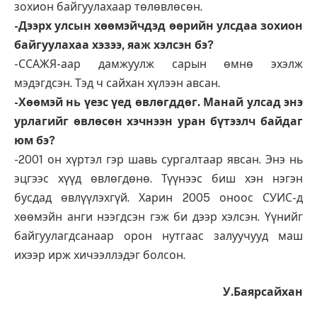
зохион байгуулахаар төлөвлөсөн.
-Дээрх улсын хөөмэйчдэд өөрийн улсдаа зохион
байгуулахаа хэзээ, яаж хэлсэн бэ?
-ССАЖЯ-аар дамжуулж сарын өмнө эхэлж
мэдэгдсэн. Тэд ч сайхан хүлээн авсан.
-Хөөмэй нь үеэс үед өвлөгддөг. Манай улсад энэ
урлагийг өвлөсөн хэчнээн уран бүтээлч байдаг
юм бэ?
-2001 он хүртэл гэр шавь сургалтаар явсан. Энэ нь
эцгээс хүүд өвлөгдөнө. Түүнээс биш хэн нэгэн
бусдад өвлүүлэхгүй. Харин 2005 оноос СУИС-д
хөөмэйн анги нээгдсэн гэж би дээр хэлсэн. Үүнийг
байгуулагдсанаар орон нутгаас залуучууд маш
ихээр ирж хичээллэдэг болсон.
У.Баярсайхан