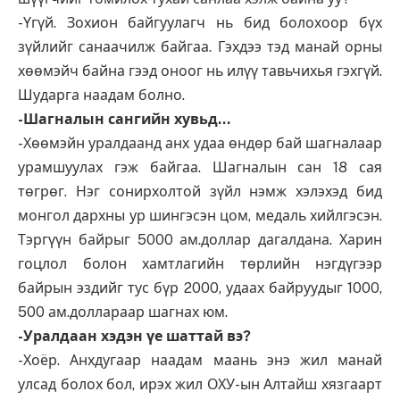
-Үгүй. Зохион байгуулагч нь бид болохоор бүх
зүйлийг санаачилж байгаа. Гэхдээ тэд манай орны
хөөмэйч байна гээд оноог нь илүү тавьчихья гэхгүй.
Шударга наадам болно.
-Шагналын сангийн хувьд…
-Хөөмэйн уралдаанд анх удаа өндөр бай шагналаар
урамшуулах гэж байгаа. Шагналын сан 18 сая
төгрөг. Нэг сонирхолтой зүйл нэмж хэлэхэд бид
монгол дархны ур шингэсэн цом, медаль хийлгэсэн.
Тэргүүн байрыг 5000 ам.доллар дагалдана. Харин
гоцлол болон хамтлагийн төрлийн нэгдүгээр
байрын эздийг тус бүр 2000, удаах байруудыг 1000,
500 ам.доллараар шагнах юм.
-Уралдаан хэдэн үе шаттай вэ?
-Хоёр. Анхдугаар наадам маань энэ жил манай
улсад болох бол, ирэх жил ОХУ-ын Алтайш хязгаарт