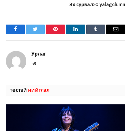
Эх сурвалж: yalagch.mn
Facebook
Twitter
Pinterest
LinkedIn
Tumblr
Имэйл
Урлаг
Вэбсайт
ТӨСТЭЙ
НИЙТЛЭЛ