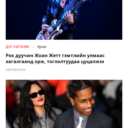
ДУУ ХӨГЖИМ
Урлаг
Рок дуучин Жоан Жетт гэмтлийн улмаас
хагалгаанд орж, тоглолтуудаа цуцалжээ
08/08/2026