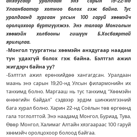
анхдугаар уралдаан энэ сарын 19-22-нд
Улаанбаатар хотноо болох гэж байна. Тус
уралдаанд зургаан улсын 100 гаруй хөөмэйч
оролцохоор бүртгүүлжээ. Энэ талаар Монголын
хөөмэйн холбооны гишүүн Б.Хосбаяртай
ярилцлаа.
-Монгол туургатны хөөмэйн анхдугаар наадам
тун удахгүй болох гэж байна. Бэлтгэл ажил
жигдэрч байна уу?
-Бэлтгэл ажил ерөнхийдөө хангагдсан. Уралдаан
маань энэ сарын 19,20-нд Улсын филармонийн их
танхимд болно. Маргааш нь тус танхимд “Хөөмэйн
өнөөгийн байдал” сэдвээр эрдэм шинжилгээний
бага хурал болно. Харин 22-нд Соёлын төв өргөөнд
гала тоглолттой. Энэ наадамд Монгол, Буриад, Тува,
Өвөр Монгол, Халимаг Алтайн хязгаараас 100 гаруй
хөөмэйч оролцохоор болоод байгаа.