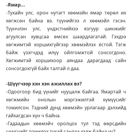
-Ямар…
-Тухайн улс, орон нутагт хөөмэйн ямар төрөл их
хөгжсөн байна вэ, түүнийгээ л хөөмэйл гэсэн.
Түүнчлэн улс, үндэстнийхээ язгуур шинжийг
агуулсан хувцсаа өмсөх шаардлагатай. Гэхдээ
хөгжимтэй хоршихгүйгээр хөөмэйлэх ёстой. Тэгж
байж үзэгчдэд илүү ойлгомжтой сонсогдоно.
Хөгжимтэй хоршихоор аяндаа дарагдаад сайн
сонсогдохгүй байх талтай л даа.
-Шүүгчээр хэн хэн ажиллах вэ?
-Одоогоор бид үүнийг нууцалж байгаа. Ямартай ч
хөгжмийн онолын мэргэжилтэй хүмүүсийг
томилсон. Тэдний дунд хөөмэйн урлагаар дэлхийд
гайхагдсан хүн ч байна.
-Гадаадын хөөмэйч оролцох тул тэд өөрсдийн
шүүгчийг томилох тухай санлаа хэлж байна уу?