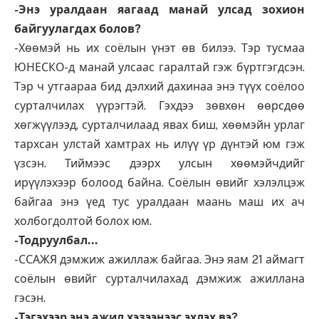
-Энэ уралдаан яагаад манай улсад зохион
байгуулагдах болов?
-Хөөмэй нь их соёлын үнэт өв билээ. Тэр тусмаа
ЮНЕСКО-д манай улсаас гаралтай гэж бүртгэгдсэн.
Тэр ч утгаараа бид дэлхий дахинаа энэ түүх соёлоо
сурталчилах үүрэгтэй. Гэхдээ зөвхөн өөрсдөө
хөгжүүлээд, сурталчилаад явах биш, хөөмэйн урлаг
тархсан улстай хамтрах нь илүү үр дүнтэй юм гэж
үзсэн. Тиймээс дээрх улсын хөөмэйчдийг
ирүүлэхээр болоод байна. Соёлын өвийг хэлэлцэж
байгаа энэ үед тус уралдаан маань маш их ач
холбогдолтой болох юм.
-Тодруулбал…
-ССАЖЯ дэмжиж ажиллаж байгаа. Энэ яам 21 аймагт
соёлын өвийг сурталчилахад дэмжиж ажиллана
гэсэн.
-Тэгэхээр энэ ажил хэзээнээс эхлэх вэ?