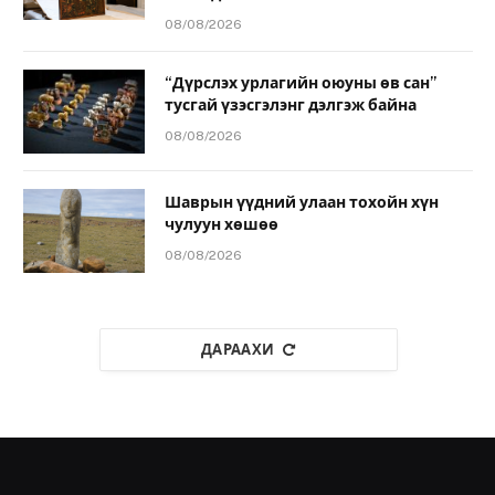
08/08/2026
“Дүрслэх урлагийн оюуны өв сан”
тусгай үзэсгэлэнг дэлгэж байна
08/08/2026
Шаврын үүдний улаан тохойн хүн
чулуун хөшөө
08/08/2026
ДАРААХИ