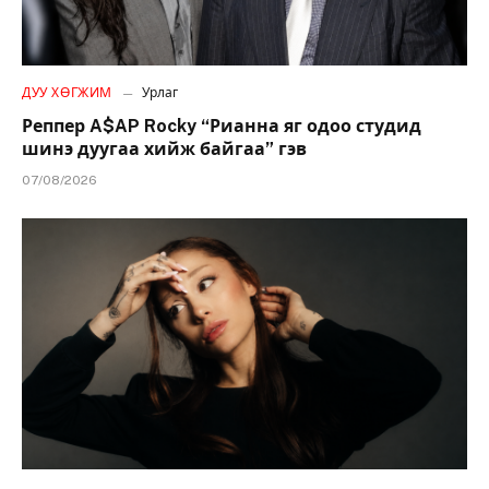
ДУУ ХӨГЖИМ
Урлаг
Реппер A$AP Rocky “Рианна яг одоо студид
шинэ дуугаа хийж байгаа” гэв
07/08/2026