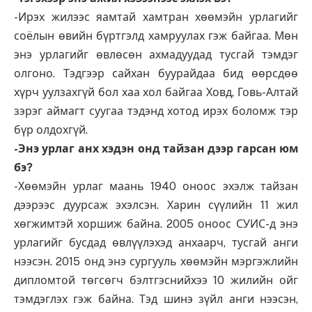
-Ирэх жилээс яамтай хамтран хөөмэйн урлагийг
соёлын өвийн бүртгэлд хамруулах гэж байгаа. Мөн
энэ урлагийг өвлөсөн ахмадуудад тусгай тэмдэг
олгоно. Тэдгээр сайхан буурайдаа бид өөрсдөө
хүрч уулзахгүй бол хаа хол байгаа Ховд, Говь-Алтай
зэрэг аймагт суугаа тэдэнд хотод ирэх боломж тэр
бүр олдохгүй.
-Энэ урлаг анх хэдэн онд тайзан дээр гарсан юм
бэ?
-Хөөмэйн урлаг маань 1940 оноос эхэлж тайзан
дээрээс дуурсаж эхэлсэн. Харин сүүлийн 11 жил
хөгжимтэй хоршиж байна. 2005 оноос СУИС-д энэ
урлагийг бусдад өвлүүлэхэд анхаарч, тусгай анги
нээсэн. 2015 онд энэ сургууль хөөмэйн мэргэжлийн
дипломтой төгсөгч бэлтгэснийхээ 10 жилийн ойг
тэмдэглэх гэж байна. Тэд шинэ зүйл анги нээсэн,