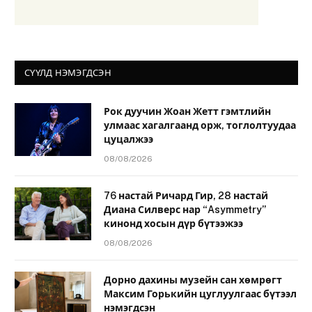
СҮҮЛД НЭМЭГДСЭН
Рок дуучин Жоан Жетт гэмтлийн
улмаас хагалгаанд орж, тоглолтуудаа
цуцалжээ
08/08/2026
76 настай Ричард Гир, 28 настай
Диана Силверс нар “Asymmetry”
кинонд хосын дүр бүтээжээ
08/08/2026
Дорно дахины музейн сан хөмрөгт
Максим Горькийн цуглуулгаас бүтээл
нэмэгдсэн