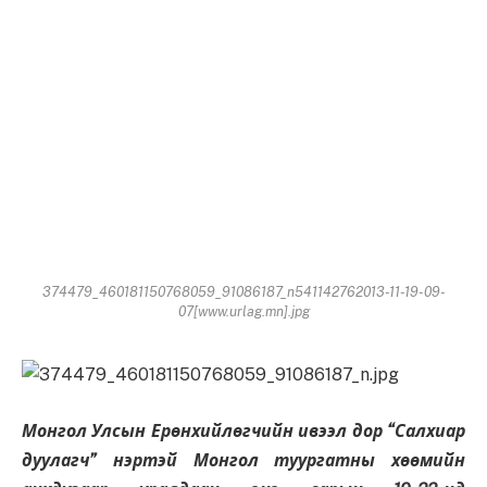
374479_460181150768059_91086187_n541142762013-11-19-09-
07[www.urlag.mn].jpg
Монгол Улсын Ерөнхийлөгчийн ивээл дор “Салхиар
дуулагч” нэртэй Монгол туургатны хөөмийн