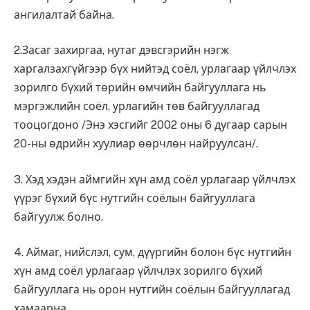
ангилалтай байна.
2.Засаг захиргаа, нутаг дэвсгэрийн нэгж
харгалзахгүйгээр бүх нийтэд соёл, урлагаар үйлчлэх
зорилго бүхий төрийн өмчийн байгууллага нь
мэргэжлийн соёл, урлагийн төв байгууллагад
тооцогдоно /Энэ хэсгийг 2002 оны 6 дугаар сарын
20-ны өдрийн хуулиар өөрчлөн найруулсан/.
3. Хэд хэдэн аймгийн хүн амд соёл урлагаар үйлчлэх
үүрэг бүхий бүс нутгийн соёлын байгууллага
байгуулж болно.
4. Аймаг, нийслэл, сум, дүүргийн болон бүс нутгийн
хүн амд соёл урлагаар үйлчлэх зорилго бүхий
байгууллага нь орон нутгийн соёлын байгууллагад
хамаарна