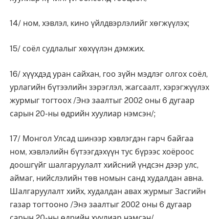
14/ ном, хэвлэл, кино үйлдвэрлэлийг хөгжүүлэх;
15/ соёл судлалыг хөхүүлэн дэмжих.
16/ хүүхдэд уран сайхан, гоо зүйн мэдлэг олгох соёл,
урлагийн бүтээлийн зэрэглэл, жагсаалт, хэрэгжүүлэх
журмыг тогтоох /Энэ заалтыг 2002 оны 6 дугаар
сарын 20-ны өдрийн хуулиар нэмсэн/;
17/ Монгол Улсад шинээр хэвлэгдэн гарч байгаа
ном, хэвлэлийн бүтээгдэхүүн тус бүрээс хоёроос
доошгүйг шалгаруулалт хийсний үндсэн дээр улс,
аймаг, нийслэлийн төв номын санд худалдан авна.
Шалгаруулалт хийх, худалдан авах журмыг Засгийн
газар тогтооно /Энэ заалтыг 2002 оны 6 дугаар
сарын 20-ны өдрийн хуулиар нэмсэн/.