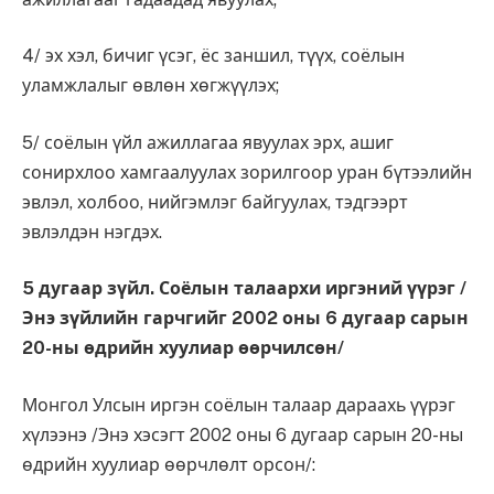
4/ эх хэл, бичиг үсэг, ёс заншил, түүх, соёлын
уламжлалыг өвлөн хөгжүүлэх;
5/ соёлын үйл ажиллагаа явуулах эрх, ашиг
сонирхлоо хамгаалуулах зорилгоор уран бүтээлийн
эвлэл, холбоо, нийгэмлэг байгуулах, тэдгээрт
эвлэлдэн нэгдэх.
5 дугаар зүйл. Соёлын талаархи иргэний үүрэг /
Энэ зүйлийн гарчгийг 2002 оны 6 дугаар сарын
20-ны өдрийн хуулиар өөрчилсөн/
Монгол Улсын иргэн соёлын талаар дараахь үүрэг
хүлээнэ /Энэ хэсэгт 2002 оны 6 дугаар сарын 20-ны
өдрийн хуулиар өөрчлөлт орсон/: