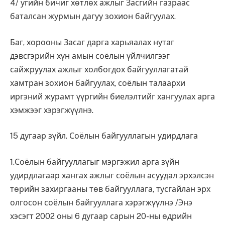
4/ угийн бичиг хөтлөх ажлыг Засгийн газраас
баталсан журмын дагуу зохион байгуулах.
Баг, хорооны Засаг дарга харьяалах нутаг
дэвсгэрийн хүн амын соёлын үйлчилгээг
сайжруулах ажлыг холбогдох байгууллагатай
хамтран зохион байгуулах, соёлын талаархи
иргэний журамт үүргийн биелэлтийг хангуулах арга
хэмжээг хэрэгжүүлнэ.
15 дугаар зүйл. Соёлын байгууллагын удирдлага
1.Соёлын байгууллагыг мэргэжил арга зүйн
удирдлагаар хангах ажлыг соёлын асуудал эрхэлсэн
төрийн захиргааны төв байгууллага, тусгайлан эрх
олгосон соёлын байгууллага хэрэгжүүлнэ /Энэ
хэсэгт 2002 оны 6 дугаар сарын 20-ны өдрийн