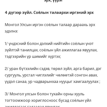
эрх, үүрэг
4 дүгээр зүйл. Соёлын талаархи иргэний эрх
Монгол Улсын иргэн соёлын талаар дараахь эрх
эдэлнэ:
1/ үндэсний болон дэлхий нийтийн соёлын үнэт
зүйлтэй танилцах, соёлын үйл ажиллагаа явуулах,
тэдгээрийн үр шимийг хүртэх;
2/ уран бүтээлийн сэдэв, төрөл зүйл, арга барил, дэг
сургууль, урсгал чиглэлийг чөлөөтэй сонгон авах,
үүдэл санаа, ур чадварынхаа нууцыг хамгаалуулах ;
3/ Монгол улсын болон тухайн орны хууль
тогтоомжоор хориглосноос бусад соёлын үйл
ажиллагааг гадаадад явуулах;