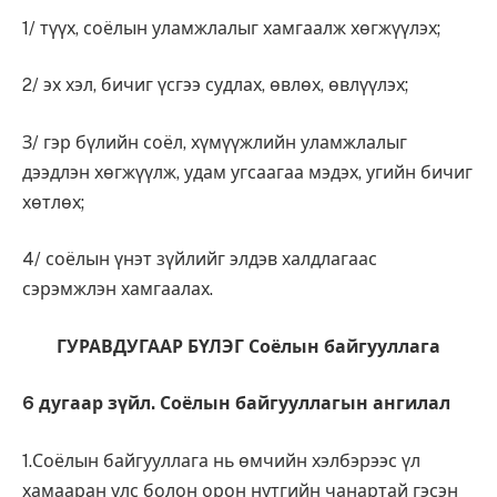
1/ түүх, соёлын уламжлалыг хамгаалж хөгжүүлэх;
2/ эх хэл, бичиг үсгээ судлах, өвлөх, өвлүүлэх;
З/ гэр бүлийн соёл, хүмүүжлийн уламжлалыг
дээдлэн хөгжүүлж, удам угсаагаа мэдэх, угийн бичиг
хөтлөх;
4/ соёлын үнэт зүйлийг элдэв халдлагаас
сэрэмжлэн хамгаалах.
ГУРАВДУГААР БҮЛЭГ Соёлын байгууллага
6 дугаар зүйл. Соёлын байгууллагын ангилал
1.Соёлын байгууллага нь өмчийн хэлбэрээс үл
хамааран улс болон орон нутгийн чанартай гэсэн