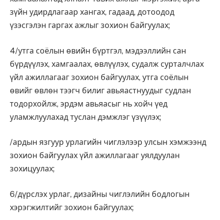
зүйн удирдлагаар хангах, гадаад, дотоодод
үзэсгэлэн гаргах ажлыг зохион байгуулах;
4/утга соёлын өвийн бүртгэл, мэдээллийн сан
бүрдүүлэх, хамгаалах, өвлүүлэх, судалж сурталчлах
үйл ажиллагааг зохион байгуулах, утга соёлын
өвийг өвлөн тээгч билиг авьяастнуудыг судлан
тодорхойлж, эрдэм авьяасыг нь хойч үед
уламжлуулахад туслан дэмжлэг үзүүлэх;
/ардын язгуур урлагийн чиглэлээр улсын хэмжээнд
зохион байгуулах үйл ажиллагааг уялдуулан
зохицуулах;
6/дүрслэх урлаг, дизайны чиглэлийн бодлогын
хэрэгжилтийг зохион байгуулах;