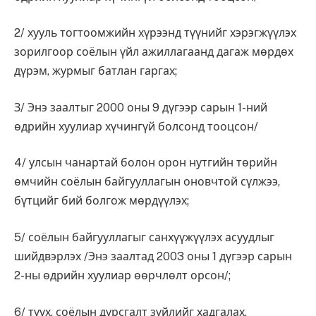
2/ хууль тогтоомжийн хүрээнд түүнийг хэрэгжүүлэх
зорилгоор соёлын үйл ажиллагаанд дагаж мөрдөх
дүрэм, журмыг батлан гаргах;
З/ Энэ заалтыг 2000 оны 9 дүгээр сарын 1-ний
өдрийн хуулиар хүчингүй болсонд тооцсон/
4/ улсын чанартай болон орон нутгийн төрийн
өмчийн соёлын байгууллагын оновчтой сүлжээ,
бүтцийг бий болгож мөрдүүлэх;
5/ соёлын байгууллагыг санхүүжүүлэх асуудлыг
шийдвэрлэх /Энэ заалтад 2003 оны 1 дүгээр сарын
2-ны өдрийн хуулиар өөрчлөлт орсон/;
6/ түүх, соёлын дурсгалт зүйлийг хадгалах,