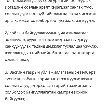
тогтоомжийн дагуу соёл урлагийг хөгжүүлэх,
иргэдийн соёлын эрэлт хэрэгцээг хангах, түүх,
соёлын дурсгалт зүйлийг хамгаалахад чиглэсэн
арга хэмжээг хөтөлбөртөө тусгаж, хэрэгжүүлэх;
2/ соёлын байгууллагуудын үйл ажиллагааг
зохицуулж, хууль тогтоомжид заасны дагуу
санхүүжүүлэх, тэдэнд дэмжлэг туслалцаа үзүүлэх,
ажиллагчдын нийгмийн баталгааг хангах арга
хэмжээ авах;
З/ Засгийн газрын үйл ажиллагааны хөтөлбөрт
тусгасан соёлын зорилтыг хэрэгжүүлэх ажлыг
соёлын асуудал эрхэлсэн төрийн захиргааны
холбогдох байгууллагатай хамтран зохион
байгуулах;