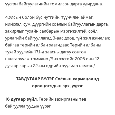
үүсгэн байгуулагчийн томилсон дарга удирдана.
4.Улсын болон бүс нутгийн, түүнчлэн аймаг,
нийслэл, сум, дүүргийн соёлын байгууллагын дарга,
захирлыг тухайн салбарын мэргэжилтэй, соёл,
урлагийн байгууллагад 3-аас доошгүй жил ажиллаж
байгаа төрийн албан хаагчдаас Төрийн албаны
тухай хуулийн 17.1-д заасны дагуу сонгон
шалгаруулж томилно /Энэ хэсгийг 2006 оны 12
дугаар сарын 22-ны өдрийн хуулиар нэмсэн/.
ТАВДУГААР БҮЛЭГ Соёлын харилцаанд
оролцогчдын эрх, үүрэг
16 дугаар зүйл.
Төрийн захиргааны төв
байгууллагуудын үүрэг