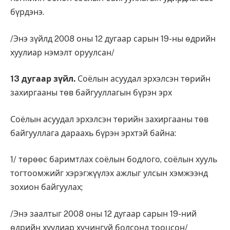
бүрдэнэ.
/Энэ зүйлд 2008 оны 12 дугаар сарын 19-ны өдрийн
хуулиар нэмэлт оруулсан/
13 дугаар зүйл.
Соёлын асуудал эрхэлсэн төрийн
захиргааны төв байгууллагын бүрэн эрх
Соёлын асуудал эрхэлсэн төрийн захиргааны төв
байгууллага дараахь бүрэн эрхтэй байна:
1/ төрөөс баримтлах соёлын бодлого, соёлын хууль
тогтоомжийг хэрэгжүүлэх ажлыг улсын хэмжээнд
зохион байгуулах;
/Энэ заалтыг 2008 оны 12 дугаар сарын 19-ний
өдрийн хуулиар хүчингүй болсонд тооцсон/