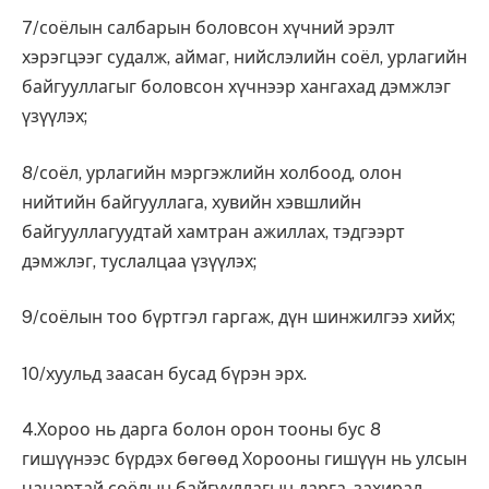
7/соёлын салбарын боловсон хүчний эрэлт
хэрэгцээг судалж, аймаг, нийслэлийн соёл, урлагийн
байгууллагыг боловсон хүчнээр хангахад дэмжлэг
үзүүлэх;
8/соёл, урлагийн мэргэжлийн холбоод, олон
нийтийн байгууллага, хувийн хэвшлийн
байгууллагуудтай хамтран ажиллах, тэдгээрт
дэмжлэг, туслалцаа үзүүлэх;
9/соёлын тоо бүртгэл гаргаж, дүн шинжилгээ хийх;
10/хуульд заасан бусад бүрэн эрх.
4.Хороо нь дарга болон орон тооны бус 8
гишүүнээс бүрдэх бөгөөд Хорооны гишүүн нь улсын
чанартай соёлын байгууллагын дарга, захирал