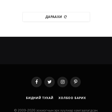
ДАРААХИ
Facebook
Twitter
Instagram
Pinterest
БИДНИЙ ТУХАЙ
ХОЛБОО БАРИХ
© 2009-2026 зохиогчын эрх хуулиар хамгаалагдсан.