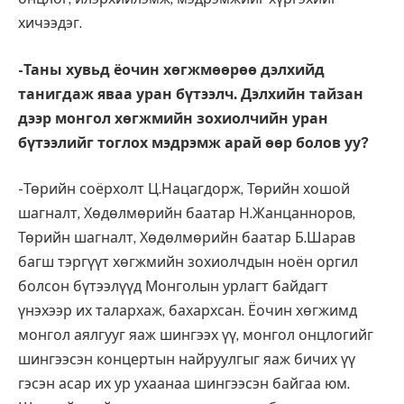
хичээдэг.
-Таны хувьд ёочин хөгжмөөрөө дэлхийд
танигдаж яваа уран бүтээлч. Дэлхийн тайзан
дээр монгол хөгжмийн зохиолчийн уран
бүтээлийг тоглох мэдрэмж арай өөр болов уу?
-Төрийн соёрхолт Ц.Нацагдорж, Төрийн хошой
шагналт, Хөдөлмөрийн баатар Н.Жанцанноров,
Төрийн шагналт, Хөдөлмөрийн баатар Б.Шарав
багш тэргүүт хөгжмийн зохиолчдын ноён оргил
болсон бүтээлүүд Монголын урлагт байдагт
үнэхээр их талархаж, бахархсан. Ёочин хөгжимд
монгол аялгууг яаж шингээх үү, монгол онцлогийг
шингээсэн концертын найруулгыг яаж бичих үү
гэсэн асар их ур ухаанаа шингээсэн байгаа юм.