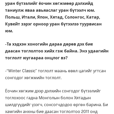
уран бүтээлийг ёочин хөгжмөөр дэлхийд
таниулж яваа авьяаслаг уран бүтээлч юм.
Польш, Итали, Япон, Хятад, Солонгос, Катар,
Кувейт зэрэг орноор уран бүтээлээ туурвисан
юм.
-Та хэдхэн хоногийн дараа дөрөв дэх бие
даасан тоглолтоо хийх гэж байна. Энэ удаагийн
тоглолт юугаараа онцлог вэ?
-“Winter Classic” тоглолт маань өвөл цагийг угтсан
сонгодог хөгжмийн тоглолт.
Ёочин хөгжим дээр дэлхийн сонгодог бүтээлийг
тоглохоос гадна Монголын болон Хятадын
шилдгүүдийг үзэгч, сонсогчдодоо өргөн барина. Би
хамгийн анхны бие даасан тоглолтоо 2011 онд