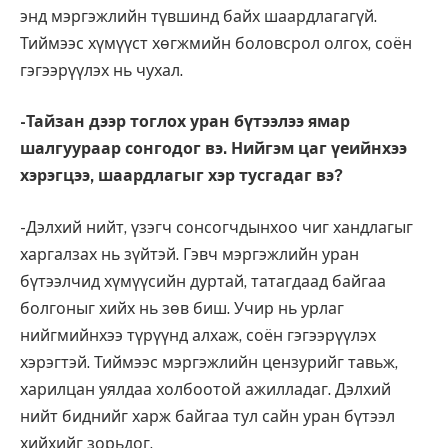
энд мэргэжлийн түвшинд байх шаардлагагүй.
Тиймээс хүмүүст хөгжмийн боловсрол олгох, соён
гэгээрүүлэх нь чухал.
-Тайзан дээр тоглох уран бүтээлээ ямар
шалгуураар сонгодог вэ. Нийгэм цаг үеийнхээ
хэрэгцээ, шаардлагыг хэр тусгадаг вэ?
-Дэлхий нийт, үзэгч сонсогчдынхоо чиг хандлагыг
харгалзах нь зүйтэй. Гэвч мэргэжлийн уран
бүтээлчид хүмүүсийн дуртай, татагдаад байгаа
болгоныг хийх нь зөв биш. Учир нь урлаг
нийгмийнхээ түрүүнд алхаж, соён гэгээрүүлэх
хэрэгтэй. Тиймээс мэргэжлийн цензурийг тавьж,
харилцан уялдаа холбоотой ажилладаг. Дэлхий
нийт биднийг харж байгаа тул сайн уран бүтээл
хийхийг зорьдог.