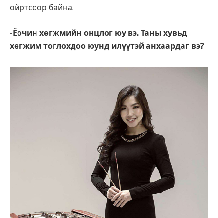
ойртсоор байна.
-Ёочин хөгжмийн онцлог юу вэ. Таны хувьд
хөгжим тоглохдоо юунд илүүтэй анхаардаг вэ?