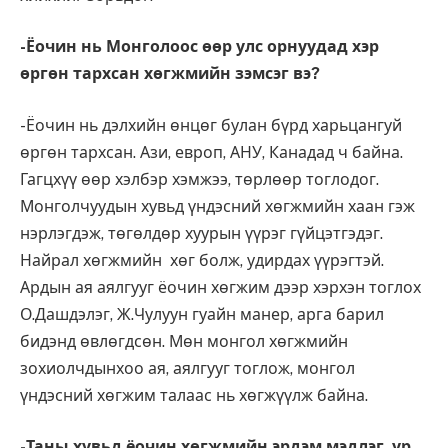
-Ёочин нь Монголоос өөр улс орнуудад хэр
өргөн тархсан хөгжмийн зэмсэг вэ?
-Ёочин нь дэлхийн өнцөг булан бүрд харьцангуй
өргөн тархсан. Ази, европ, АНУ, Канадад ч байна.
Гагцхүү өөр хэлбэр хэмжээ, төрлөөр тоглодог.
Монголчуудын хувьд үндэсний хөгжмийн хаан гэж
нэрлэгдэж, төгөлдөр хуурын үүрэг гүйцэтгэдэг.
Найрал хөгжмийн хөг болж, удирдах үүрэгтэй.
Ардын ая аялгууг ёочин хөгжим дээр хэрхэн тоглох
О.Дашдэлэг, Ж.Чулуун гуайн манер, арга барил
бидэнд өвлөгдсөн. Мөн монгол хөгжмийн
зохиолчдынхоо ая, аялгууг тоглож, монгол
үндэсний хөгжим талаас нь хөгжүүлж байна.
-Таны хувьд ёочин хөгжмийн эрдэм мэдлэг, ур