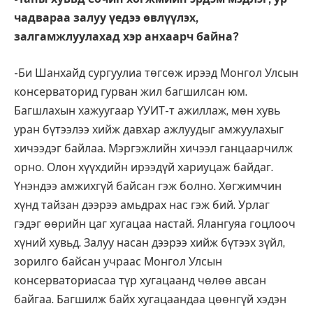
чадвараа залуу үедээ өвлүүлэх,
залгамжлуулахад хэр анхаарч байна?
-Би Шанхайд сургуулиа төгсөж ирээд Монгол Улсын
консерваторид гурван жил багшилсан юм.
Багшлахын хажуугаар ҮУИТ-т ажиллаж, мөн хувь
уран бүтээлээ хийж давхар ажлуудыг амжуулахыг
хичээдэг байлаа. Мэргэжлийн хичээл ганцаарчилж
орно. Олон хүүхдийн ирээдүй хариуцаж байдаг.
Үнэндээ амжихгүй байсан гэж болно. Хөгжимчин
хүнд тайзан дээрээ амьдрах нас гэж бий. Урлаг
гэдэг өөрийн цаг хугацаа настай. Ялангуяа гоцлооч
хүний хувьд. Залуу насан дээрээ хийж бүтээх зүйл,
зорилго байсан учраас Монгол Улсын
консерваториасаа түр хугацаанд чөлөө авсан
байгаа. Багшилж байх хугацаандаа цөөнгүй хэдэн