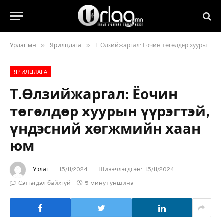
»
»
Урлаг.мн
Ярилцлага
Т.Өлзийжаргал: Ёочин төгөлдөр хуурын үүрэгтэй, үндэсний хөгжмийн хаан юм
ЯРИЛЦЛАГА
Т.Өлзийжаргал: Ёочин
төгөлдөр хуурын үүрэгтэй,
үндэсний хөгжмийн хаан
юм
Урлаг
15/11/2024
Шинэчлэгдсэн:
15/11/2024
Сэтгэгдэл байхгүй
5 минут уншина