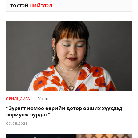
ТӨСТЭЙ
НИЙТЛЭЛ
ЯРИЛЦЛАГА
Урлаг
“Зурагт номоо өөрийн дотор орших хүүхдэд
зориулж зурдаг”
03/08/2026