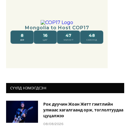
СҮҮЛД НЭМЭГДСЭН
Рок дуучин Жоан Жетт гэмтлийн
улмаас хагалгаанд орж, тоглолтуудаа
цуцалжээ
08/08/2026