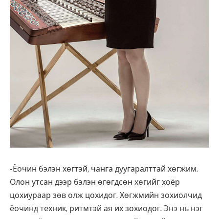
-Ёочин бэлэн хөгтэй, чанга дуугаралттай хөгжим.
Олон утсан дээр бэлэн өгөгдсөн хөгийг хоёр
цохиураар зөв олж цохидог. Хөгжмийн зохиолчид
ёочинд техник, ритмтэй ая их зохиодог. Энэ нь нэг