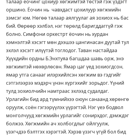
талаар ёочинг цохиур хөгжимтэй төстэй гэж үздэгт
оршино. Ёочин нь чавхдаст цохилуур хөгжмийн
зэмсэг юм. Нөгөө талаар аялгуулаг ая зохиох нь бас
бий. Өөрөөр хэлбэл, нэг төрөлд баригддаггүй гэж
болно. Симфони оркестрт ёочин нь хурдан
хэмнэлтэй хэсэгт мөн дээшээ цангинасан дуутай тул
эхлэл хэсэгт илүүтэй тоглодог. Таван настайдаа
Хүүхдийн ордны Б.Энхтуяа багшдаа шавь орж, энэ
хөгжимтэй нөхөрлөсөн. Ямар цаг үед зохиогдсон,
ямар утга санааг илэрхийлсэн хөгжим вэ гэдгийг
сэтгэлээрээ мэдэрч үнэн хүргэхийг зорьдог. Үүний
тулд зохиолчийн намтраас эхлээд судалдаг.
Урлагийн бид ард түмнийхээ оюун санаанд хөрөнгө
оруулж, соён гэгээрүүлэх үүрэгтэй. Нэг үеэ бодвол
монголчууд хөгжмийн урлагийг сонирхдог, дэмждэг
болжээ. Хөгжмийн ач холбогдлыг ойлгуулж,
үзэгчдээ бэлтгэх хэрэгтэй. Хэрэв үзэгч үгүй бол бид