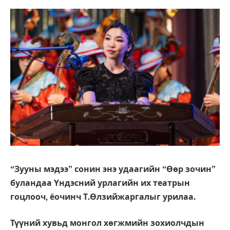
“Зууны мэдээ” сонин энэ удаагийн “Өөр зочин”
буландаа Үндэсний урлагийн их театрын
гоцлооч, ёочинч Т.Өлзийжаргалыг урилаа.
Түүний хувьд монгол хөгжмийн зохиолчдын