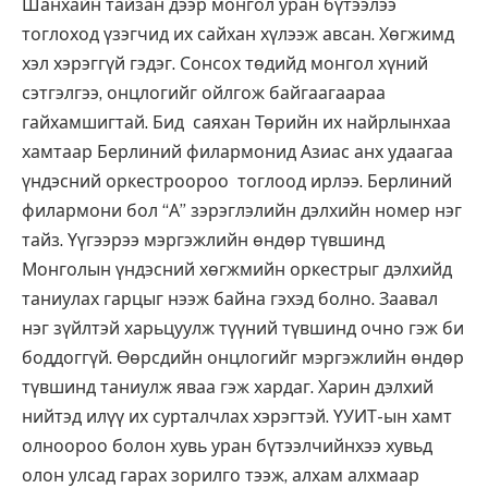
Шанхайн тайзан дээр монгол уран бүтээлээ
тоглоход үзэгчид их сайхан хүлээж авсан. Хөгжимд
хэл хэрэггүй гэдэг. Сонсох төдийд монгол хүний
сэтгэлгээ, онцлогийг ойлгож байгаагаараа
гайхамшигтай. Бид саяхан Төрийн их найрлынхаа
хамтаар Берлиний филармонид Азиас анх удаагаа
үндэсний оркестроороо тоглоод ирлээ. Берлиний
филармони бол “А” зэрэглэлийн дэлхийн номер нэг
тайз. Үүгээрээ мэргэжлийн өндөр түвшинд
Монголын үндэсний хөгжмийн оркестрыг дэлхийд
таниулах гарцыг нээж байна гэхэд болно. Заавал
нэг зүйлтэй харьцуулж түүний түвшинд очно гэж би
боддоггүй. Өөрсдийн онцлогийг мэргэжлийн өндөр
түвшинд таниулж яваа гэж хардаг. Харин дэлхий
нийтэд илүү их сурталчлах хэрэгтэй. ҮУИТ-ын хамт
олноороо болон хувь уран бүтээлчийнхээ хувьд
олон улсад гарах зорилго тээж, алхам алхмаар