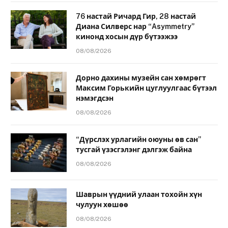
76 настай Ричард Гир, 28 настай
Диана Силверс нар “Asymmetry”
кинонд хосын дүр бүтээжээ
08/08/2026
Дорно дахины музейн сан хөмрөгт
Максим Горькийн цуглуулгаас бүтээл
нэмэгдсэн
08/08/2026
“Дүрслэх урлагийн оюуны өв сан”
тусгай үзэсгэлэнг дэлгэж байна
08/08/2026
Шаврын үүдний улаан тохойн хүн
чулуун хөшөө
08/08/2026