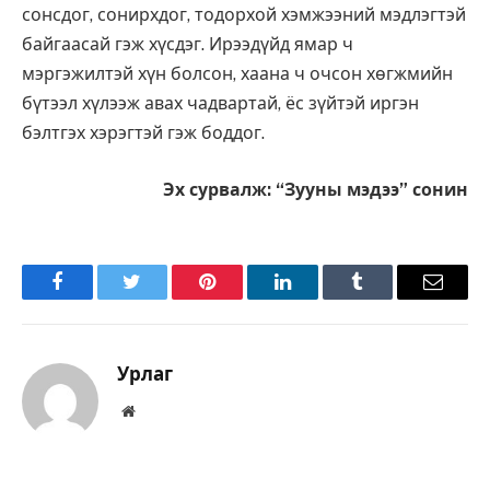
сонсдог, сонирхдог, тодорхой хэмжээний мэдлэгтэй
байгаасай гэж хүсдэг. Ирээдүйд ямар ч
мэргэжилтэй хүн болсон, хаана ч очсон хөгжмийн
бүтээл хүлээж авах чадвартай, ёс зүйтэй иргэн
бэлтгэх хэрэгтэй гэж боддог.
Эх сурвалж: “Зууны мэдээ” сонин
Facebook
Twitter
Pinterest
LinkedIn
Tumblr
Имэйл
Урлаг
Вэбсайт