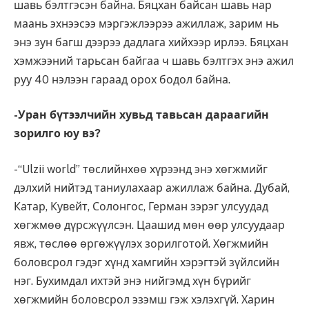
шавь бэлтгэсэн байна. Бяцхан байсан шавь нар
маань эхнээсээ мэргэжлээрээ ажиллаж, зарим нь
энэ зун багш дээрээ дадлага хийхээр ирлээ. Бяцхан
хэмжээний тарьсан байгаа ч шавь бэлтгэх энэ ажил
руу 40 нэлээн гараад орох бодол байна.
-Уран бүтээлчийн хувьд тавьсан дараагийн
зорилго юу вэ?
-“Ulzii world” төслийнхөө хүрээнд энэ хөгжмийг
дэлхий нийтэд таниулахаар ажиллаж байна. Дубай,
Катар, Кувейт, Солонгос, Герман зэрэг улсуудад
хөгжмөө дүрсжүүлсэн. Цаашид мөн өөр улсуудаар
явж, төслөө өргөжүүлэх зорилготой. Хөгжмийн
боловсрол гэдэг хүнд хамгийн хэрэгтэй зүйлсийн
нэг. Бухимдал ихтэй энэ нийгэмд хүн бүрийг
хөгжмийн боловсрол эзэмш гэж хэлэхгүй. Харин