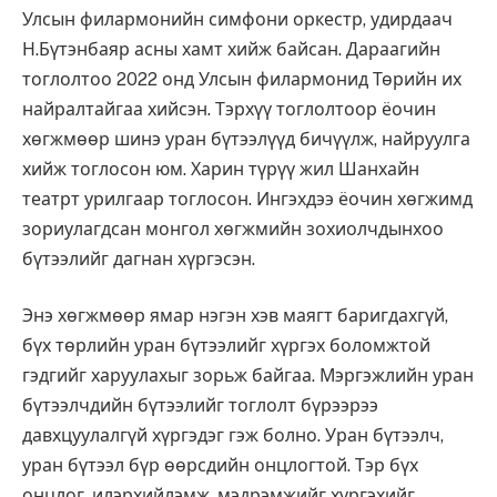
Улсын филармонийн симфони оркестр, удирдаач
Н.Бүтэнбаяр асны хамт хийж байсан. Дараагийн
тоглолтоо 2022 онд Улсын филармонид Төрийн их
найралтайгаа хийсэн. Тэрхүү тоглолтоор ёочин
хөгжмөөр шинэ уран бүтээлүүд бичүүлж, найруулга
хийж тоглосон юм. Харин түрүү жил Шанхайн
театрт урилгаар тоглосон. Ингэхдээ ёочин хөгжимд
зориулагдсан монгол хөгжмийн зохиолчдынхоо
бүтээлийг дагнан хүргэсэн.
Энэ хөгжмөөр ямар нэгэн хэв маягт баригдахгүй,
бүх төрлийн уран бүтээлийг хүргэх боломжтой
гэдгийг харуулахыг зорьж байгаа. Мэргэжлийн уран
бүтээлчдийн бүтээлийг тоглолт бүрээрээ
давхцуулалгүй хүргэдэг гэж болно. Уран бүтээлч,
уран бүтээл бүр өөрсдийн онцлогтой. Тэр бүх
онцлог, илэрхийлэмж, мэдрэмжийг хүргэхийг