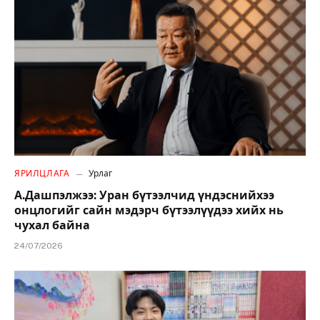
ЯРИЛЦЛАГА
Урлаг
А.Дашпэлжээ: Уран бүтээлчид үндэснийхээ
онцлогийг сайн мэдэрч бүтээлүүдээ хийх нь
чухал байна
24/07/2026