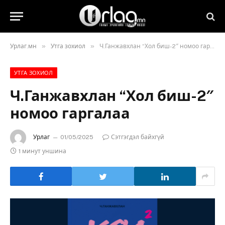
»
»
Урлаг.мн
Утга зохиол
Ч.Ганжавхлан “Хол биш-2″ номоо гаргалаа
УТГА ЗОХИОЛ
Ч.Ганжавхлан “Хол биш-2″
номоо гаргалаа
Урлаг
01/05/2025
Сэтгэгдэл байхгүй
1 минут уншина