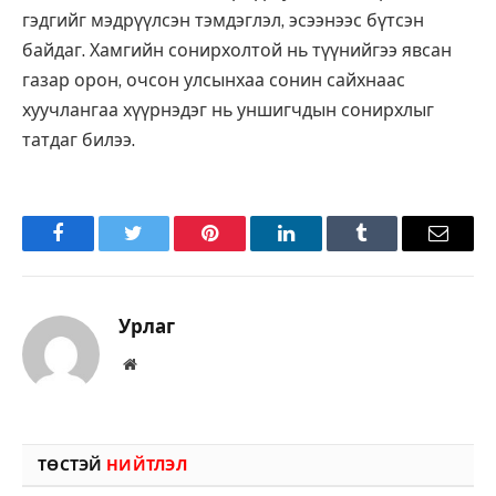
гэдгийг мэдрүүлсэн тэмдэглэл, эсээнээс бүтсэн
байдаг. Хамгийн сонирхолтой нь түүнийгээ явсан
газар орон, очсон улсынхаа сонин сайхнаас
хуучлангаа хүүрнэдэг нь уншигчдын сонирхлыг
татдаг билээ.
Facebook
Twitter
Pinterest
LinkedIn
Tumblr
Имэйл
Урлаг
Вэбсайт
ТӨСТЭЙ
НИЙТЛЭЛ