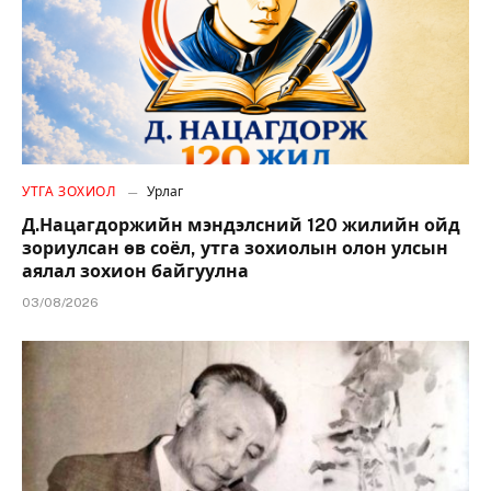
УТГА ЗОХИОЛ
Урлаг
Д.Нацагдоржийн мэндэлсний 120 жилийн ойд
зориулсан өв соёл, утга зохиолын олон улсын
аялал зохион байгуулна
03/08/2026