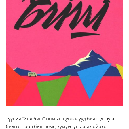
Түүний “Хол биш” номын цувралууд бидэнд юу ч
биднээс хол биш, юмс, хүмүүс угтаа их ойрхон