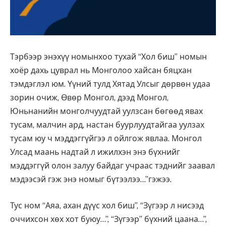
Тэрбээр энэхүү номынхоо тухай “Хол биш” номын
хоёр дахь цуврал нь Монголоо хайсан бяцхан
тэмдэглэл юм. Үүний тулд Хятад Улсыг дөрвөн удаа
зорин очиж, Өвөр Монгол, дээд Монгол,
Юньнанийн монголчуудтай уулзсан бөгөөд явах
тусам, малчин ард, настан буурлуудтайгаа уулзах
тусам юу ч мэддэггүйгээ л ойлгож явлаа. Монгол
Улсад маань надтай л ижилхэн энэ бүхнийг
мэддэггүй олон залуу байдаг учраас тэднийг заавал
мэдээсэй гэж энэ номыг бүтээлээ…”гэжээ.
Тус ном “Аяа, ахан дүүс хол биш”, “Зүгээр л нисээд
оччихсон хөх хот буюу…”, “Зүгээр” бүхний цаана…”,