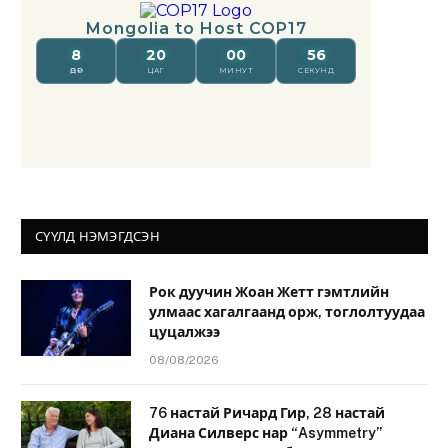
СҮҮЛД НЭМЭГДСЭН
Рок дуучин Жоан Жетт гэмтлийн
улмаас хагалгаанд орж, тоглолтуудаа
цуцалжээ
08/08/2026
76 настай Ричард Гир, 28 настай
Диана Силверс нар “Asymmetry”