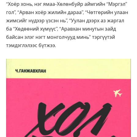
“Хоёр хонь, нэг ямаа-Хөлөнбуйр аймгийн “Мэргэл”
гол”, “Арван хоёр жилийн дараа”, “Чөтгөрийн улаан
жимсийг нүдээр үзсэн нь”, “Уулан дээрх аз жаргал
ба “Хөдөөний хүмүүс”, “Аравхан минутын зайд
байсан элэг нэгт монголчууд минь” тэргүүтэй
тэмдэглэлээс бүтжээ.