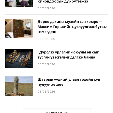
кинонд хосын дүр бүтээжээ
08/08/2026
Дорно дахины музейн сан хөмрөгт
Максим Горькийн цуглуулгаас бүтээл
нэмэгдсэн
08/08/2026
“Дүрслэх урлагийн оюуны өв сан”
тусгай үзэсгэлэнг дэлгэж байна
08/08/2026
Шаврын үүдний улаан тохойн хүн
чулуун хөшөө
08/08/2026