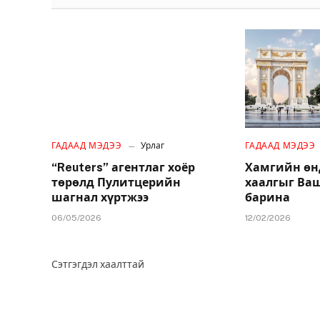
ГАДААД МЭДЭЭ
Урлаг
ГАДААД МЭДЭЭ
“Reuters” агентлаг хоёр
Хамгийн өн
төрөлд Пулитцерийн
хаалгыг Ва
шагнал хүртжээ
барина
06/05/2026
12/02/2026
Сэтгэгдэл хаалттай