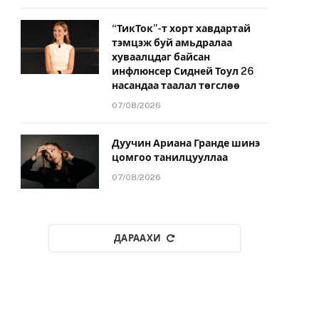
“ТикТок”-т хорт хавдартай
тэмцэж буй амьдралаа
хуваалцдаг байсан
инфлюнсер Сидней Тоул 26
насандаа таалал төгслөө
07/08/2026
Дуучин Ариана Гранде шинэ
цомгоо танилцууллаа
07/08/2026
ДАРААХИ