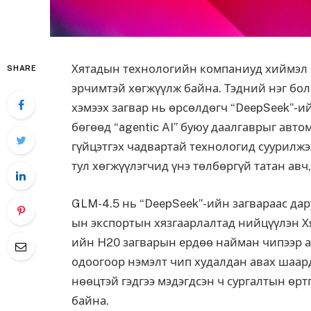
Хятадын технологийн компаниуд хиймэл 
SHARE
эрчимтэй хөгжүүлж байна. Тэдний нэг бол
хэмээх загвар нь өрсөлдөгч “DeepSeek”-
бөгөөд “agentic AI” буюу даалгаврыг авто
гүйцэтгэх чадвартай технологид суурилжээ
тул хөгжүүлэгчид үнэ төлбөргүй татан ав
GLM-4.5 нь “DeepSeek”-ийн загвараас да
ын экспортын хязгаарлалтад нийцүүлэн Хят
ийн H20 загварын ердөө найман чипээр аж
одоогоор нэмэлт чип худалдан авах шаар
нөөцтэй гэдгээ мэдэгдсэн ч сургалтын өрт
байна.