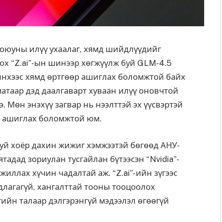
оюуны илүү ухаалаг, хямд шийдлүүдийг
ох “Z.ai”-ын шинээр хөгжүүлж буй GLM-4.5
ийнхээс хямд өртгөөр ашиглах боломжтой байх
матаар дэд даалгаварт хуваан илүү оновчтой
. Мөн энэхүү загвар нь нээлттэй эх үүсвэртэй
ч, ашиглах боломжтой юм.
руй хоёр дахин жижиг хэмжээтэй бөгөөд АНУ-
адад зориулан тусгайлан бүтээсэн “Nvidia”-
иллах хүчин чадалтай аж. “Z.ai”-ийн зүгээс
длагагүй, хангалттай тооны тооцоолох
гийн талаар дэлгэрэнгүй мэдээлэл өгөөгүй