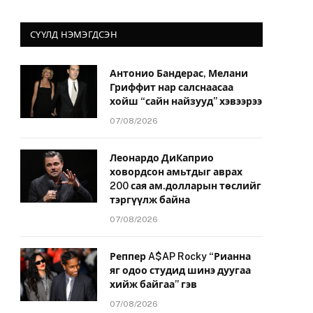
СҮҮЛД НЭМЭГДСЭН
Антонио Бандерас, Мелани
Гриффит нар салснаасаа
хойш “сайн найзууд” хэвээрээ
07/08/2026
Леонардо ДиКаприо
ховордсон амьтдыг аврах
200 сая ам.долларын төслийг
тэргүүлж байна
07/08/2026
Реппер A$AP Rocky “Рианна
яг одоо студид шинэ дуугаа
хийж байгаа” гэв
07/08/2026