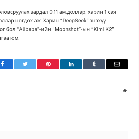
ловсруулах зардал 0.11 ам.доллар, харин 1 сая
оллар ногдох аж. Харин “DeepSeek” энэхүү
ог бол “Alibaba”-ийн “Moonshot”-ын “Kimi K2”
йгаа юм.
Facebook
Twitter
Pinterest
LinkedIn
Tumblr
Имэйл
Вэбса