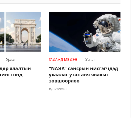
Урлаг
ГАДААД МЭДЭЭ
Урлаг
дөр ялалтын
“NASA” сансрын нисгэгчдэд
шингтонд
ухаалаг утас авч явахыг
зөвшөөрлөө
11/02/2026