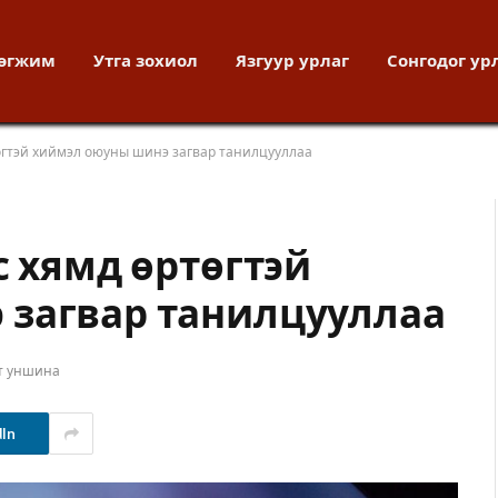
хөгжим
Утга зохиол
Язгуур урлаг
Сонгодог ур
өгтэй хиймэл оюуны шинэ загвар танилцууллаа
с хямд өртөгтэй
 загвар танилцууллаа
т уншина
dIn