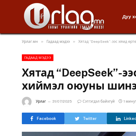
Дуу 
»
»
Урлаг.мн
Гадаад мэдээ
Хятад “DeepSeek”-ээс хямд өрт
ГАДААД МЭДЭЭ
Хятад “DeepSeek”-ээ
хиймэл оюуны шинэ
Урлаг
31/07/2025
Сэтгэгдэл байхгүй
1 мину
Facebook
Twitter
Linke