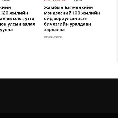
ржийн
Жамбын Батмөнхийн
 120 жилийн
мэндэлсний 100 жилийн
ан өв соёл, утга
ойд зориулсан эсээ
лон улсын аялал
бичлэгийн уралдаан
гуулна
зарлалаа
02/08/2026