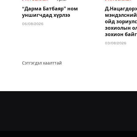
“Дарма Батбаяр” ном
Д.Нацагдо
уншигчдад хүрлээ
мэндэлсний
ойд зориулс
06/08/2026
зохиолын о
зохион бай
03/08/2026
Сэтгэгдэл хаалттай