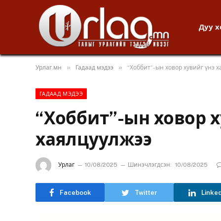
Дуу 
»
»
Урлаг.мн
Гадаад мэдээ
“Хоббит”-ын ховор хувийг үнэ 
ГАДААД МЭДЭЭ
“Хоббит”-ын ховор х
хаялцуулжээ
Урлаг
10/08/2025
Шинэчлэгдсэн:
10/08/2025
Facebook
Twitter
Linke