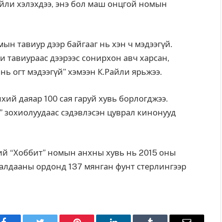
йли хэлэхдээ, энэ бол маш онцгой номын
мын тавиур дээр байгааг нь хэн ч мэдээгүй.
и тавиураас дээрээс сонирхон авч харсан,
нь огт мэдээгүй” хэмээн К.Райли ярьжээ.
хий даяар 100 сая гаруй хувь борлогджээ.
т” зохиолуудаас сэдэвлэсэн цуврал кинонууд
ий “Хоббит” номын анхны хувь нь 2015 оны
удалдааны ордонд 137 мянган фунт стерлингээр