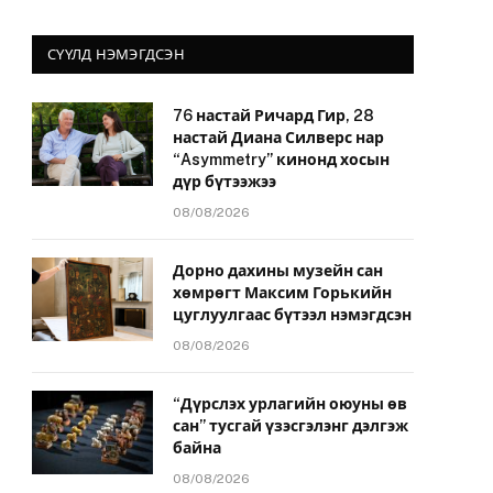
СҮҮЛД НЭМЭГДСЭН
76 настай Ричард Гир, 28
настай Диана Силверс нар
“Asymmetry” кинонд хосын
дүр бүтээжээ
08/08/2026
Дорно дахины музейн сан
хөмрөгт Максим Горькийн
цуглуулгаас бүтээл нэмэгдсэн
08/08/2026
“Дүрслэх урлагийн оюуны өв
сан” тусгай үзэсгэлэнг дэлгэж
байна
08/08/2026