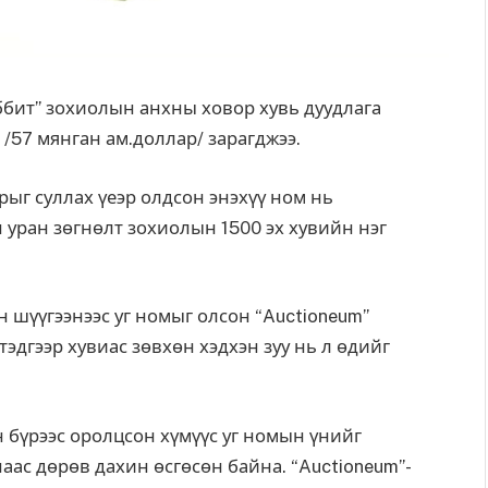
ббит” зохиолын анхны ховор хувь дуудлага
/57 мянган ам.доллар/ зарагджээ.
ыг суллах үеэр олдсон энэхүү ном нь
 уран зөгнөлт зохиолын 1500 эх хувийн нэг
шүүгээнээс уг номыг олсон “Auctioneum”
эдгээр хувиас зөвхөн хэдхэн зуу нь л өдийг
 бүрээс оролцсон хүмүүс уг номын үнийг
с дөрөв дахин өсгөсөн байна. “Auctioneum”-