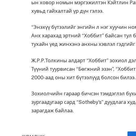
ын ховор номын мэргэжилтэн Кэйтлин Ра
хувьд гайхалтай үр дүн гэлээ.
“Энэхүү бүтээлийг энгийн л нэг хуучин но
Анх харахад эртний “Хоббит” байсан тул б
тухайн үед жинхэнэ анхны хэвлэл гэдгийг 
Ж.Р.Р.Толкины алдарт “Хоббит” зохиол дэл
Түүний туурвисан “Бөгжний эзэн”, “Хобби
2000-аад оны хит бүтээлүүд болсон билээ.
Зохиолчийн гараар бичсэн тэмдэглэл бүх
зургаадугаар сард “Sotheby’s” дуудлага х
зарагдаж байлаа.