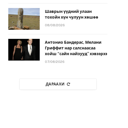
Шаврын үүдний улаан
тохойн хүн чулуун хөшөө
08/08/2026
Антонио Бандерас, Мелани
Гриффит нар салснаасаа
хойш “сайн найзууд” хэвээрээ
07/08/2026
ДАРААХИ