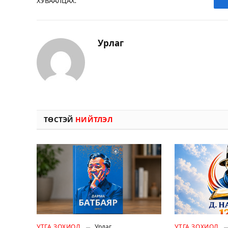
ХУВААЛЦАХ.
Урлаг
ТӨСТЭЙ
НИЙТЛЭЛ
УТГА ЗОХИОЛ
Урлаг
УТГА ЗОХИОЛ