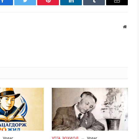
Facebook
Twitter
Pinterest
LinkedIn
Tumblr
Имэйл
Вэбса
Урлаг
УТГА ЗОХИОЛ
Урлаг