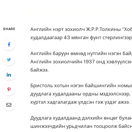
Английн нэрт зохиолч Ж.Р.Р.Толкины “Хо
SHARE
худалдаагаар 43 мянган фунт стерлингээр 
Английн баруун өмнөд нутгийн нэгэн байр
Английн зохиолчийн 1937 онд хэвлүүлсэн
байжээ.
Бристоль хотын нэгэн байшингийн номын 
дуудлага худалдааны ордны мэдээлснээр, т
хүртэл хадгалагдаж үлдсэн гэж үздэг ажээ.
Дуудлага худалдаанд дэлхийн өнцөг булан
шинжээчдийн урьдчилан тооцоолж байснаа