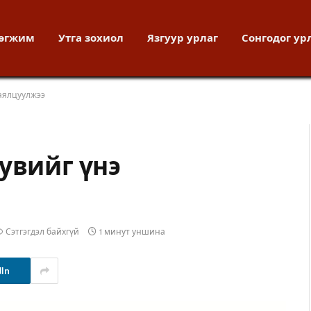
хөгжим
Утга зохиол
Язгуур урлаг
Сонгодог ур
хаялцуулжээ
увийг үнэ
Сэтгэгдэл байхгүй
1 минут уншина
dIn