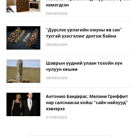
нэмэгдсэн
08/08/2026
“Дүрслэх урлагийн оюуны өв сан”
тусгай үзэсгэлэнг дэлгэж байна
08/08/2026
Шаврын үүдний улаан тохойн хүн
чулуун хөшөө
08/08/2026
Антонио Бандерас, Мелани Гриффит
нар салснаасаа хойш “сайн найзууд”
хэвээрээ
07/08/2026