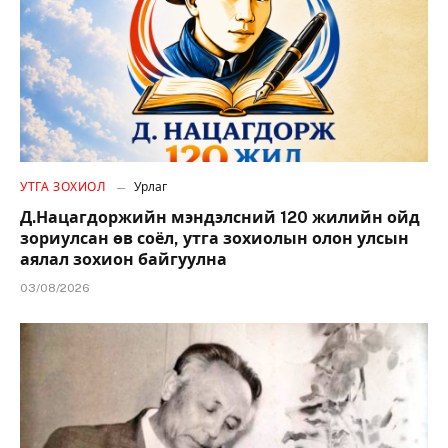
УТГА ЗОХИОЛ
Урлаг
Д.Нацагдоржийн мэндэлсний 120 жилийн ойд
зориулсан өв соёл, утга зохиолын олон улсын
аялал зохион байгуулна
03/08/2026