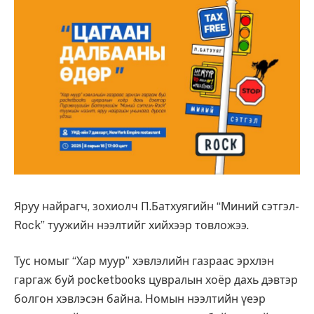
Яруу найрагч, зохиолч П.Батхуягийн “Миний сэтгэл-
Rock” туужийн нээлтийг хийхээр товложээ.
Тус номыг “Хар муур” хэвлэлийн газраас эрхлэн
гаргаж буй pocketbooks цувралын хоёр дахь дэвтэр
болгон хэвлэсэн байна. Номын нээлтийн үеэр