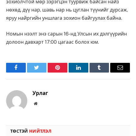
зохиолчтой мөр зэрэгцэн туурвиж байсан найз
нөхөд, дүү нар, шавь нар нь цуглан түүнийг дурсаж,
яруу найргийн уншлага зохион байгуулах байна.
Номын нээлт энэ сарын 16-нд Улсын их дэлгүүрийн
долоон давхарт 17:00 цагаас болох юм.
Facebook
Twitter
Pinterest
LinkedIn
Tumblr
Имэйл
Урлаг
Вэбсайт
ТӨСТЭЙ
НИЙТЛЭЛ