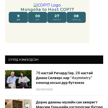
СҮҮЛД НЭМЭГДСЭН
76 настай Ричард Гир, 28 настай
Диана Силверс нар “Asymmetry”
кинонд хосын дүр бүтээжээ
08/08/2026
Дорно дахины музейн сан хөмрөгт
Максим Горькийн цуглуулгаас бүтээл