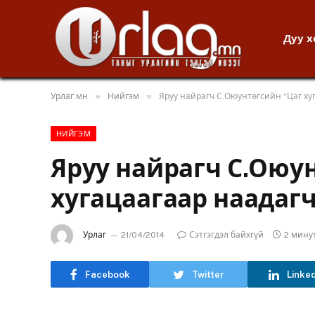
Дуу 
»
»
Урлаг.мн
Нийгэм
Яруу найрагч С.Оюунтөгсийн “Цаг ху
НИЙГЭМ
Яруу найрагч С.Оюу
хугацаагаар наадагч
Урлаг
21/04/2014
Сэтгэгдэл байхгүй
2 мину
Facebook
Twitter
Linke