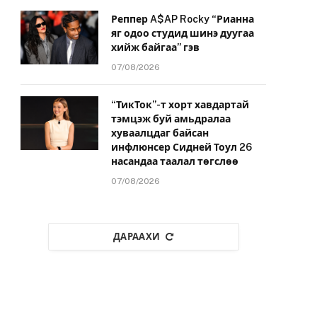
Реппер A$AP Rocky “Рианна
яг одоо студид шинэ дуугаа
хийж байгаа” гэв
07/08/2026
“ТикТок”-т хорт хавдартай
тэмцэж буй амьдралаа
хуваалцдаг байсан
инфлюнсер Сидней Тоул 26
насандаа таалал төгслөө
07/08/2026
ДАРААХИ