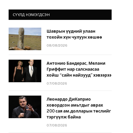
СҮҮЛД НЭМЭГДСЭН
Шаврын үүдний улаан
тохойн хүн чулуун хөшөө
08/08/2026
Антонио Бандерас, Мелани
Гриффит нар салснаасаа
хойш “сайн найзууд” хэвээрээ
07/08/2026
Леонардо ДиКаприо
ховордсон амьтдыг аврах
200 сая ам.долларын төслийг
тэргүүлж байна
07/08/2026