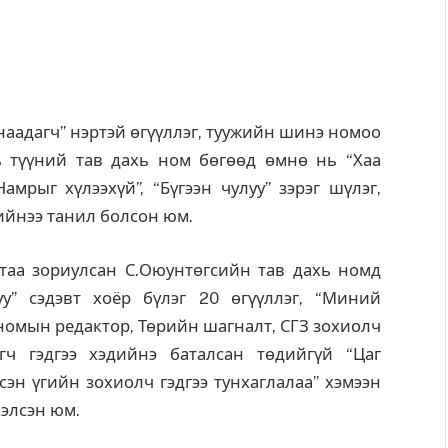
наадагч” нэртэй өгүүллэг, туужийн шинэ номоо
 түүний тав дахь ном бөгөөд өмнө нь “Хаа
Намрыг хүлээхүй”, “Бүгээн чулуу” зэрэг шүлэг,
ийнээ танил болсон юм.
втаа зориулсан С.Оюунтөгсийн тав дахь номд
луу” сэдэвт хоёр бүлэг 20 өгүүллэг, “Миний
с номын редактор, Төрийн шагналт, СГЗ зохиолч
гч гэдгээ хэдийнэ баталсан төдийгүй “Цаг
сэн үгийн зохиолч гэдгээ тунхаглалаа” хэмээн
хэлсэн юм.