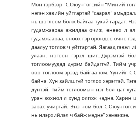
Мөн тэрбээр “С.Оюунтөгсийн “Миний тогл
нэгэн хэвийн уйтгартай “саарал” амьдрал
нь шоглоом болж байгаа тухай гардаг. Нэ
гудамжаараа ажилдаа очиж, өнөөх л эл
гудамжаараа, өнөөх гэр орондоо очно гэдэ
даалуу тоглов ч уйтгартай. Яагаад гэвэл
улаан, ногоон гэрэл шиг…Дүрэмтэй боло
тоглоомуудад дүрэм байдаггүй. Тийм уч
өөр тоглоом эрээд байгаа юм. Үүнийг С.
байна. Хүн зайлшгүй тоглох хэрэгтэй. Тэг
дүнтэй. Тийм тоглоомын нэг бол цаг хуг
уран зохиол л хүнд олгож чадна. Харин ц
зарах учиртай. Энэ ном бол С.Оюунтөгси
нь илэрхийлэл ч байж мэднэ” хэмээжээ.