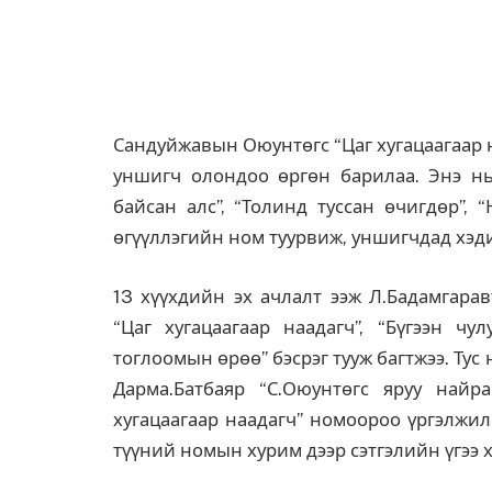
Сандуйжавын Оюунтөгс “Цаг хугацаагаар 
уншигч олондоо өргөн барилаа. Энэ нь
байсан алс”, “Толинд туссан өчигдөр”, “
өгүүллэгийн ном туурвиж, уншигчдад хэд
13 хүүхдийн эх ачлалт ээж Л.Бадамгара
“Цаг хугацаагаар наадагч”, “Бүгээн чу
тоглоомын өрөө” бэсрэг тууж багтжээ. Ту
Дарма.Батбаяр “С.Оюунтөгс яруу найра
хугацаагаар наадагч” номоороо үргэлжил
түүний номын хурим дээр сэтгэлийн үгээ 