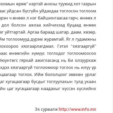
оомын өрөө” нэртэй анхны туужид хот газрын
аас уйдсан бүсгүйн уйдахдаа тоглосон тоглоом
эрэн ч өнөөх л нэг байшингаасаа гарч, өнөөх л
 дол болсон ажлаа хийчихээд буцаад өнөөх
г уйтгартай. Аргаа бараад шатар, даам, хөзөр,
 ийм тоглоомууд дүрэм журамтай. Яг л гудамжны
хоороо хязгаарлагдмал. Гэтэл “хязгааргүй”
раас өнөөгийн хүмүүс тоглодог тоглоомоосоо
Оюунтөгс гярхай ажигласанд нь би олзуурхаж
эхдээ хязгааргүй тоглоомоор тоглох нь илүү үр
ацаагаар тоглох. Ийм бололцоог зөвхөн урлаг
аг хугацаагаар бусдыг тоглуулахын тулд ухаан
йн цаг хугацаагаар наадахыг хүссэн хүслийнх
Эх сурвалж
http://www.info.mn