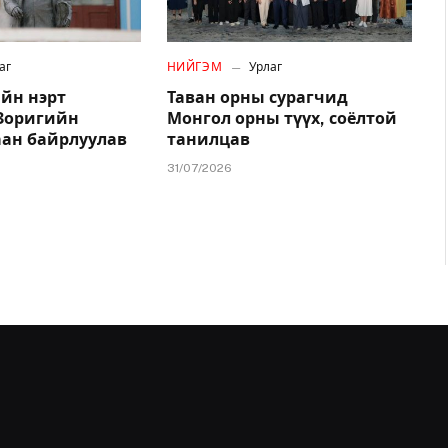
аг
НИЙГЭМ
Урлаг
йн нэрт
Таван орны сурагчид
.Зоригийн
Монгол орны түүх, соёлтой
аан байрлуулав
танилцав
31/07/2026