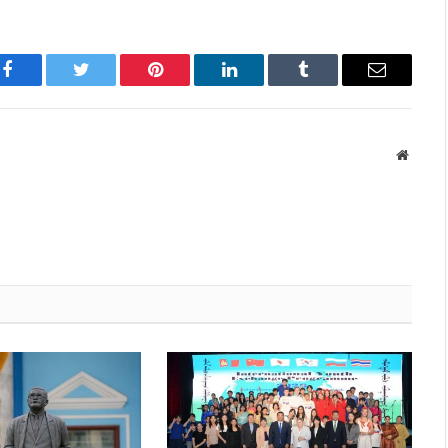
Facebook
Twitter
Pinterest
LinkedIn
Tumblr
Имэйл
Вэбса