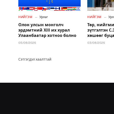
НИЙГЭМ
Урлаг
НИЙГЭМ
Урл
Олон улсын монголч
Төр, нийгми
эрдэмтний XIII их хурал
зүтгэлтэн С
Улаанбаатар хотноо болно
хөшөөг буц
05/08/2026
03/08/2026
Сэтгэгдэл хаалттай