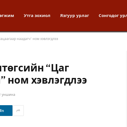
хөгжим
Утга зохиол
Язгуур урлаг
Сонгодог ур
гацаагаар наадагч” ном хэвлэгдлээ
нтөгсийн “Цаг
” ном хэвлэгдлээ
т уншина
dIn