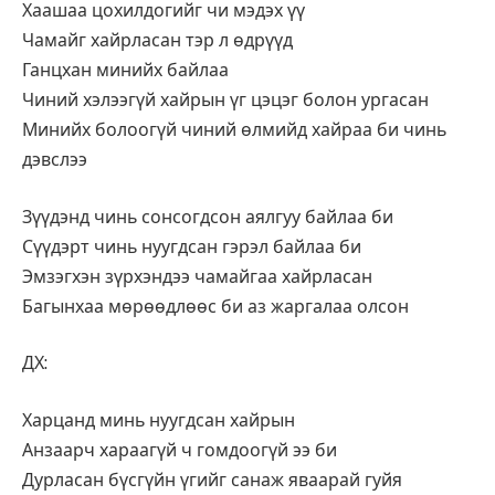
Хаашаа цохилдогийг чи мэдэх үү
Чамайг хайрласан тэр л өдрүүд
Ганцхан минийх байлаа
Чиний хэлээгүй хайрын үг цэцэг болон ургасан
Минийх болоогүй чиний өлмийд хайраа би чинь
дэвслээ
Зүүдэнд чинь сонсогдсон аялгуу байлаа би
Сүүдэрт чинь нуугдсан гэрэл байлаа би
Эмзэгхэн зүрхэндээ чамайгаа хайрласан
Багынхаа мөрөөдлөөс би аз жаргалаа олсон
ДХ:
Харцанд минь нуугдсан хайрын
Анзаарч хараагүй ч гомдоогүй ээ би
Дурласан бүсгүйн үгийг санаж яваарай гуйя