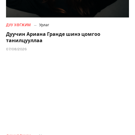
ДУУ ХӨГЖИМ
Урлаг
Дуучин Ариана Гранде шинэ цомгоо
танилцууллаа
07/08/2026