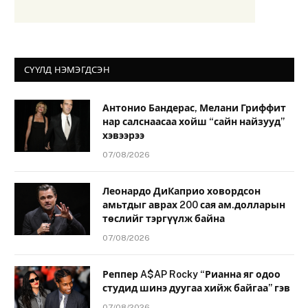
СҮҮЛД НЭМЭГДСЭН
Антонио Бандерас, Мелани Гриффит
нар салснаасаа хойш “сайн найзууд”
хэвээрээ
07/08/2026
Леонардо ДиКаприо ховордсон
амьтдыг аврах 200 сая ам.долларын
төслийг тэргүүлж байна
07/08/2026
Реппер A$AP Rocky “Рианна яг одоо
студид шинэ дуугаа хийж байгаа” гэв
07/08/2026