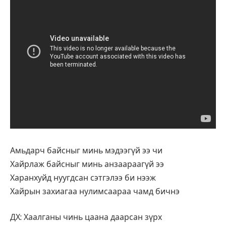
Амьдарч байсныг минь мэдээгүй ээ чи
Хайрлаж байсныг минь анзаараагүй ээ
Харанхуйд нуугдсан сэтгэлээ би нээж
Хайрын захиагаа нулимсаараа чамд бичнэ
ДХ: Хаалганы чинь цаана даарсан зүрх