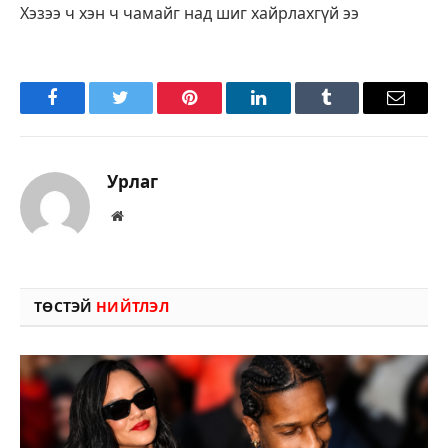
Хэзээ ч хэн ч чамайг над шиг хайрлахгүй ээ
Facebook
Twitter
Pinterest
LinkedIn
Tumblr
Имэйл
Урлаг
Вэбсайт
ТӨСТЭЙ
НИЙТЛЭЛ