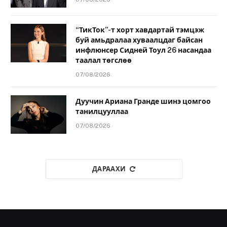
“ТикТок”-т хорт хавдартай тэмцэж
буй амьдралаа хуваалцдаг байсан
инфлюнсер Сидней Тоул 26 насандаа
таалал төгслөө
07/08/2026
Дуучин Ариана Гранде шинэ цомгоо
танилцууллаа
07/08/2026
ДАРААХИ