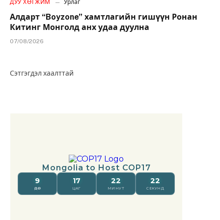
ДУУ ХӨГЖИМ
Урлаг
Алдарт “Boyzone” хамтлагийн гишүүн Ронан
Китинг Монголд анх удаа дуулна
07/08/2026
Сэтгэгдэл хаалттай