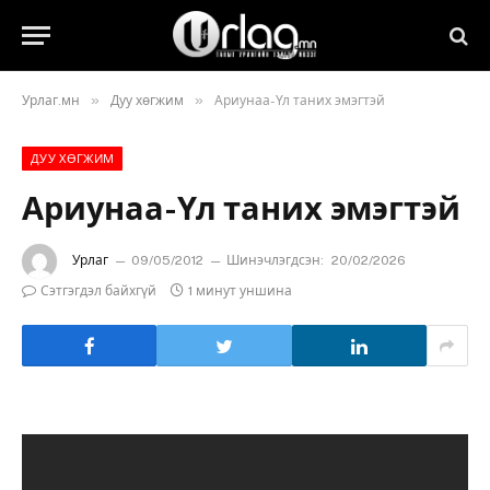
»
»
Урлаг.мн
Дуу хөгжим
Ариунаа-Үл таних эмэгтэй
ДУУ ХӨГЖИМ
Ариунаа-Үл таних эмэгтэй
Урлаг
09/05/2012
Шинэчлэгдсэн:
20/02/2026
Сэтгэгдэл байхгүй
1 минут уншина