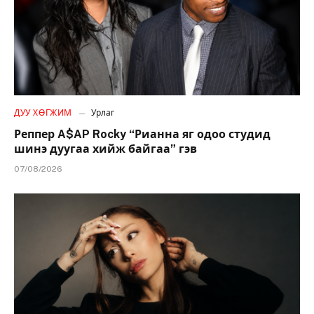
ДУУ ХӨГЖИМ
Урлаг
Реппер A$AP Rocky “Рианна яг одоо студид
шинэ дуугаа хийж байгаа” гэв
07/08/2026