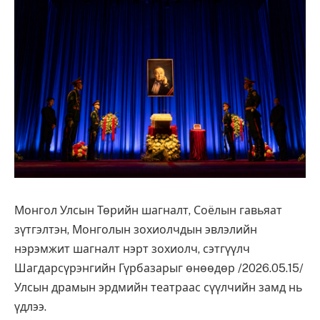
Монгол Улсын Төрийн шагналт, Соёлын гавьяат
зүтгэлтэн, Монголын зохиолчдын эвлэлийн
нэрэмжит шагналт нэрт зохиолч, сэтгүүлч
Шагдарсүрэнгийн Гүрбазарыг өнөөдөр /2026.05.15/
Улсын драмын эрдмийн театраас сүүлчийн замд нь
үдлээ.