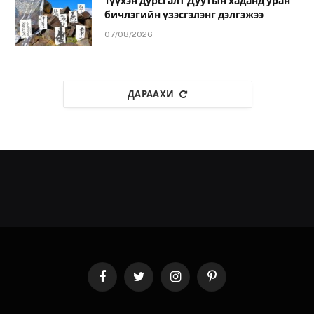
Түүхэн дурсгалт Дуутын хаданд уран
бичлэгийн үзэсгэлэнг дэлгэжээ
07/08/2026
ДАРААХИ
Facebook
Twitter
Instagram
Pinterest