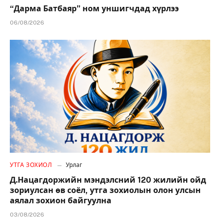
“Дарма Батбаяр” ном уншигчдад хүрлээ
06/08/2026
УТГА ЗОХИОЛ
Урлаг
Д.Нацагдоржийн мэндэлсний 120 жилийн ойд
зориулсан өв соёл, утга зохиолын олон улсын
аялал зохион байгуулна
03/08/2026