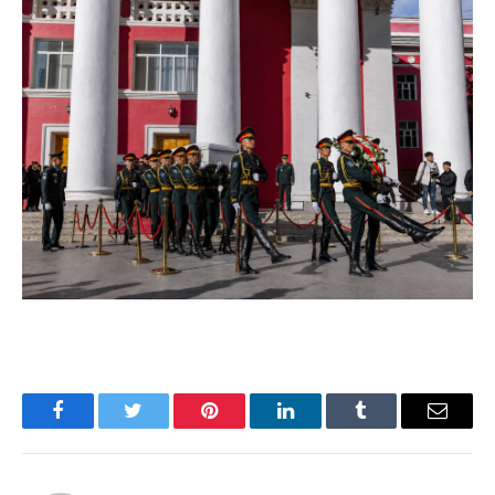
Facebook
Twitter
Pinterest
LinkedIn
Tumblr
Имэйл