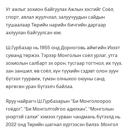
Уг ажлыг зохион байгуулах Ажлын хэсгийг Соёл,
спорт, аялал жуулчлал, залуучуудын сайдын
тушаалаар Төрийн нарийн бичгийн даргаар
ахлуулан байгуулсан юм.
Ш.Гүрбазар нь 1955 онд Дорноговь аймгийн Иххэт
суманд төржээ. Тэрээр Монголын соёл урлаг, утга
зохиолын салбарт эх орон, тусгаар тогтнол, их түүх,
зан заншил, өв соёл, хүн түүхийн сэдэвт олон зуун
бүтээл туурвиж, түмэн олныхоо оюуны санд
өргөсөн уран бүтээлч байлаа.
Яруу найрагч Ш.Гүрбазарын “Би Монголоороо
гоёдог”, “Би Монголтойгоо адилхан”, “Монголын
үнэртэй салхи” хэмээх гурван чандмань бүтээлд нь
2022 онд Төрийн шагнал хүртээсэн билээ. Монгол