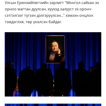
Улсын Ерөнхийлөгчийн зарлигт “Монгол сайхан эх
орноо магтан дуулсан, хүүхэд залууст эх оронч
сэтгэлгээг түгээн дэлгэрүүлсэн…” хэмээн онцлон
тэмдэглэж, төр үнэлсэн байдаг.