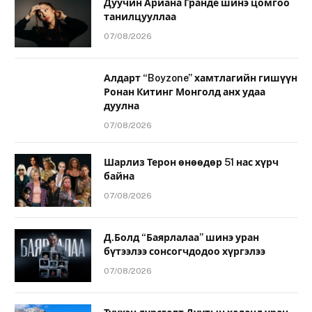
Дуучин Ариана Гранде шинэ цомгоо
танилцууллаа
07/08/2026
Алдарт “Boyzone” хамтлагийн гишүүн
Ронан Китинг Монголд анх удаа
дуулна
07/08/2026
Шарлиз Терон өнөөдөр 51 нас хүрч
байна
07/08/2026
Д.Болд “Баярлалаа” шинэ уран
бүтээлээ сонсогчдодоо хүргэлээ
07/08/2026