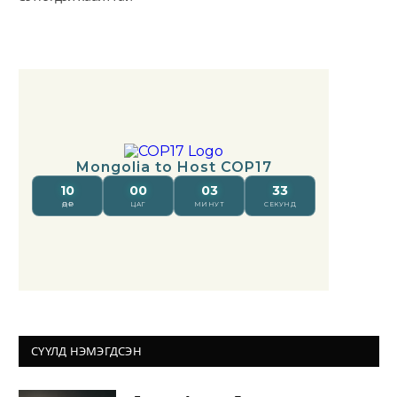
СҮҮЛД НЭМЭГДСЭН