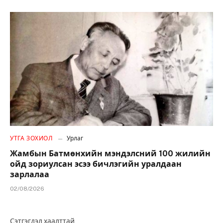
УТГА ЗОХИОЛ
Урлаг
Жамбын Батмөнхийн мэндэлсний 100 жилийн
ойд зориулсан эсээ бичлэгийн уралдаан
зарлалаа
02/08/2026
Сэтгэгдэл хаалттай