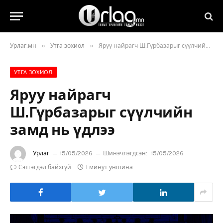
»
»
Урлаг.мн
Утга зохиол
Яруу найрагч Ш.Гүрбазарыг сүүлчийн замд нь үдлээ
УТГА ЗОХИОЛ
Яруу найрагч
Ш.Гүрбазарыг сүүлчийн
замд нь үдлээ
Урлаг
15/05/2026
Шинэчлэгдсэн:
15/05/2026
Сэтгэгдэл байхгүй
1 минут уншина