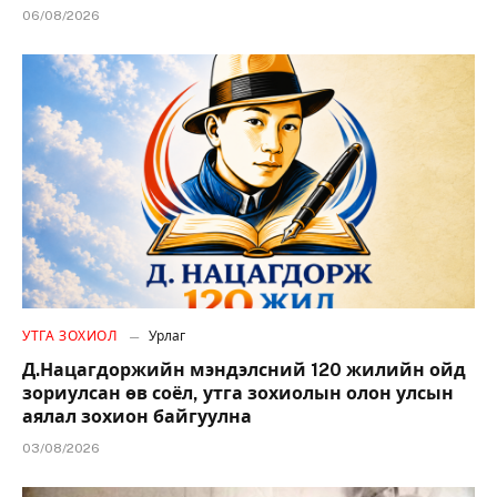
06/08/2026
УТГА ЗОХИОЛ
Урлаг
Д.Нацагдоржийн мэндэлсний 120 жилийн ойд
зориулсан өв соёл, утга зохиолын олон улсын
аялал зохион байгуулна
03/08/2026