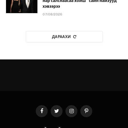
нар салснаасаа хойш “сайн найзууд”
хэвээрээ
07/08/2026
ДАРААХИ
Facebook
Twitter
Instagram
Pinterest