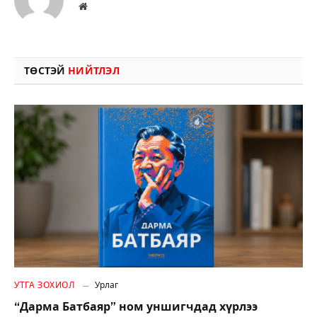
Вэбсайт
ТӨСТЭЙ
НИЙТЛЭЛ
УТГА ЗОХИОЛ
Урлаг
“Дарма Батбаяр” ном уншигчдад хүрлээ