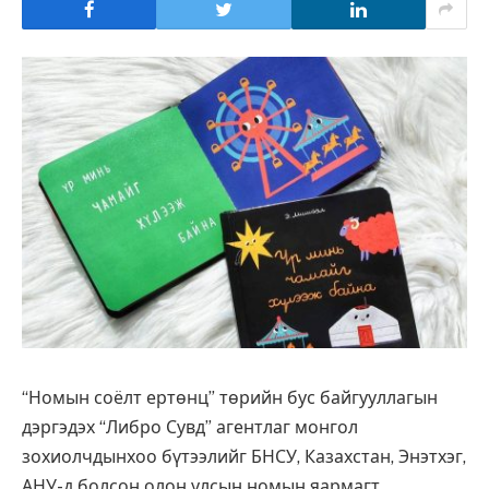
“Номын соёлт ертөнц” төрийн бус байгууллагын
дэргэдэх “Либро Сувд” агентлаг монгол
зохиолчдынхоо бүтээлийг БНСУ, Казахстан, Энэтхэг,
АНУ-д болсон олон улсын номын яармагт