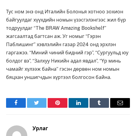
Тус ном энэ онд Италийн Болонья хотноо зохион
байгуулдаг хүүхдийн номын үзэсгэлэнгээс жил бүр
тодруулдаг “The BRAW Amazing Bookshelf”
жагсаалтад багтсан аж. Уг номыг “Гэрэн
Паблишинг” хэвлэлийн газар 2024 онд эрхлэн
гаргажээ. “Миний чиний бидний гэр”, “Сургуульд юу
болдог вэ”, “Залхуу Никийн адал явдал”, “Үр минь
чамайг хүлээж байна” гэсэн дөрвөн ном номын
бяцхан уншигчдын хүртээл болгосон байна.
Facebook
Twitter
Pinterest
LinkedIn
Tumblr
Имэйл
Урлаг