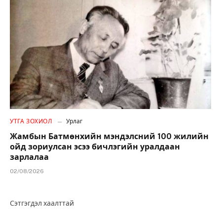
УТГА ЗОХИОЛ
Урлаг
Жамбын Батмөнхийн мэндэлсний 100 жилийн
ойд зориулсан эсээ бичлэгийн уралдаан
зарлалаа
02/08/2026
Сэтгэгдэл хаалттай