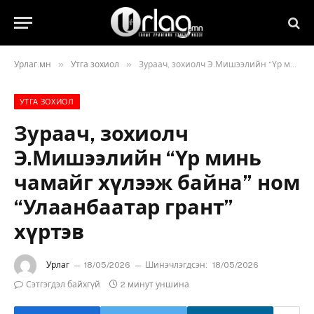
»
»
Урлаг.мн
Утга зохиол
Зураач, зохиолч Э.Мишээлийн “Үр минь чамайг хүлээж байна” ном “Улаанбаатар грант” хүртэв
УТГА ЗОХИОЛ
Зураач, зохиолч
Э.Мишээлийн “Үр минь
чамайг хүлээж байна” ном
“Улаанбаатар грант”
хүртэв
Урлаг
18/05/2026
Шинэчлэгдсэн:
18/05/2026
Сэтгэгдэл байхгүй
2 минут уншина