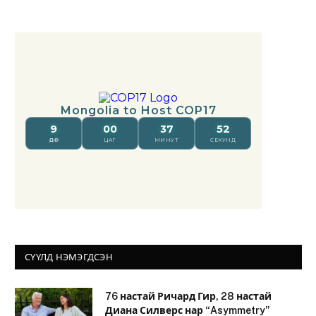
СҮҮЛД НЭМЭГДСЭН
76 настай Ричард Гир, 28 настай
Диана Силверс нар “Asymmetry”