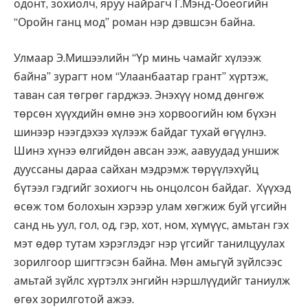
одонт, зохиолч, яруу найрагч Г.Мэнд-Ооёогийн
“Оройн ганц мод” роман нэр дэвшсэн байна.
Улмаар Э.Мишээлийн “Үр минь чамайг хүлээж
байна” зурагт ном “Улаанбаатар грант” хүртэж,
таван сая төгрөг гарджээ. Энэхүү номд дөнгөж
төрсөн хүүхдийн өмнө энэ хорвоогийн юм бүхэн
шинээр нээгдэхээ хүлээж байдаг тухай өгүүлнэ.
Шинэ хүнээ өлгийдөн авсан ээж, аавуудад уншиж
дууссаны дараа сайхан мэдрэмж төрүүлэхүйц
бүтээл гэдгийг зохиогч нь онцолсон байдаг. Хүүхэд
өсөж том болохын хэрээр улам хөгжиж буй үгсийн
санд нь уул, гол, од, гэр, хот, ном, хүмүүс, амьтан гэх
мэт өдөр тутам хэрэглэдэг нэр үгсийг танилцуулах
зорилгоор шигтгэсэн байна. Мөн амьгүй зүйлсээс
амьтай зүйлс хүртэлх энгийн нэршлүүдийг таниулж
өгөх зорилготой ажээ.