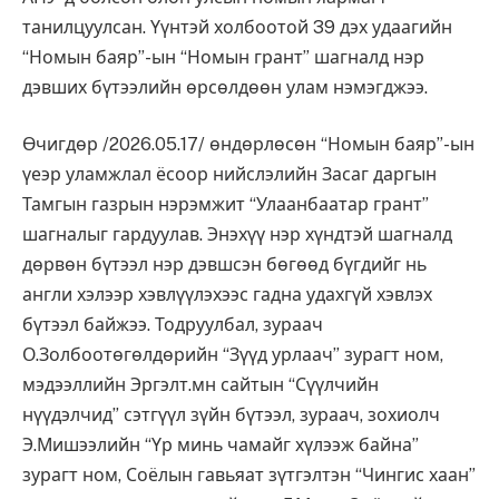
танилцуулсан. Үүнтэй холбоотой 39 дэх удаагийн
“Номын баяр”-ын “Номын грант” шагналд нэр
дэвших бүтээлийн өрсөлдөөн улам нэмэгджээ.
Өчигдөр /2026.05.17/ өндөрлөсөн “Номын баяр”-ын
үеэр уламжлал ёсоор нийслэлийн Засаг даргын
Тамгын газрын нэрэмжит “Улаанбаатар грант”
шагналыг гардуулав. Энэхүү нэр хүндтэй шагналд
дөрвөн бүтээл нэр дэвшсэн бөгөөд бүгдийг нь
англи хэлээр хэвлүүлэхээс гадна удахгүй хэвлэх
бүтээл байжээ. Тодруулбал, зураач
О.Золбоотөгөлдөрийн “Зүүд урлаач” зурагт ном,
мэдээллийн Эргэлт.мн сайтын “Сүүлчийн
нүүдэлчид” сэтгүүл зүйн бүтээл, зураач, зохиолч
Э.Мишээлийн “Үр минь чамайг хүлээж байна”
зурагт ном, Соёлын гавьяат зүтгэлтэн “Чингис хаан”