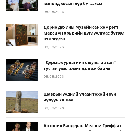
кинонд хосын дүр бүтээжээ
08/08/2026
Дорно дахины музейн сан хөмрөгт
Максим Горькийн цуглуулгаас бүтээл
нэмэгдсэн
08/08/2026
“Дүрслэх урлагийн оюуны өв сан”
тусгай үзэсгэлэнг дэлгэж байна
08/08/2026
Шаврын үүдний улаан тохойн хүн
чулуун хөшөө
08/08/2026
Антонио Бандерас, Мелани Гриффит