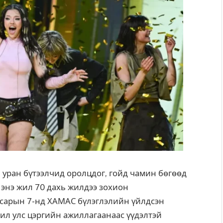
уран бүтээлчид оролцдог, гойд чамин бөгөөд
 энэ жил 70 дахь жилдээ зохион
р сарын 7-нд ХАМАС бүлэглэлийн үйлдсэн
ил улс цэргийн ажиллагаанаас үүдэлтэй