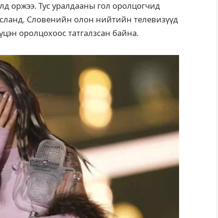
лд оржээ. Тус уралдааны гол оролцогчид
Исланд, Словенийн олон нийтийн телевизүүд
үцэн оролцохоос татгалзсан байна.