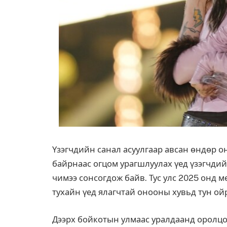
Үзэгчдийн санал асуулгаар авсан өндөр 
байрнаас огцом урагшлуулах үед үзэгчдий
чимээ сонсогдож байв. Тус улс 2025 онд 
тухайн үед ялагчтай онооны хувьд тун ой
Дээрх бойкотын улмаас уралдаанд оролцо