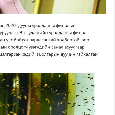
sion 2026” дууны уралдааны
финалын
 түрүүллээ. Энэ удаагийн уралдааны финал
ван улс бойкот зарласантай холбоотойгоор
ын оролцогч үзэгчдийн санал асуулгаар
 шалгарсан хэдий ч Болгарын дуучин гайхалтай