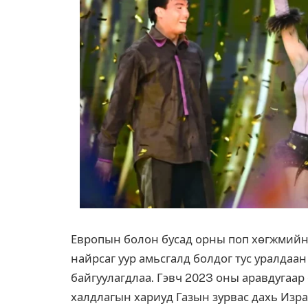
Европын болон бусад орны поп хөгжмийн 
найрсаг уур амьсгалд болдог тус уралдаан
байгуулагдлаа. Гэвч 2023 оны аравдугаа
халдлагын хариуд Газын зурвас дахь Изра