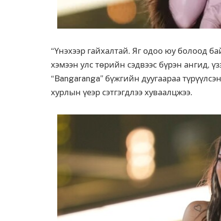
“Үнэхээр гайхалтай. Яг одоо юу болоод ба
хэмээн улс төрийн сэдвээс бүрэн ангид, ү
“Bangaranga” бүжгийн дуугаараа түрүүлсэ
хурлын үеэр сэтгэгдлээ хуваалцжээ.