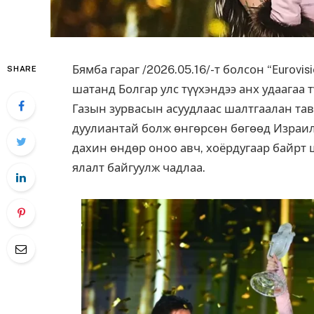
Бямба гараг /2026.05.16/-т болсон “Еurovi
SHARE
шатанд Болгар улс түүхэндээ анх удаагаа
Газын зурвасын асуудлаас шалтгаалан та
дуулиантай болж өнгөрсөн бөгөөд Израил
дахин өндөр оноо авч, хоёрдугаар байрт
ялалт байгуулж чад
лаа
.