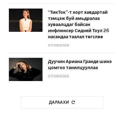
“ТикТок”-т хорт хавдартай
тэмцэж буй амьдралаа
хуваалцдаг байсан
инфлюнсер Сидней Тоул 26
насандаа таалал төгслөө
07/08/2026
Дуучин Ариана Гранде шинэ
цомгоо танилцууллаа
07/08/2026
ДАРААХИ