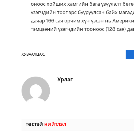
оноос хойших хамгийн бага үзүүлэлт бөг
үзэгчдийн тоог эрс бууруулсан байх маг
даяар 166 сая орчим хүн үзсэн нь Америки
тэмцээний үзэгчдийн тооноос (128 сая) да
ХУВААЛЦАХ.
Урлаг
ТӨСТЭЙ
НИЙТЛЭЛ