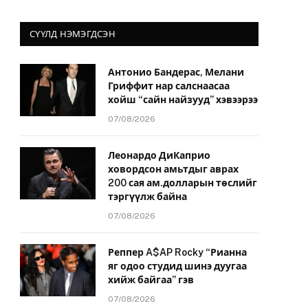
СҮҮЛД НЭМЭГДСЭН
Антонио Бандерас, Мелани
Гриффит нар салснаасаа
хойш “сайн найзууд” хэвээрээ
07/08/2026
Леонардо ДиКаприо
ховордсон амьтдыг аврах
200 сая ам.долларын төслийг
тэргүүлж байна
07/08/2026
Реппер A$AP Rocky “Рианна
яг одоо студид шинэ дуугаа
хийж байгаа” гэв
07/08/2026