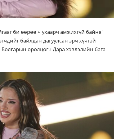
йгааг би өөрөө ч ухаарч амжихгүй байна”
зэгчдийг байлдан дагуулсан эрч хүчтэй
н Болгарын оролцогч Дара хэвлэлийн бага