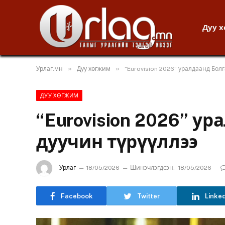
Дуу 
»
»
Урлаг.мн
Дуу хөгжим
“Eurovision 2026” уралдаанд Бол
ДУУ ХӨГЖИМ
“Eurovision 2026” у
дуучин түрүүллээ
Урлаг
18/05/2026
Шинэчлэгдсэн:
18/05/2026
Facebook
Twitter
Linke