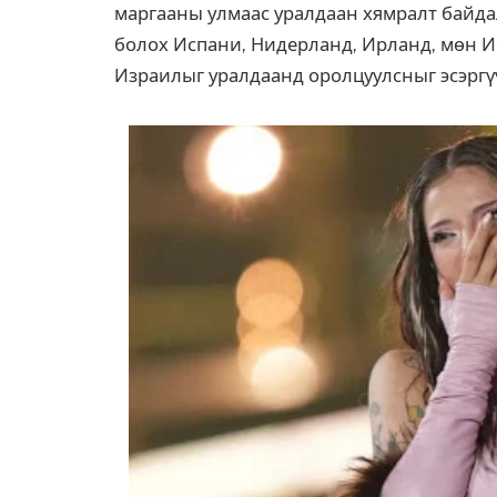
маргааны улмаас уралдаан хямралт байда
болох Испани, Нидерланд, Ирланд, мөн 
Израилыг уралдаанд оролцуулсныг эсэргү