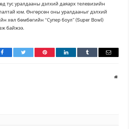
өөд тус уралдааны дэлхий даяарх телевизийн
адлалтай юм. Өнгөрсөн оны уралдааныг дэлхий
йн хөл бөмбөгийн “Супер боул” (Super Bowl)
вж байжээ.
Facebook
Twitter
Pinterest
LinkedIn
Tumblr
Имэйл
Вэбса