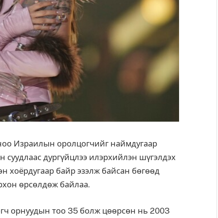
оноо Израилын оролцогчийг наймдугаар
н суудлаас дургүйцлээ илэрхийлэн шүгэлдэх
мөн хоёрдугаар байр эзэлж байсан бөгөөд
рхон өрсөлдөж байлаа.
гч орнуудын тоо 35 болж цөөрсөн нь 2003