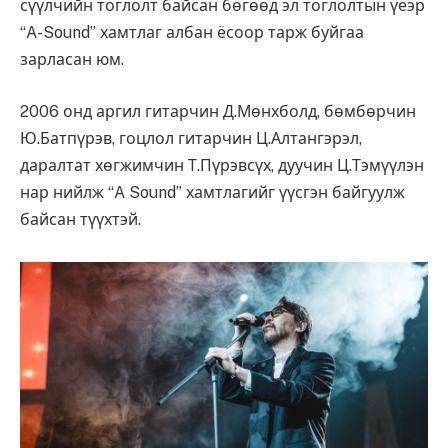
сүүлчийн тоглолт байсан бөгөөд эл тоглолтын үеэр
“A-Sound” хамтлаг албан ёсоор тарж буйгаа
зарласан юм.
2006 онд аргил гитарчин Д.Мөнхболд, бөмбөрчин
Ю.Батпүрэв, гоцлол гитарчин Ц.Алтангэрэл,
даралтат хөгжимчин Т.Пүрэвсүх, дуучин Ц.Тэмүүлэн
нар нийлж “A Sound” хамтлагийг үүсгэн байгуулж
байсан түүхтэй.