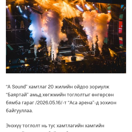
“A Sound” хамтлаг 20 жилийн ойдоо зориулж
“Баяртай” амьд хөгжмийн тоглолтыг өнгөрсөн
бямба гараг /2026.05.16/-т “Аса арена”-д зохион
байгууллаа.
Энэхүү тоглолт нь тус хамтлагийн хамгийн