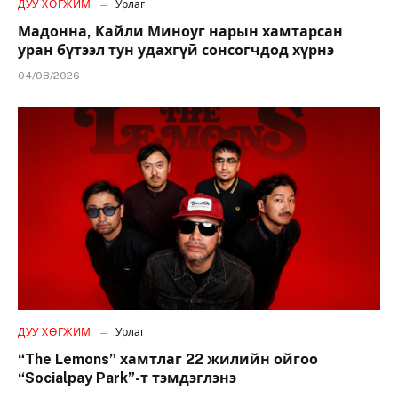
ДУУ ХӨГЖИМ
Урлаг
Мадонна, Кайли Миноуг нарын хамтарсан
уран бүтээл тун удахгүй сонсогчдод хүрнэ
04/08/2026
ДУУ ХӨГЖИМ
Урлаг
“The Lemons” хамтлаг 22 жилийн ойгоо
“Socialpay Park”-т тэмдэглэнэ