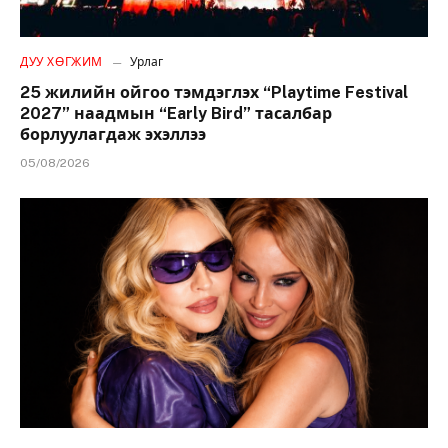
ДУУ ХӨГЖИМ
Урлаг
25 жилийн ойгоо тэмдэглэх “Playtime Festival
2027” наадмын “Early Bird” тасалбар
борлуулагдаж эхэллээ
05/08/2026