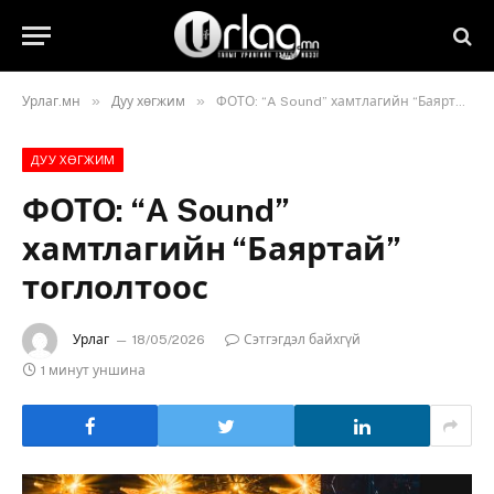
»
»
Урлаг.мн
Дуу хөгжим
ФОТО: “A Sound” хамтлагийн “Баяртай” тоглолтоос
ДУУ ХӨГЖИМ
ФОТО: “A Sound”
хамтлагийн “Баяртай”
тоглолтоос
Урлаг
18/05/2026
Сэтгэгдэл байхгүй
1 минут уншина