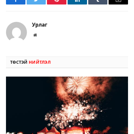
Facebook
Twitter
Pinterest
LinkedIn
Tumblr
Имэйл
Урлаг
Вэбсайт
ТӨСТЭЙ
НИЙТЛЭЛ