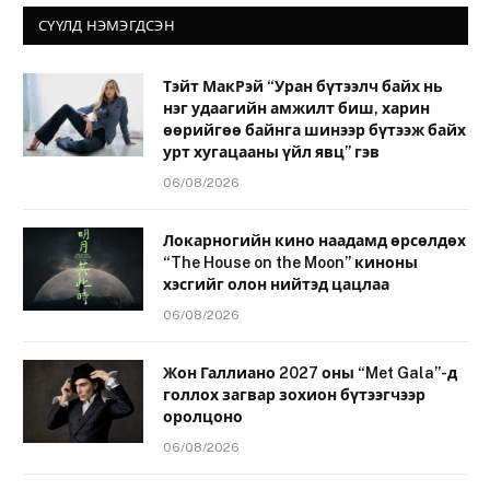
СҮҮЛД НЭМЭГДСЭН
Тэйт МакРэй “Уран бүтээлч байх нь
нэг удаагийн амжилт биш, харин
өөрийгөө байнга шинээр бүтээж байх
урт хугацааны үйл явц” гэв
06/08/2026
Локарногийн кино наадамд өрсөлдөх
“The House on the Moon” киноны
хэсгийг олон нийтэд цацлаа
06/08/2026
Жон Галлиано 2027 оны “Met Gala”-д
голлох загвар зохион бүтээгчээр
оролцоно
06/08/2026