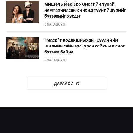
Мишель Йео Ёко Оногийн тухай
намтарчилсан кинонд түүний дүрийг
бүтээхийг хүсдэг
06/08/2026
“Маск” продакшныхан “Сүүлчийн
шилийн сайн эрс” уран сайхны киног
бүтээж байна
06/08/2026
ДАРААХИ