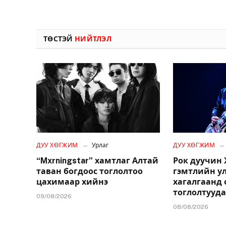
ТӨСТЭЙ
НИЙТЛЭЛ
ДУУ ХӨГЖИМ
Урлаг
ДУУ ХӨГЖИМ
“Mxrningstar” хамтлаг Алтай
Рок дуучин
таван богдоос тоглолтоо
гэмтлийн у
цахимаар хийнэ
хагалгаанд 
тоглолтууд
09/08/2026
08/08/2026