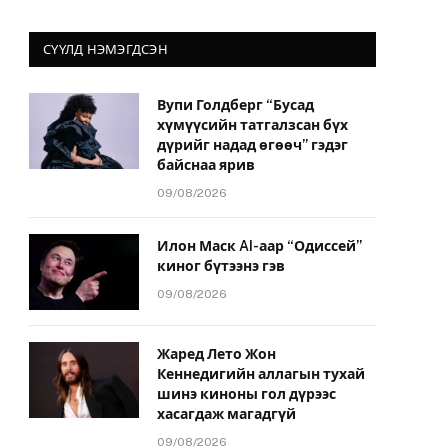
СҮҮЛД НЭМЭГДСЭН
Вупи Голдберг “Бусад
хүмүүсийн татгалзсан бүх
дүрийг надад өгөөч” гэдэг
байснаа ярив
09/08/2026
Илон Маск AI-аар “Одиссей”
киног бүтээнэ гэв
09/08/2026
Жаред Лето Жон
Кеннедигийн аллагын тухай
шинэ киноны гол дүрээс
хасагдаж магадгүй
09/08/2026