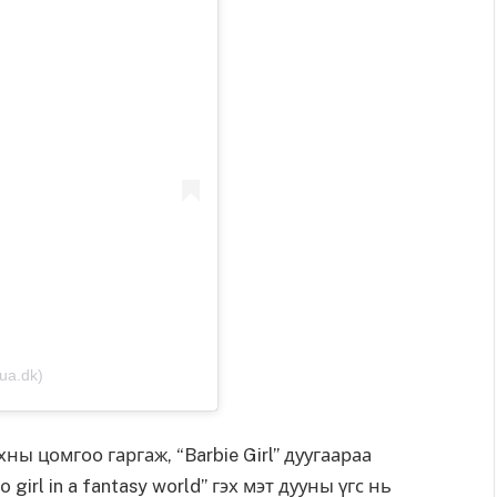
ua.dk)
ны цомгоо гаргаж, “Barbie Girl” дуугаараа
girl in a fantasy world” гэх мэт дууны үгс нь