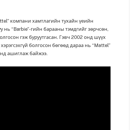
ttel” компани хамтлагийн тухайн үеийн
у нь “Barbie”-гийн барааны тэмдгийг зөрчсөн,
олгосон гэж буруутгасан. Гэвч 2002 онд шүүх
н хэрэгсэхгүй болгосон бөгөөд дараа нь “Mattel”
аанд ашиглаж байжээ.