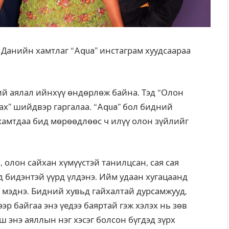
ан Данийн хамтлаг “Aqua” инстаграм хуудсаараа
й аялал ийнхүү өндөрлөж байна. Тэд “Олон
ах” шийдвэр гаргалаа. “Aqua” бол бидний
хамтдаа бид мөрөөдлөөс ч илүү олон зүйлийг
 олон сайхан хүмүүстэй танилцсан, сая сая
д бидэнтэй үүрд үлдэнэ. Ийм удаан хугацаанд
с мэднэ. Бидний хувьд гайхалтай дурсамжууд,
р байгаа энэ үедээ баяртай гэж хэлэх нь зөв
 энэ аяллын нэг хэсэг болсон бүгдэд зүрх