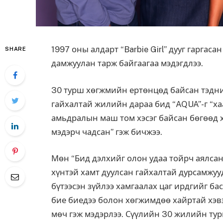
1997 оны алдарт “Barbie Girl” дууг гаргас
SHARE
дамжуулан тарж байгаагаа мэдэгдлээ.
30 турш хөгжмийн ертөнцөд байсан тэдни
гайхалтай жилийн дараа бид “AQUA”-г “ха
амьдралын маш том хэсэг байсан бөгөөд 
мэдэрч чадсан” гэж бичжээ.
Мөн “Бид дэлхийг олон удаа тойрч аялсан,
хүнтэй хамт дуулсан гайхалтай дурсамжуу
бүтээсэн зүйлээ хамгаалах цаг ирдгийг ба
бие биедээ болон хөгжимдөө хайртай хэвээ
мөч гэж мэдэрлээ. Сүүлийн 30 жилийн турш