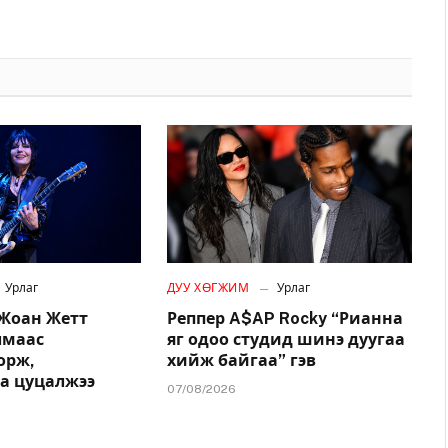
Урлаг
ДУУ ХӨГЖИМ
Урлаг
 Жоан Жетт
Реппер A$AP Rocky “Рианна
лмаас
яг одоо студид шинэ дуугаа
орж,
хийж байгаа” гэв
аа цуцалжээ
07/08/2026