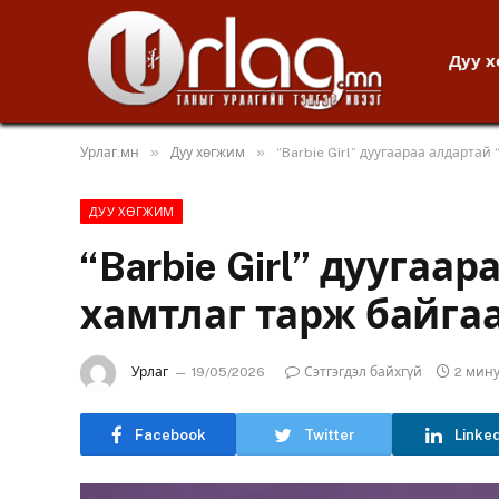
Дуу 
»
»
Урлаг.мн
Дуу хөгжим
“Barbie Girl” дуугаараа алдартай
ДУУ ХӨГЖИМ
“Barbie Girl” дуугаа
хамтлаг тарж байга
Урлаг
19/05/2026
Сэтгэгдэл байхгүй
2 мин
Facebook
Twitter
Linke