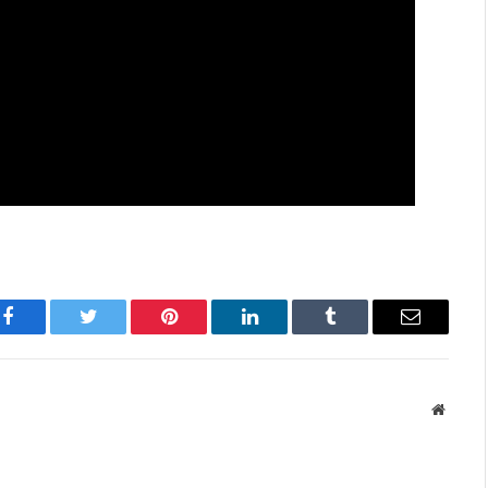
Facebook
Twitter
Pinterest
LinkedIn
Tumblr
Имэйл
Вэбса