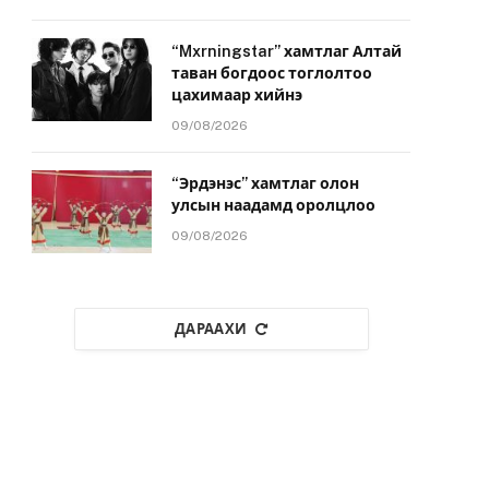
“Mxrningstar” хамтлаг Алтай
таван богдоос тоглолтоо
цахимаар хийнэ
09/08/2026
“Эрдэнэс” хамтлаг олон
улсын наадамд оролцлоо
09/08/2026
ДАРААХИ