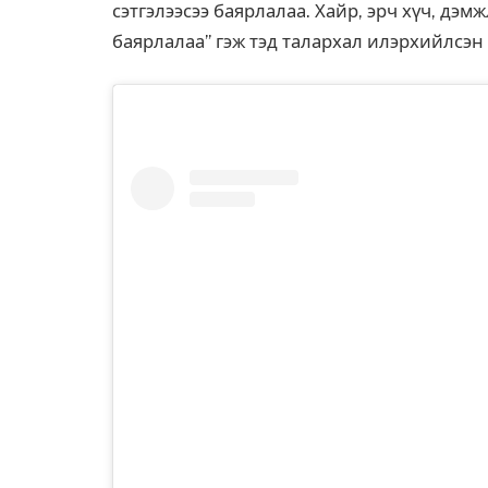
сэтгэлээсээ баярлалаа. Хайр, эрч хүч, дэ
баярлалаа” гэж тэд талархал илэрхийлсэн