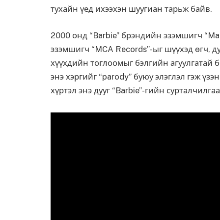
тухайн үед ихээхэн шуугиан тарьж байв.
2000 онд “Barbie” брэндийн эзэмшигч “Ma
эзэмшигч “MCA Records”-ыг шүүхэд өгч, ду
хүүхдийн тоглоомыг бэлгийн агуулгатай б
энэ хэргийг “parody” буюу элэглэл гэж үзэ
хүртэл энэ дууг “Barbie”-гийн сурталчилг