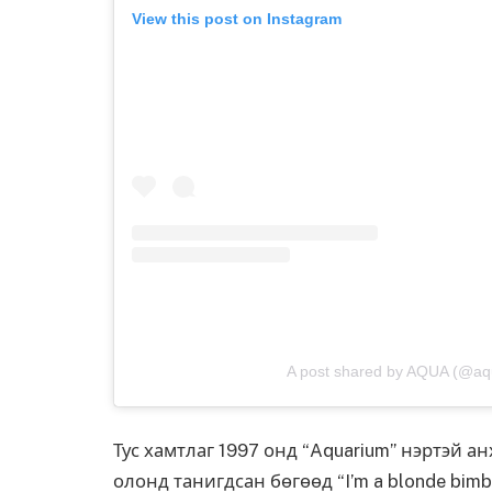
View this post on Instagram
A post shared by AQUA (@aq
Тус хамтлаг 1997 онд “Aquarium” нэртэй анх
олонд танигдсан бөгөөд “I’m a blonde bimbo 