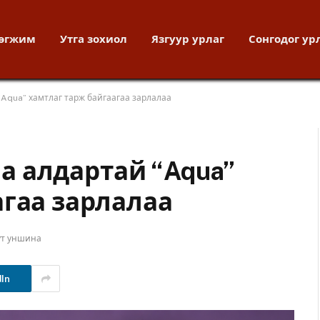
хөгжим
Утга зохиол
Язгуур урлаг
Сонгодог ур
 “Aqua” хамтлаг тарж байгаагаа зарлалаа
раа алдартай “Aqua”
агаа зарлалаа
ут уншина
dIn