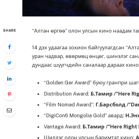
“Алтан өргөө” олон улсын кино наадам та
SHARE
14 дэх удаагаа зохион байгуулагдсан “Ал
уран чадвар, өвөрмөц өнцөг, шинэлэг сан
дундаас шүүгчдийн саналаар дараах кино
“Golden Ger Award” буюу гранпри шаг
Distribution Award:
Б.Тамир /”Here Ri
“Film Nomad Award”:
Г.Барсболд /”Da
“DigiCon6 Mongolia Gold” авард:
Н.Эн
Vantage Award:
Б.Тамир /”Here Right
Шилдэг олон улсын баримтат кино:
A