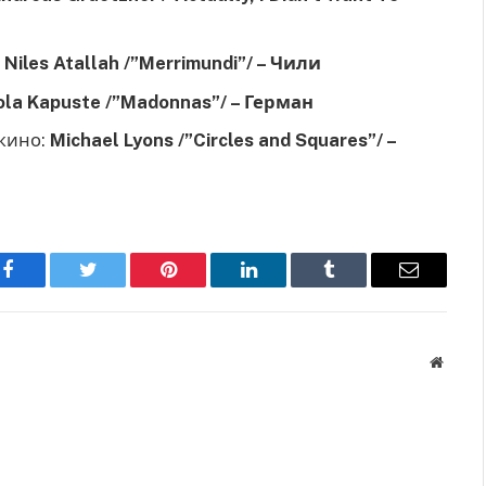
:
Niles Atallah /”Merrimundi”/ – Чили
ola Kapuste /”Madonnas”/ – Герман
кино:
Michael Lyons /”Circles and Squares”/ –
Facebook
Twitter
Pinterest
LinkedIn
Tumblr
Имэйл
Вэбса