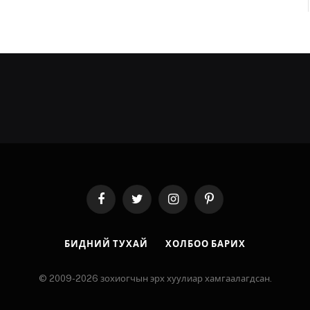
Facebook
Twitter
Instagram
Pinterest
БИДНИЙ ТУХАЙ
ХОЛБОО БАРИХ
© 2009-2026 зохиогчын эрх хуулиар хамгаалагдсан.