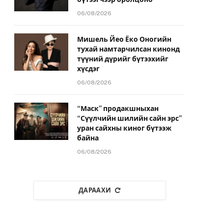
06/08/2026
Мишель Йео Ёко Оногийн
тухай намтарчилсан кинонд
түүний дүрийг бүтээхийг
хүсдэг
06/08/2026
“Маск” продакшныхан
“Сүүлчийн шилийн сайн эрс”
уран сайхны киног бүтээж
байна
06/08/2026
ДАРААХИ