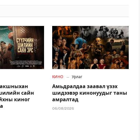
КИНО
Урлаг
дакшныхан
Амьдралдаа заавал үзэх
шилийн сайн
шидээвэр кинонуудыг таны
айхны киног
амралтад
на
06/08/2026