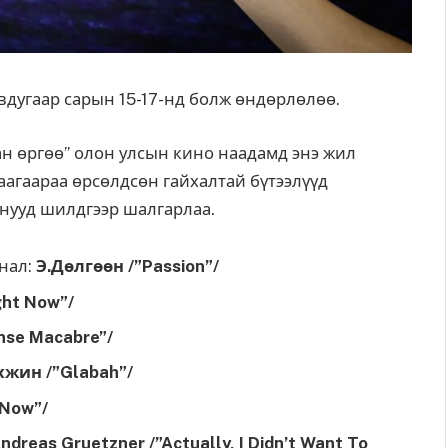
вдугаар сарын 15-17-нд болж өндөрлөлөө.
тан өргөө” олон улсын кино наадамд энэ жил
аагаараа өрсөлдсөн гайхалтай бүтээлүүд
нууд шилдгээр шалгарлаа.
нал:
Э.Дөлгөөн /”Passion”/
ght Now”/
nse Macabre”/
хжин /”Glabah”/
 Now”/
ndreas Gruetzner /”Actually, I Didn’t Want To