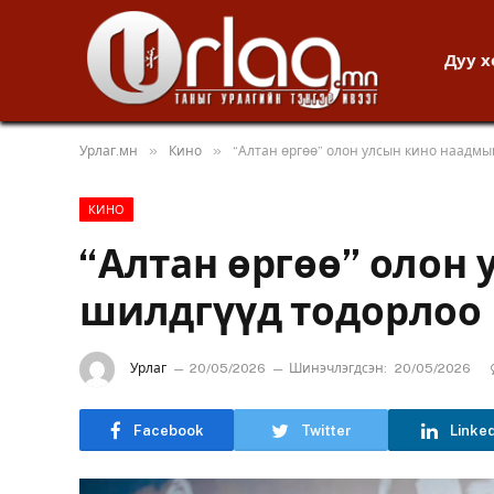
Дуу 
»
»
Урлаг.мн
Кино
“Алтан өргөө” олон улсын кино наадмы
КИНО
“Алтан өргөө” олон
шилдгүүд тодорлоо
Урлаг
20/05/2026
Шинэчлэгдсэн:
20/05/2026
Facebook
Twitter
Linke