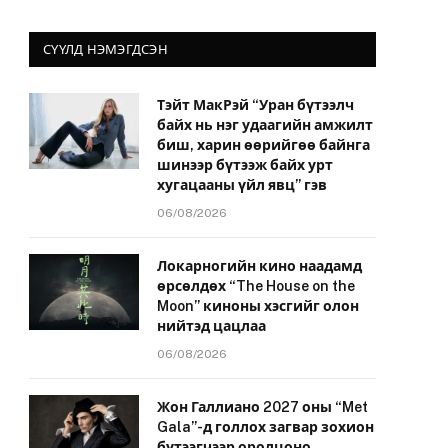
СҮҮЛД НЭМЭГДСЭН
Тэйт МакРэй “Уран бүтээлч
байх нь нэг удаагийн амжилт
биш, харин өөрийгөө байнга
шинээр бүтээж байх урт
хугацааны үйл явц” гэв
06/08/2026
Локарногийн кино наадамд
өрсөлдөх “The House on the
Moon” киноны хэсгийг олон
нийтэд цацлаа
06/08/2026
Жон Галлиано 2027 оны “Met
Gala”-д голлох загвар зохион
бүтээгчээр оролцоно