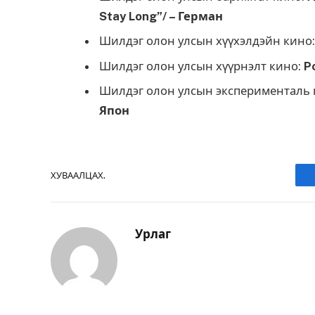
Stay Long”/ – Герман
Шилдэг олон улсын хүүхэлдэйн кино
Шилдэг олон улсын хүүрнэлт кино:
P
Шилдэг олон улсын эксперименталь 
Япон
ХУВААЛЦАХ.
Урлаг