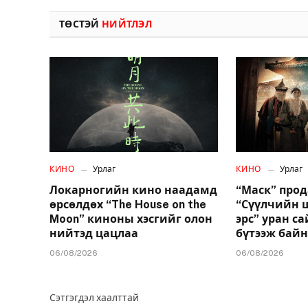
ТӨСТЭЙ
НИЙТЛЭЛ
КИНО
Урлаг
КИНО
Урлаг
Локарногийн кино наадамд
“Маск” про
өрсөлдөх “The House on the
“Сүүлчийн 
Moon” киноны хэсгийг олон
эрс” уран с
нийтэд цацлаа
бүтээж бай
06/08/2026
06/08/2026
Сэтгэгдэл хаалттай