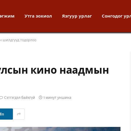
хөгжим
Утга зохиол
Язгуур урлаг
Сонгодог ур
н шилдгүүд тодорлоо
 улсын кино наадмын
Сэтгэгдэл байхгүй
1 минут уншина
dIn