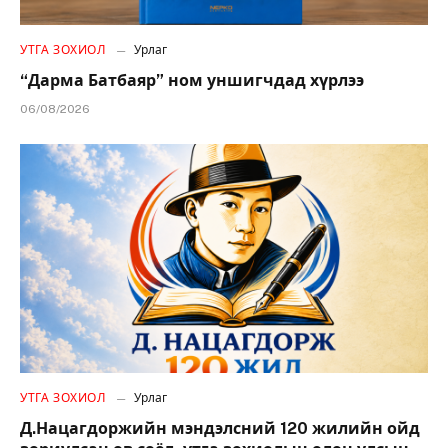
УТГА ЗОХИОЛ
Урлаг
“Дарма Батбаяр” ном уншигчдад хүрлээ
06/08/2026
УТГА ЗОХИОЛ
Урлаг
Д.Нацагдоржийн мэндэлсний 120 жилийн ойд