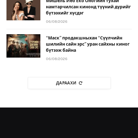
Мишель Йео Ёко Оногийн тухай
намтарчилсан кинонд түүний дүрийг
бүтээхийг хүсдэг
06/08/2026
“Маск” продакшныхан “Сүүлчийн
шилийн сайн эрс” уран сайхны киног
бүтээж байна
06/08/2026
ДАРААХИ