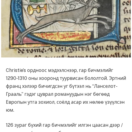
Christie’s ордноос мэдээлснээр, гар бичмэлийг
1290-1310 оны хооронд туурвисан бололтой. Эртний
франц хэлээр бичигдсэн уг бүтээл нь “Ланселот-
Грааль” гэдэг цуврал романуудын нэг бөгөөд
Европын утга зохиол, соёлд асар их нөлөө үзүүлсэн
юм.
126 зураг бүхий гар бичмэлийг илгэн цаасан дээр /