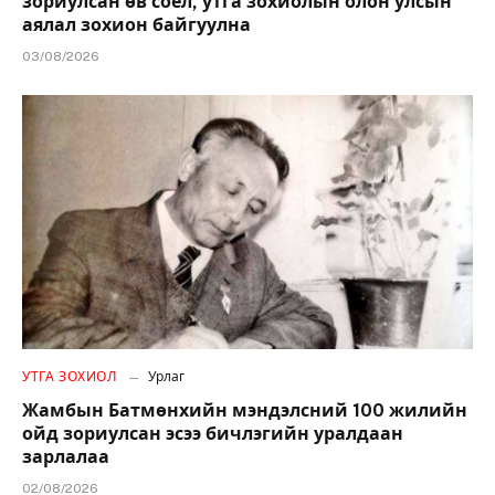
зориулсан өв соёл, утга зохиолын олон улсын
аялал зохион байгуулна
03/08/2026
УТГА ЗОХИОЛ
Урлаг
Жамбын Батмөнхийн мэндэлсний 100 жилийн
ойд зориулсан эсээ бичлэгийн уралдаан
зарлалаа
02/08/2026