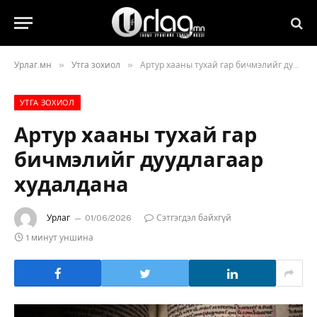
»
»
Урлаг.мн
Утга зохиол
Артур хааны тухай гар бичмэлийг дуудлагаар худалдана
УТГА ЗОХИОЛ
Артур хааны тухай гар
бичмэлийг дуудлагаар
худалдана
Урлаг
01/06/2026
Сэтгэгдэл байхгүй
1 минут уншина