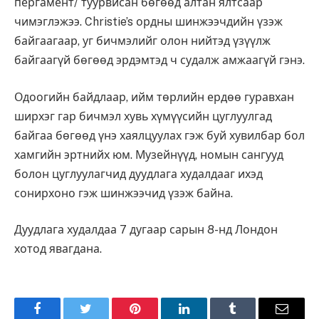
пергамент/ туурвисан бөгөөд алтан ялтсаар
чимэглэжээ. Christie’s ордны шинжээчдийн үзэж
байгаагаар, уг бичмэлийг олон нийтэд үзүүлж
байгаагүй бөгөөд эрдэмтэд ч судалж амжаагүй гэнэ.
Одоогийн байдлаар, ийм төрлийн ердөө гуравхан
ширхэг гар бичмэл хувь хүмүүсийн цуглуулгад
байгаа бөгөөд үнэ хаялцуулах гэж буй хувилбар бол
хамгийн эртнийх юм. Музейнүүд, номын сангууд
болон цуглуулагчид дуудлага худалдааг ихэд
сонирхоно гэж шинжээчид үзэж байна.
Дуудлага худалдаа 7 дугаар сарын 8-нд Лондон
хотод явагдана.