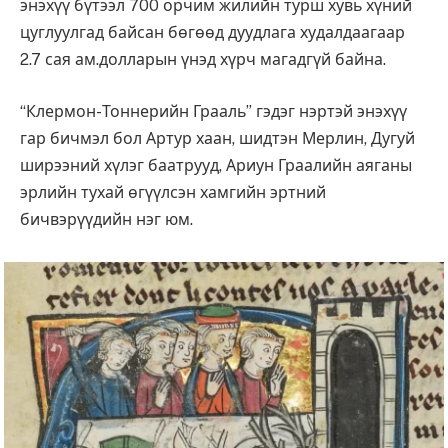
энэхүү бүтээл 700 орчим жилийн турш хувь хүний
цуглуулгад байсан бөгөөд дуудлага худалдаагаар
2.7 сая ам.долларын үнэд хүрч магадгүй байна.
“Клермон-Тоннерийн Грааль” гэдэг нэртэй энэхүү
гар бичмэл бол Артур хаан, шидтэн Мерлин, Дугуй
ширээний хүлэг баатрууд, Ариун Граалийн аяганы
эрлийн тухай өгүүлсэн хамгийн эртний
бичвэрүүдийн нэг юм.