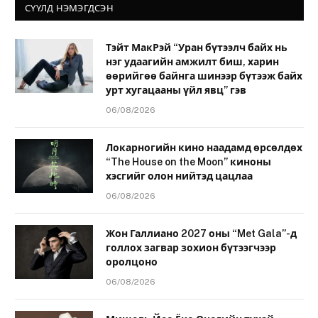
СҮҮЛД НЭМЭГДСЭН
Тэйт МакРэй “Уран бүтээлч байх нь
нэг удаагийн амжилт биш, харин
өөрийгөө байнга шинээр бүтээж байх
урт хугацааны үйл явц” гэв
06/08/2026
Локарногийн кино наадамд өрсөлдөх
“The House on the Moon” киноны
хэсгийг олон нийтэд цацлаа
06/08/2026
Жон Галлиано 2027 оны “Met Gala”-д
голлох загвар зохион бүтээгчээр
оролцоно
06/08/2026