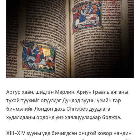
Артур хаан, шидтэн Мерлин, Ариун Грааль аяганы
тухай түүхийг өгүүлдэг Дундад зууны үеийн гар
бичмэлийг Лондон дахь Christie’s дуудлага
худалдааны ордонд үнэ хаялцуулахаар болжээ.
XIII–XIV зууны үед бичигдсэн онцгой ховор нандин