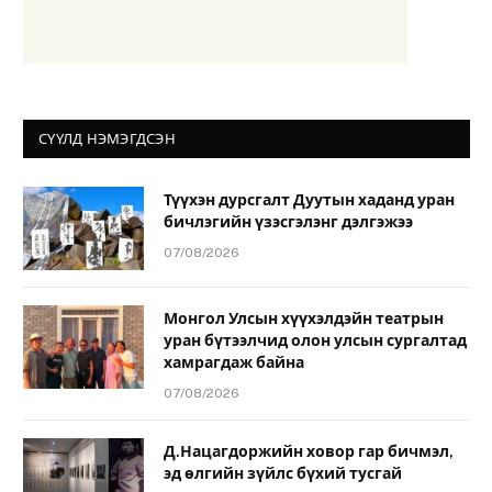
СҮҮЛД НЭМЭГДСЭН
Түүхэн дурсгалт Дуутын хаданд уран
бичлэгийн үзэсгэлэнг дэлгэжээ
07/08/2026
Монгол Улсын хүүхэлдэйн театрын
уран бүтээлчид олон улсын сургалтад
хамрагдаж байна
07/08/2026
Д.Нацагдоржийн ховор гар бичмэл,
эд өлгийн зүйлс бүхий тусгай