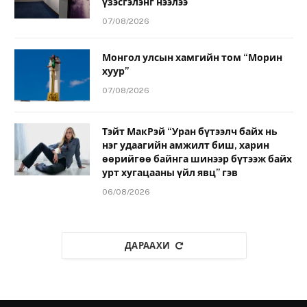
үзэсгэлэнг нээлээ
07/08/2026
Монгол улсын хамгийн том “Морин
хуур”
07/08/2026
Тэйт МакРэй “Уран бүтээлч байх нь
нэг удаагийн амжилт биш, харин
өөрийгөө байнга шинээр бүтээж байх
урт хугацааны үйл явц” гэв
06/08/2026
ДАРААХИ