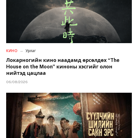
КИНО
Урлаг
Локарногийн кино наадамд өрсөлдөх “The
House on the Moon” киноны хэсгийг олон
нийтэд цацлаа
06/08/2026