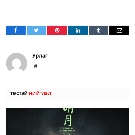
Facebook
Twitter
Pinterest
LinkedIn
Tumblr
Имэйл
Урлаг
Вэбсайт
ТӨСТЭЙ
НИЙТЛЭЛ