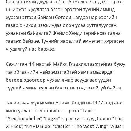
барсан тухай дуудлага Лос-Анжелес хот дахь гэрээс
нь иржээ. Дуудлага өгсөн эрэгтэй түүний аминд
хүрсэн этгээд байсан бөгөөд цагдаа нар хэргийн
газар очиход цээжиндээ олон удаа хутгалуулсан,
ухаангүй байдалтай Жэймс Хэнди гэрийнхээ гадна
хэвтэж байжээ. Түүнийг яаралтай эмнэлэгт хүргэсэн
ч удалгүй нас баржээ.
Сэжигтэн 44 настай Майкл Глэдхилл ээжтэйгээ буюу
талийгаачийн найз эмэгтэйтэй хамт амьдардаг
бөгөөд одоогоор чухам ямар асуудлаас үүдэн
түүний аминд хүрсэн болох нь тодорхойгүй байна.
Талийгаач жүжигчин Жэймс Хэнди нь 1977 онд анх
кино урлагт хөл тавьжээ. Тэрээр “Taps”,
“Arachnophobia”, “Logan” зэрэг кинонууд болон “The
X-Files”, “NYPD Blue”, “Castle”, “The West Wing”, “Alias”,