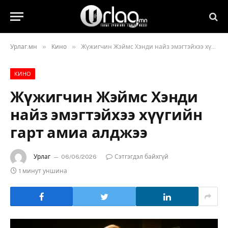
»
»
Урлаг.мн
Кино
Жүжигчин Жэймс Хэнди найз эмэгтэйхээ хүүгийн гарт амиа алджээ
КИНО
Жүжигчин Жэймс Хэнди
найз эмэгтэйхээ хүүгийн
гарт амиа алджээ
Урлаг
06/06/2026
Сэтгэгдэл байхгүй
1 минут уншина