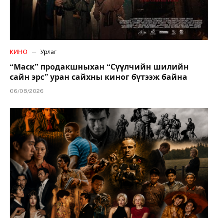
КИНО
Урлаг
“Маск” продакшныхан “Сүүлчийн шилийн
сайн эрс” уран сайхны киног бүтээж байна
06/08/2026