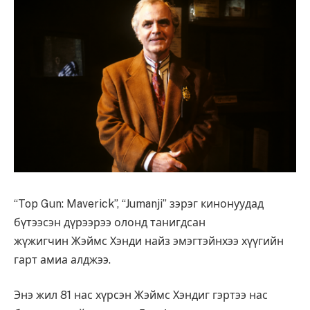
“Top Gun: Maverick”, “Jumanji” зэрэг кинонуудад
бүтээсэн дүрээрээ олонд танигдсан
жүжигчин Жэймс Хэнди найз эмэгтэйнхээ хүүгийн
гарт амиа алджээ.
Энэ жил 81 нас хүрсэн Жэймс Хэндиг гэртээ нас