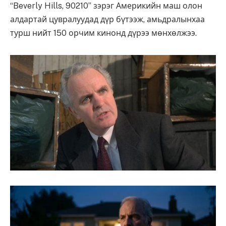
“Beverly Hills, 90210” зэрэг Америкийн маш олон
алдартай цувралуудад дүр бүтээж, амьдралынхаа
турш нийт 150 орчим кинонд дүрээ мөнхөлжээ.