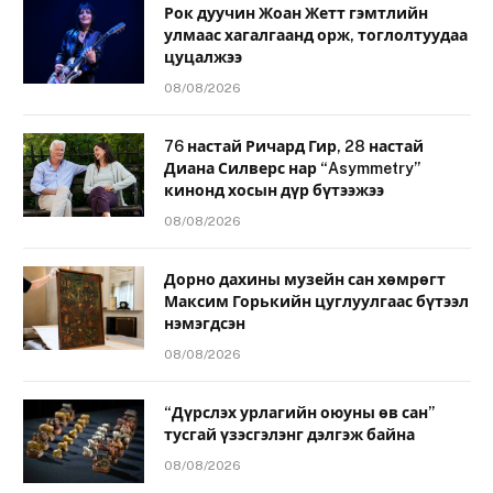
Рок дуучин Жоан Жетт гэмтлийн
улмаас хагалгаанд орж, тоглолтуудаа
цуцалжээ
08/08/2026
76 настай Ричард Гир, 28 настай
Диана Силверс нар “Asymmetry”
кинонд хосын дүр бүтээжээ
08/08/2026
Дорно дахины музейн сан хөмрөгт
Максим Горькийн цуглуулгаас бүтээл
нэмэгдсэн
08/08/2026
“Дүрслэх урлагийн оюуны өв сан”
тусгай үзэсгэлэнг дэлгэж байна
08/08/2026