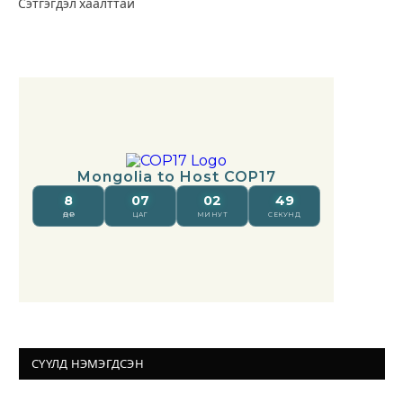
Сэтгэгдэл хаалттай
СҮҮЛД НЭМЭГДСЭН