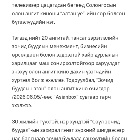
телевизээр цацагдсан бөгөөд Солонгосын
олон ангит киноны “алтан үе”-ийн сор болсон
бүтээлүүдийн нэг.
Тэгвэд нийт 20 ангитай, тансаг зэрэглэлийн
зочид буудлын менежмент, бизнесийн
өрсөлдөөн болон ээдрээтэй хайр дурлалын
харилцааг маш сонирхолтойгоор харуулдаг
энэхүү олон ангит кино дахин үзэгчдийн
хүртээл болж эхэллээ. Тодруулбал, “Зочид
буудлын эзэн” олон ангит кино өчигдөр
/2026.06.05/-өөс “Asianbox” сувгаар гарч
эхэлжээ.
30 жилийн түүхтэй, нэр хүндтэй “Сөүл зочид
буудал”-ын захирал гэнэт зүрхний шигдээсээр
нас барснаар зочид буудалд санхүүгийн болон