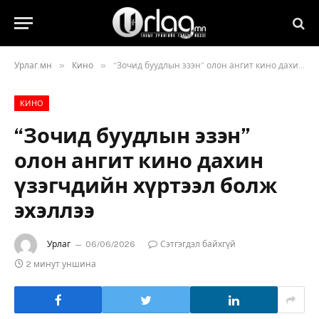
»
»
Урлаг.мн
Кино
“Зочид буудлын эзэн” олон ангит кино дахин үзэгчдийн хүртээл болж эхэллээ
КИНО
“Зочид буудлын эзэн”
олон ангит кино дахин
үзэгчдийн хүртээл болж
эхэллээ
Урлаг
06/06/2026
Сэтгэгдэл байхгүй
2 минут уншина