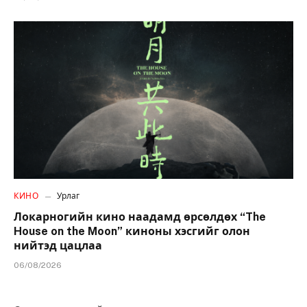
КИНО
Урлаг
Локарногийн кино наадамд өрсөлдөх “The
House on the Moon” киноны хэсгийг олон
нийтэд цацлаа
06/08/2026