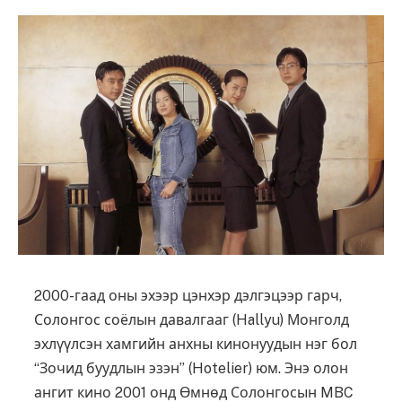
2000-гаад оны эхээр цэнхэр дэлгэцээр гарч,
Солонгос соёлын давалгааг (Hallyu) Монголд
эхлүүлсэн хамгийн анхны кинонуудын нэг бол
“Зочид буудлын эзэн” (Hotelier) юм. Энэ олон
ангит кино 2001 онд Өмнөд Солонгосын MBC