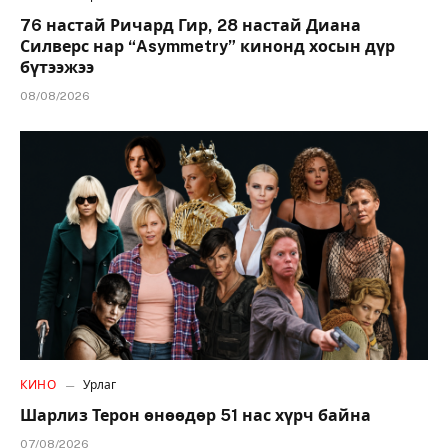
76 настай Ричард Гир, 28 настай Диана
Силверс нар “Asymmetry” кинонд хосын дүр
бүтээжээ
08/08/2026
КИНО
Урлаг
Шарлиз Терон өнөөдөр 51 нас хүрч байна
07/08/2026