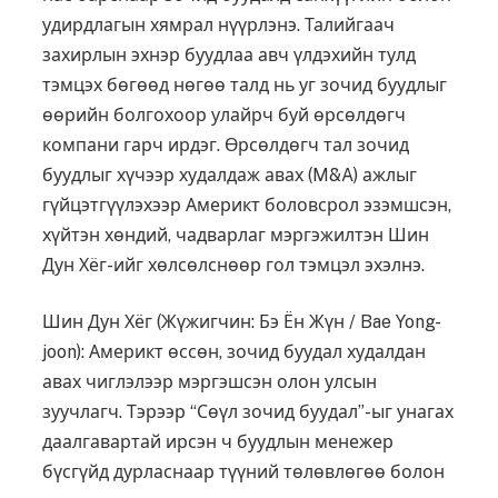
удирдлагын хямрал нүүрлэнэ. Талийгаач
захирлын эхнэр буудлаа авч үлдэхийн тулд
тэмцэх бөгөөд нөгөө талд нь уг зочид буудлыг
өөрийн болгохоор улайрч буй өрсөлдөгч
компани гарч ирдэг. Өрсөлдөгч тал зочид
буудлыг хүчээр худалдаж авах (M&A) ажлыг
гүйцэтгүүлэхээр Америкт боловсрол эзэмшсэн,
хүйтэн хөндий, чадварлаг мэргэжилтэн Шин
Дун Хёг-ийг хөлсөлснөөр гол тэмцэл эхэлнэ.
Шин Дун Хёг (Жүжигчин: Бэ Ён Жүн / Bae Yong-
joon): Америкт өссөн, зочид буудал худалдан
авах чиглэлээр мэргэшсэн олон улсын
зуучлагч. Тэрээр “Сөүл зочид буудал”-ыг унагах
даалгавартай ирсэн ч буудлын менежер
бүсгүйд дурласнаар түүний төлөвлөгөө болон