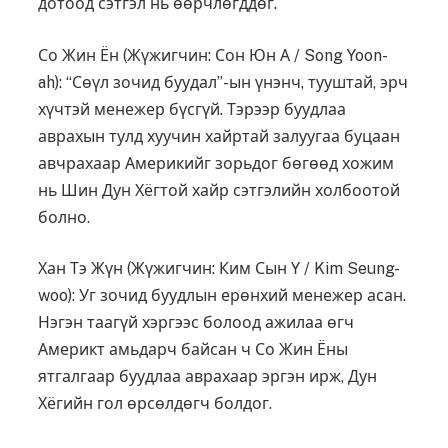
дотоод сэтгэл нь өөрчлөгддөг.
Со Жин Ён (Жүжигчин: Сон Юн А / Song Yoon-
ah): “Сөүл зочид буудал”-ын үнэнч, тууштай, эрч
хүчтэй менежер бүсгүй. Тэрээр буудлаа
аврахын тулд хуучин хайртай залуугаа буцаан
авчрахаар Америкийг зорьдог бөгөөд хожим
нь Шин Дун Хёгтой хайр сэтгэлийн холбоотой
болно.
Хан Тэ Жүн (Жүжигчин: Ким Сын Ү / Kim Seung-
woo): Уг зочид буудлын ерөнхий менежер асан.
Нэгэн таагүй хэргээс болоод ажилаа өгч
Америкт амьдарч байсан ч Со Жин Ёны
ятгалгаар буудлаа аврахаар эргэн ирж, Дун
Хёгийн гол өрсөлдөгч болдог.