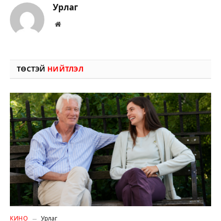
Урлаг
Вэбсайт
ТӨСТЭЙ
НИЙТЛЭЛ
КИНО
Урлаг