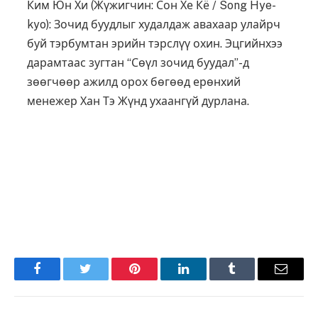
Ким Юн Хи (Жүжигчин: Сон Хе Кё / Song Hye-
kyo): Зочид буудлыг худалдаж авахаар улайрч
буй тэрбумтан эрийн тэрслүү охин. Эцгийнхээ
дарамтаас зугтан “Сөүл зочид буудал”-д
зөөгчөөр ажилд орох бөгөөд ерөнхий
менежер Хан Тэ Жүнд ухаангүй дурлана.
Facebook
Twitter
Pinterest
LinkedIn
Tumblr
Имэйл