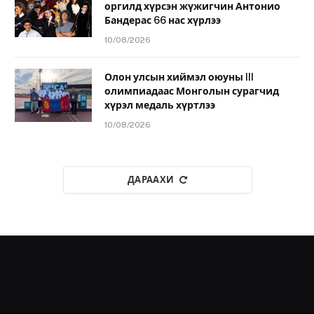
оргилд хүрсэн жүжигчин Антонио
Бандерас 66 нас хүрлээ
10/08/2026
Олон улсын хиймэл оюуны III
олимпиадаас Монголын сурагчид
хүрэл медаль хүртлээ
10/08/2026
ДАРААХИ