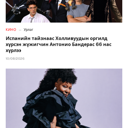
КИНО
Урлаг
Испанийн тайзнаас Холливуудын оргилд
хүрсэн жүжигчин Антонио Бандерас 66 нас
хүрлээ
10/08/2026