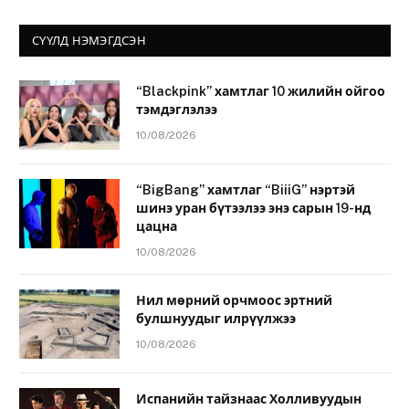
СҮҮЛД НЭМЭГДСЭН
“Blackpink” хамтлаг 10 жилийн ойгоо
тэмдэглэлээ
10/08/2026
“BigBang” хамтлаг “BiiiG” нэртэй
шинэ уран бүтээлээ энэ сарын 19-нд
цацна
10/08/2026
Нил мөрний орчмоос эртний
булшнуудыг илрүүлжээ
10/08/2026
Испанийн тайзнаас Холливуудын