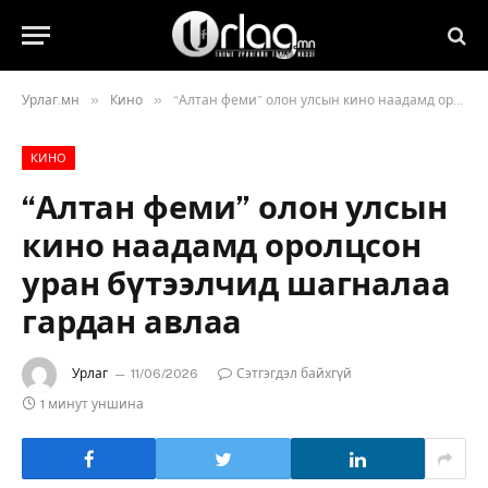
»
»
Урлаг.мн
Кино
“Алтан феми” олон улсын кино наадамд оролцсон уран бүтээлчид шагналаа гардан авлаа
КИНО
“Алтан феми” олон улсын
кино наадамд оролцсон
уран бүтээлчид шагналаа
гардан авлаа
Урлаг
11/06/2026
Сэтгэгдэл байхгүй
1 минут уншина