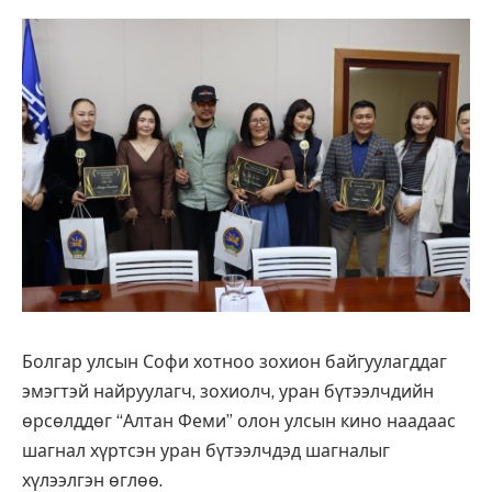
Болгар улсын Софи хотноо зохион байгуулагддаг
эмэгтэй найруулагч, зохиолч, уран бүтээлчдийн
өрсөлддөг “Алтан Феми” олон улсын кино наадаас
шагнал хүртсэн уран бүтээлчдэд шагналыг
хүлээлгэн өглөө.