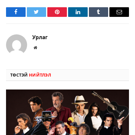
Facebook
Twitter
Pinterest
LinkedIn
Tumblr
Имэйл
Урлаг
Вэбсайт
ТӨСТЭЙ
НИЙТЛЭЛ