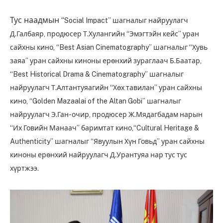
Тус наадмын “
Social Impact” шагналыг найруулагч
Д.Галбаяр, продюсер Т.Хулангийн “Эмэгтэйн кейс” уран
сайхны кино,
“Best Asian Cinematography” шагналыг
“Хувь
заяа” уран сайхны киноны е
рөнхий зураглаач Б.Баатар,
“
Best Historical Drama & Cinematography” шагналыг
найруулагч Т.Алтантуяагийн “Хөх тавилан” уран сайхны
кино,
“Golden Mazaalai of the Altan Gobi” шагналыг
н
айруулагч Э.Ган-очир, продюсер Ж.Мядагбадам нарын
“Их Говийн Манаач” баримтат кино,
“Cultural Heritage &
Authenticity” шагналыг
“Явуулын Хүн Говьд” уран сайхны
киноны е
рөнхий найруулагч Д.Урантуяа нар тус тус
хүртжээ.