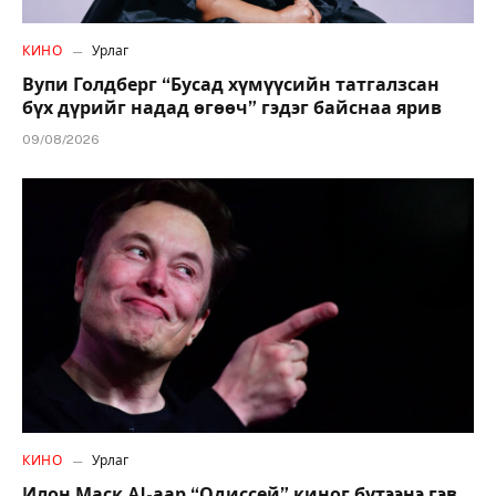
КИНО
Урлаг
Вупи Голдберг “Бусад хүмүүсийн татгалзсан
бүх дүрийг надад өгөөч” гэдэг байснаа ярив
09/08/2026
КИНО
Урлаг
Илон Маск AI-аар “Одиссей” киног бүтээнэ гэв