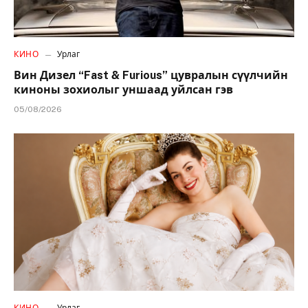
КИНО
Урлаг
Вин Дизел “Fast & Furious” цувралын сүүлчийн
киноны зохиолыг уншаад уйлсан гэв
05/08/2026