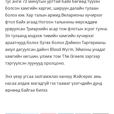
Тус анги 72 минутын урттай байх бөгөөд түүхэн
болсон хамгийн харгис, ширүүн далайн тулаан
болох юм. Хар талын армид Веларионы хүчирхэг
фтол байх агаад Ногоон талынхны өөрсөддөө
урвуулсан Триархийн асар том флотын эсрэг тулна.
Эл тулаанд мэдээж тивийн хамгийн хүчирхэг
араатнууд болох Syrax болон Дэймон Таргерианы
аюул дагуулсан дайнч Blood Wyrm, Эймоны унадаг
хамгийн хөгшин, үлэмж том The Greens зэргээр
тэргүүлсэн луунууд оролцоно.
Энэ үеэр угсаа залгамжлах ханхүү Жэйсерис амь
насаа алдаж магадгүй гэх таамаг үзэгчдийн дунд
өрнөөд байгаа билээ.