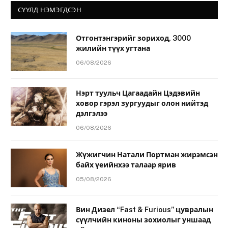
СҮҮЛД НЭМЭГДСЭН
Отгонтэнгэрийг зориход, 3000
жилийн түүх угтана
06/08/2026
Нэрт туульч Цагаадайн Цэдэвийн
ховор гэрэл зургуудыг олон нийтэд
дэлгэлээ
06/08/2026
Жүжигчин Натали Портман жирэмсэн
байх үеийнхээ талаар ярив
05/08/2026
Вин Дизел “Fast & Furious” цувралын
сүүлчийн киноны зохиолыг уншаад