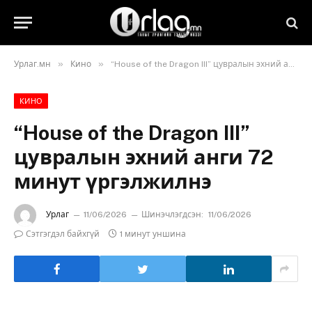
»
»
Урлаг.мн
Кино
“House of the Dragon III” цувралын эхний анги 72 минут үргэлжилнэ
КИНО
“House of the Dragon III”
цувралын эхний анги 72
минут үргэлжилнэ
Урлаг
11/06/2026
Шинэчлэгдсэн:
11/06/2026
Сэтгэгдэл байхгүй
1 минут уншина