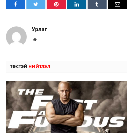
Facebook
Twitter
Pinterest
LinkedIn
Tumblr
Имэйл
Урлаг
Вэбсайт
ТӨСТЭЙ
НИЙТЛЭЛ