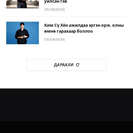
уйлсан гэв
05/08/2026
Ким Сү Хён ажилдаа эргэн орж, олны
өмнө гарахаар боллоо
05/08/2026
ДАРААХИ