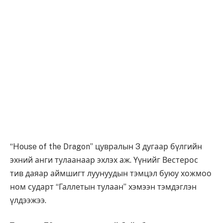
“House of the Dragon” цувралын 3 дугаар бүлгийн
эхний анги тулаанаар эхлэх аж. Үүнийг Вестерос
тив даяар аймшигт луунуудын тэмцэл буюу хожмоо
ном сударт “Галлетын тулаан” хэмээн тэмдэглэн
үлдээжээ.