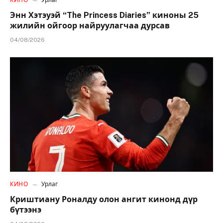
КИНО
Урлаг
Энн Хэтэуэй “The Princess Diaries” киноны 25
жилийн ойгоор найруулагчаа дурсав
04/08/2026
КИНО
Урлаг
Криштиану Роналду олон ангит кинонд дүр
бүтээнэ