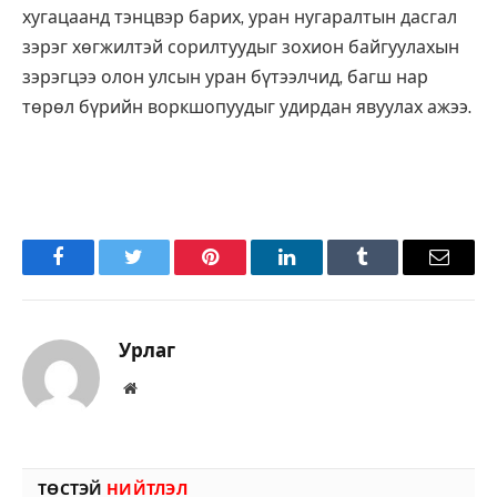
хугацаанд тэнцвэр барих, уран нугаралтын дасгал
зэрэг хөгжилтэй сорилтуудыг зохион байгуулахын
зэрэгцээ олон улсын уран бүтээлчид, багш нар
төрөл бүрийн воркшопуудыг удирдан явуулах ажээ.
Facebook
Twitter
Pinterest
LinkedIn
Tumblr
Имэйл
Урлаг
Вэбсайт
ТӨСТЭЙ
НИЙТЛЭЛ