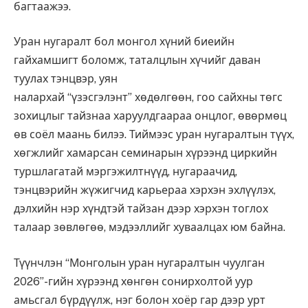
багтаажээ.
Уран нугаралт бол монгол хүний биеийн
гайхамшигт боломж, таталцлын хүчийг даван
туулах тэнцвэр, уян
налархай “үзэсгэлэнт” хөдөлгөөн, гоо сайхны төгс
зохицлыг тайзнаа харуулдгаараа онцлог, өвөрмөц
өв соёл маань билээ. Тиймээс уран нугаралтын түүх,
хөгжлийг хамарсан семинарын хүрээнд циркийн
туршлагатай мэргэжилтнүүд, нугараачид,
тэнцвэрийн жүжигчид карьераа хэрхэн эхлүүлэх,
дэлхийн нэр хүндтэй тайзан дээр хэрхэн тоглох
талаар зөвлөгөө, мэдээллийг хуваалцах юм байна.
Түүнчлэн “Монголын уран нугаралтын чуулган
2026”-гийн хүрээнд хөнгөн сонирхолтой уур
амьсгал бүрдүүлж, нэг болон хоёр гар дээр урт