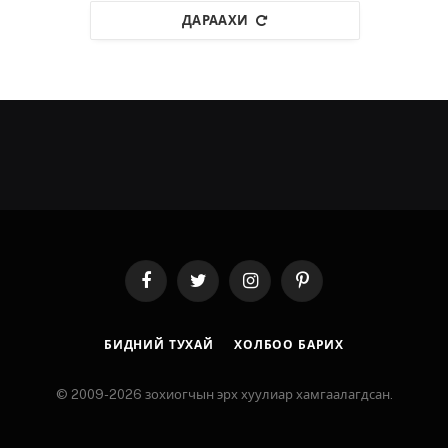
ДАРААХИ
Facebook
Twitter
Instagram
Pinterest
БИДНИЙ ТУХАЙ
ХОЛБОО БАРИХ
© 2009-2026 зохиогчын эрх хуулиар хамгаалагдсан.