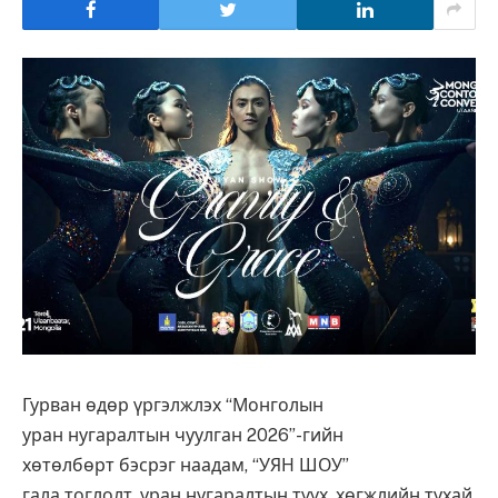
Гурван өдөр үргэлжлэх “Монголын
уран нугаралтын чуулган 2026”-гийн
хөтөлбөрт бэсрэг наадам, “УЯН ШОУ”
гала тоглолт, уран нугаралтын түүх, хөгжлийн тухай