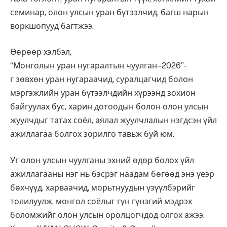
семинар, олон улсын уран бүтээлчид, багш нарын
воркшопууд багтжээ.
Өөрөөр хэлбэл,
“Монголын уран нугаралтын чуулган–2026”-
г зөвхөн уран нугараачид, суралцагчид болон
мэргэжлийн уран бүтээлчдийн хүрээнд зохион
байгуулах бус, харин дотоодын болон олон улсын
жуулчдыг татах соёл, аялал жуулчлалын нэгдсэн үйл
ажиллагаа болгох зорилго тавьж буй юм.
Уг олон улсын чуулганы эхний өдөр болох үйл
ажиллагааны нэг нь бэсрэг наадам бөгөөд энэ үеэр
бөхчүүд, харваачид, морьтнуудын үзүүлбэрийг
толилуулж, монгол соёлыг гүн гүнзгий мэдрэх
боломжийг олон улсын оролцогчдод олгох ажээ.