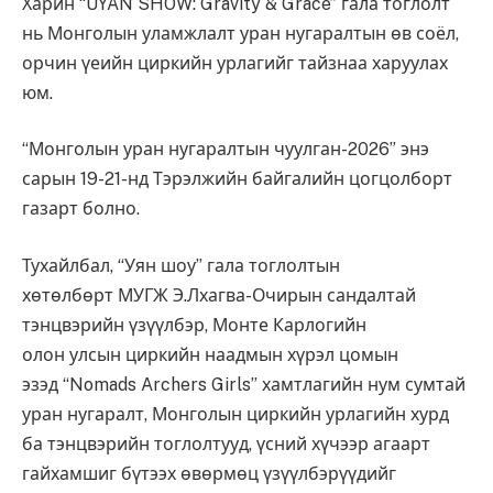
Харин “UYAN SHOW: Gravity & Grace” гала тоглолт
нь Монголын уламжлалт уран нугаралтын өв соёл,
орчин үеийн циркийн урлагийг тайзнаа харуулах
юм.
“Монголын уран нугаралтын чуулган-2026” энэ
сарын 19-21-нд Тэрэлжийн байгалийн цогцолборт
газарт болно.
Тухайлбал, “Уян шоу” гала тоглолтын
хөтөлбөрт МУГЖ Э.Лхагва-Очирын сандалтай
тэнцвэрийн үзүүлбэр, Монте Карлогийн
олон улсын циркийн наадмын хүрэл цомын
эзэд “Nomads Archers Girls” хамтлагийн нум сумтай
уран нугаралт, Монголын циркийн урлагийн хурд
ба тэнцвэрийн тоглолтууд, үсний хүчээр агаарт
гайхамшиг бүтээх өвөрмөц үзүүлбэрүүдийг