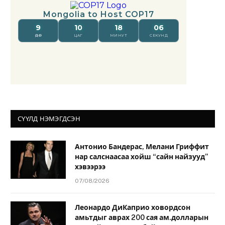
СҮҮЛД НЭМЭГДСЭН
Антонио Бандерас, Мелани Гриффит
нар салснаасаа хойш “сайн найзууд”
хэвээрээ
07/08/2026
Леонардо ДиКаприо ховордсон
амьтдыг аврах 200 сая ам.долларын