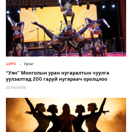
ЦИРК
Урлаг
“Уян” Монголын уран нугаралтын чуулга
уулзалтад 200 гаруй нугараач оролцлоо
22/06/2026