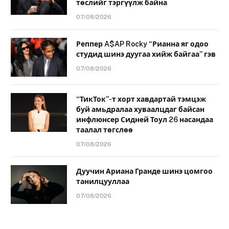
төслийг тэргүүлж байна
07/08/2026
Реппер A$AP Rocky “Рианна яг одоо
студид шинэ дуугаа хийж байгаа” гэв
07/08/2026
“ТикТок”-т хорт хавдартай тэмцэж
буй амьдралаа хуваалцдаг байсан
инфлюнсер Сидней Тоул 26 насандаа
таалал төгслөө
07/08/2026
Дуучин Ариана Гранде шинэ цомгоо
танилцууллаа
07/08/2026