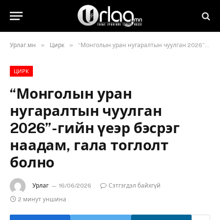
»
»
Урлаг.мн
Цирк
“Монголын уран нугаралтын чуулган 2026”-гийн үеэр бэсрэг наадам, гала тоглолт болно
ЦИРК
“Монголын уран
нугаралтын чуулган
2026”-гийн үеэр бэсрэг
наадам, гала тоглолт
болно
Урлаг
16/06/2026
Сэтгэгдэл байхгүй
2 минут уншина