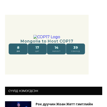
СҮҮЛД НЭМЭГДСЭН
Рок дуучин Жоан Жетт гэмтлийн