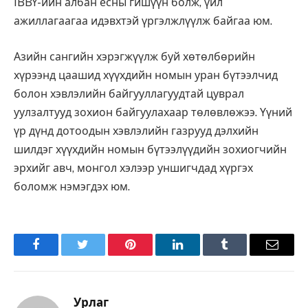
IBBY-ийн албан ёсны гишүүн болж, үйл
ажиллагаагаа идэвхтэй үргэлжлүүлж байгаа юм.
Азийн сангийн хэрэгжүүлж буй хөтөлбөрийн
хүрээнд цаашид хүүхдийн номын уран бүтээлчид
болон хэвлэлийн байгууллагуудтай цуврал
уулзалтууд зохион байгуулахаар төлөвлөжээ. Үүний
үр дүнд дотоодын хэвлэлийн газрууд дэлхийн
шилдэг хүүхдийн номын бүтээлүүдийн зохиогчийн
эрхийг авч, монгол хэлээр уншигчдад хүргэх
боломж нэмэгдэх юм.
Facebook
Twitter
Pinterest
LinkedIn
Tumblr
Имэйл
Урлаг