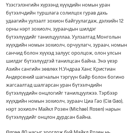
Үзэсгэлэнгийн хүрээнд хүүхдийн номын уран
бүтээлчдийн туршлага солилцох гурав дахь
удаагийн уулзалт зохион байгуулагдаж, дэлхийн 12
орны нэрт зохиолч, зураачдын шилдэг
бүтээлүүдийг танилцууллаа. Уулзалтад Монголын
хүүхдийн номын зохиолч, орчуулагч, зураач, номын
санчид болон хүүхэд залуус оролцож, олон улсын
шилдэг бүтээлүүдтэй танилцсан байна. Энэ үеэр
Азийн сангийн зөвлөх Н.Ундраа Ханс Кристиан
Андерсений шагналын тэргүүн байр болон богино
жагсаалтад шалгарсан уран бүтээлчдийн
бүтээлүүдийн онцлогийг танилцуулжээ. Тэрбээр
хүүхдийн номын зохиолч, зураач Циа Гао (Cia Gao),
нэрт зохиолч Майкл Розен (Michael Rosen) нарын
бүтээлүүдийг онцлон дурдсан байна.
Өдгөө 80 насыг зооглож буй Майкл Розен нь