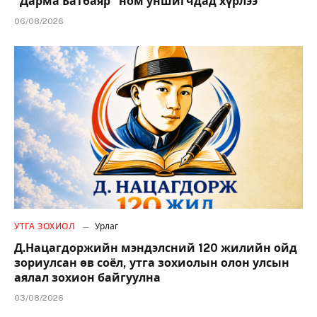
“Дарма Батбаяр” ном уншигчдад хүрлээ
06/08/2026
УТГА ЗОХИОЛ
Урлаг
Д.Нацагдоржийн мэндэлсний 120 жилийн ойд
зориулсан өв соёл, утга зохиолын олон улсын
аялал зохион байгуулна
03/08/2026