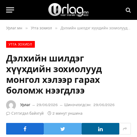
»
»
Урлаг.мн
Утга зохиол
Дэлхийн шилдэг хүүхдийн зохиолууд монгол хэлээр гарах боломж нээгдлээ
УТГА ЗОХИОЛ
Дэлхийн шилдэг
хүүхдийн зохиолууд
монгол хэлээр гарах
боломж нээгдлээ
Урлаг
29/06/2026
Шинэчлэгдсэн:
29/06/2026
Сэтгэгдэл байхгүй
2 минут уншина