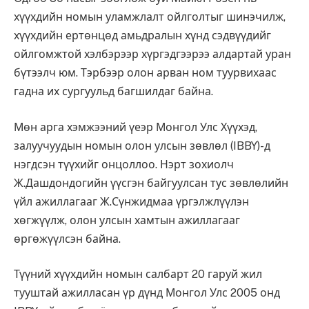
хүүхдийн номын уламжлалт ойлголтыг шинэчилж,
хүүхдийн ертөнцөд амьдралын хүнд сэдвүүдийг
ойлгомжтой хэлбэрээр хүргэдгээрээ алдартай уран
бүтээлч юм. Тэрбээр олон арван ном туурвихаас
гадна их сургуульд багшилдаг байна.
Мөн арга хэмжээний үеэр Монгол Улс Хүүхэд,
залуучуудын номын олон улсын зөвлөл (IBBY)-д
нэгдсэн түүхийг онцоллоо. Нэрт зохиолч
Ж.Дашдондогийн үүсгэн байгуулсан тус зөвлөлийн
үйл ажиллагааг Ж.Сүнжидмаа үргэлжлүүлэн
хөгжүүлж, олон улсын хамтын ажиллагааг
өргөжүүлсэн байна.
Түүний хүүхдийн номын салбарт 20 гаруй жил
тууштай ажилласан үр дүнд Монгол Улс 2005 онд