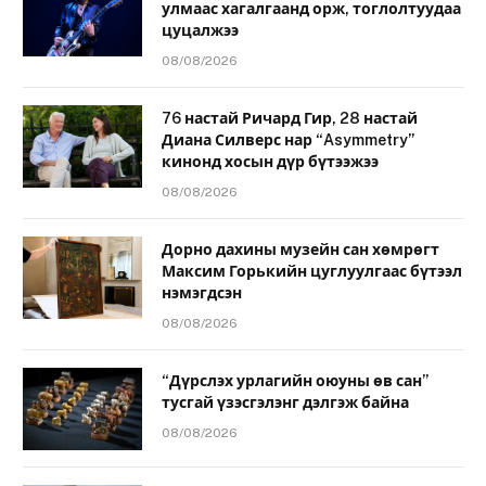
улмаас хагалгаанд орж, тоглолтуудаа
цуцалжээ
08/08/2026
76 настай Ричард Гир, 28 настай
Диана Силверс нар “Asymmetry”
кинонд хосын дүр бүтээжээ
08/08/2026
Дорно дахины музейн сан хөмрөгт
Максим Горькийн цуглуулгаас бүтээл
нэмэгдсэн
08/08/2026
“Дүрслэх урлагийн оюуны өв сан”
тусгай үзэсгэлэнг дэлгэж байна
08/08/2026