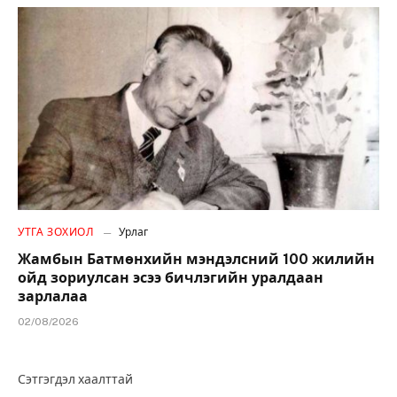
УТГА ЗОХИОЛ
Урлаг
Жамбын Батмөнхийн мэндэлсний 100 жилийн
ойд зориулсан эсээ бичлэгийн уралдаан
зарлалаа
02/08/2026
Сэтгэгдэл хаалттай