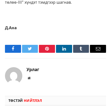
төлөө-III" хүндэт тэмдгээр шагнав.
Д.Ана
Facebook
Twitter
Pinterest
LinkedIn
Tumblr
Имэйл
Урлаг
Вэбсайт
ТӨСТЭЙ
НИЙТЛЭЛ