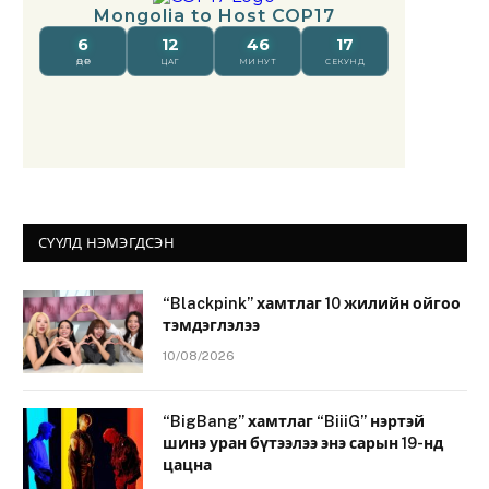
СҮҮЛД НЭМЭГДСЭН
“Blackpink” хамтлаг 10 жилийн ойгоо
тэмдэглэлээ
10/08/2026
“BigBang” хамтлаг “BiiiG” нэртэй
шинэ уран бүтээлээ энэ сарын 19-нд
цацна