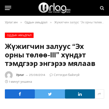
»
»
Урлаг.мн
Оддын амьдрал
Жүжигчин залуус “Эх орны төлөө-III” хүндэт тэмдгээр энгэрээ мялаав
ОДДЫН АМЬДРАЛ
Жүжигчин залуус “Эх
орны төлөө-III” хүндэт
тэмдгээр энгэрээ мялаав
Урлаг
25/08/2014
Сэтгэгдэл байхгүй
1 минут уншина