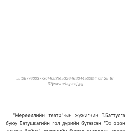
bat28776003772014082515336468044522014-08-25-16-
37[www.urlag.mn].jpg
"Мөрөөдлийн театр"-ын жүжигчин Т.Баттулга
буюу Батушкагийн гол дүрийн бүтээсэн "Эх орон