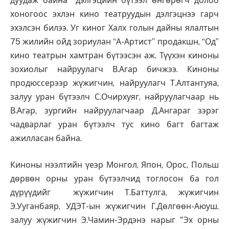
дуудаж байна" дэлгэцийн бүтээл өнгөрөгч долоо
хоногоос эхлэн кино театруудын дэлгэцнээ гарч
эхэлсэн билээ. Уг киног Халх голын дайны ялалтын
75 жилийн ойд зориулан “А-Артист” продакшн, “Од”
кино театрын хамтран бүтээсэн аж. Түүхэн киноны
зохиолыг найруулагч В.Агар бичжээ. Киноны
продюссерээр жүжигчин, найруулагч Т.Алтантуяа,
залуу уран бүтээлч С.Очирхуяг, найруулагчаар нь
В.Агар, зургийн найруулагчаар Д.Ангараг зэрэг
чадварлаг уран бүтээлч тус кино багт багтаж
ажилласан байна.
Киноны нээлтийн үеэр Монгол, Япон, Орос, Польш
дөрвөн орны уран бүтээлчид тоглосон ба гол
дүрүүдийг жүжигчин Т.Баттулга, жүжигчин
Э.Ууганбаяр, УДЭТ-ын жүжигчин Г.Дөлгөөн-Аюуш,
залуу жүжигчин Э.Чамин-Эрдэнэ нарыг "Эх орны