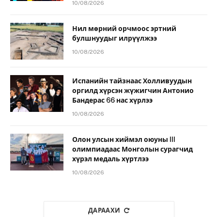
10/08/2026
Нил мөрний орчмоос эртний
булшнуудыг илрүүлжээ
10/08/2026
Испанийн тайзнаас Холливуудын
оргилд хүрсэн жүжигчин Антонио
Бандерас 66 нас хүрлээ
10/08/2026
Олон улсын хиймэл оюуны III
олимпиадаас Монголын сурагчид
хүрэл медаль хүртлээ
10/08/2026
ДАРААХИ