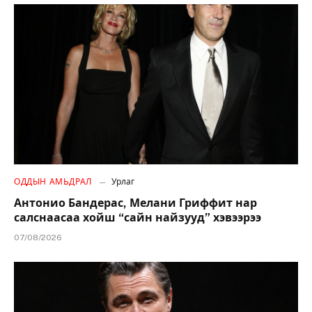
ОДДЫН АМЬДРАЛ
Урлаг
Антонио Бандерас, Мелани Гриффит нар
салснаасаа хойш “сайн найзууд” хэвээрээ
07/08/2026