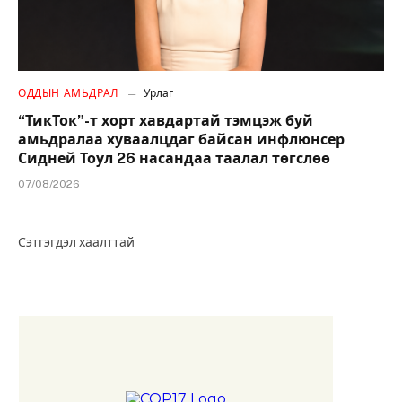
ОДДЫН АМЬДРАЛ
Урлаг
“ТикТок”-т хорт хавдартай тэмцэж буй
амьдралаа хуваалцдаг байсан инфлюнсер
Сидней Тоул 26 насандаа таалал төгслөө
07/08/2026
Сэтгэгдэл хаалттай