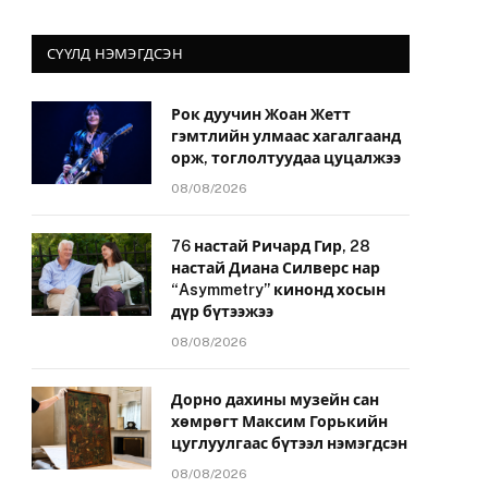
СҮҮЛД НЭМЭГДСЭН
Рок дуучин Жоан Жетт
гэмтлийн улмаас хагалгаанд
орж, тоглолтуудаа цуцалжээ
08/08/2026
76 настай Ричард Гир, 28
настай Диана Силверс нар
“Asymmetry” кинонд хосын
дүр бүтээжээ
08/08/2026
Дорно дахины музейн сан
хөмрөгт Максим Горькийн
цуглуулгаас бүтээл нэмэгдсэн
08/08/2026