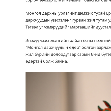
Монгол дархны урлагийг дэмжих тухай Ер
дархчуудын үзэсгэлэнг гурван жил тутам 
Тэгвэл уг үзмэрүүдийг маргаашийг дууста
Энэхүү үзэсгэлэнгийн албан ёсны нээлти
“Монгол дархчуудын өдөр” болгон зарлаж,
жил бүрийн долоодугаар сарын 8-нд бүтээ
өдөртэй болж байна.