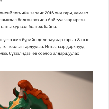
өнхийлөгчийн зарлиг 2016 онд гарч, улмаар
уламжлал болгон зохион байгуулсаар ирсэн.
л олны хүртээл болгож байна.
йн үеэр жил бүрийн долоодугаар сарын 8-ныг
 тогтоолыг гардуулав. Ингэснээр дархчууд
лээ, бүтээлчдээ, өв соёлоо алдаршуулах