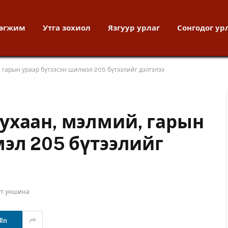
хөгжим
Утга зохиол
Язгуур урлаг
Сонгодог ур
 гарын ураар бүтээсэн шилмэл 205 бүтээлийг дэлгэлээ
ухаан, мэлмий, гарын
мэл 205 бүтээлийг
ут уншина
dIn