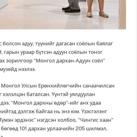
болсон адуу, түүнийг дагасан соёлын баялаг
, гарын ураар бүтсэн адуун соёлын тоног
ах зорилгоор “Монгол дархан-Адуун соёл”
музейд нээлээ.
д Монгол Улсын Ерөнхийлөгчийн санаачилсан
 хэлэлцэн баталсан. Үүнтэй уялдуулан
дээ, “Монгол дархны өдөр”-ийг анх удаа
нийтэд дэлгэж байгаа нь энэ юм. Үзэсгэлэнг
үмэн эрдэнэс” нэгдсэн холбоо, “Чингис хаан”
 бөгөөд 101 дархан урлаачийн 205 шилмэл,
а.