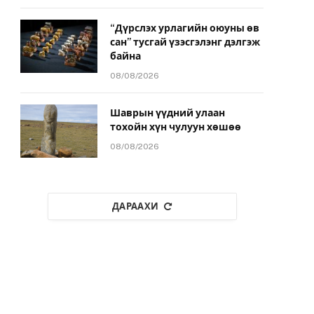
“Дүрслэх урлагийн оюуны өв
сан” тусгай үзэсгэлэнг дэлгэж
байна
08/08/2026
Шаврын үүдний улаан
тохойн хүн чулуун хөшөө
08/08/2026
ДАРААХИ