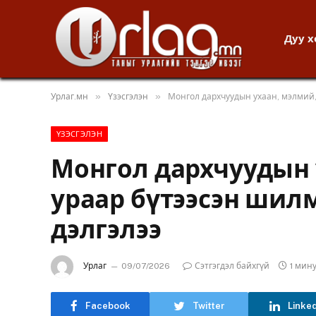
Дуу 
»
»
Урлаг.мн
Үзэсгэлэн
Монгол дархчуудын ухаан, мэлмий,
ҮЗЭСГЭЛЭН
Монгол дархчуудын 
ураар бүтээсэн шил
дэлгэлээ
Урлаг
09/07/2026
Сэтгэгдэл байхгүй
1 мин
Facebook
Twitter
Linke