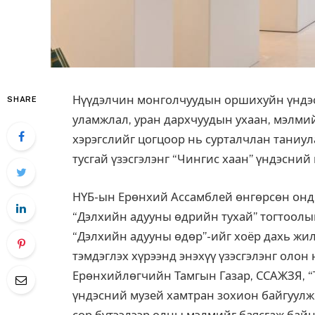
Нүүдэлчин монголчуудын оршихуйн үндэс 
SHARE
уламжлал, уран дархчуудын ухаан, мэлмий
хэрэгслийг цогцоор нь сурталчлан таниул
тусгай үзэсгэлэнг “Чингис хаан” үндэсний 
НҮБ-ын Ерөнхий Ассамблей өнгөрсөн он
“Дэлхийн адууны өдрийн тухай” тогтоолыг
“Дэлхийн адууны өдөр”-ийг хоёр дахь жил
тэмдэглэх хүрээнд энэхүү үзэсгэлэнг олон 
Ерөнхийлөгчийн Тамгын Газар, ССАЖЗЯ, “Т
үндэсний музей хамтран зохион байгуулж
сор бүтээлээр олны мэлмийг баясгаж байн