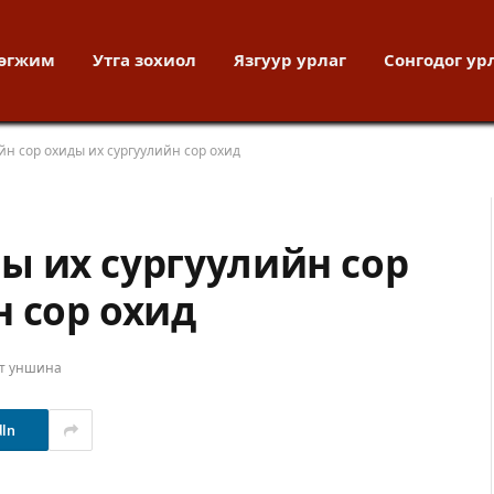
хөгжим
Утга зохиол
Язгуур урлаг
Сонгодог ур
йн сор охиды их сургуулийн сор охид
ы их сургуулийн сор
н сор охид
ут уншина
dIn