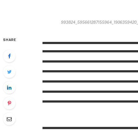
993824_595661287155964_1906359420_n2
SHARE