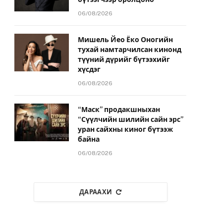
06/08/2026
Мишель Йео Ёко Оногийн
тухай намтарчилсан кинонд
түүний дүрийг бүтээхийг
хүсдэг
06/08/2026
“Маск” продакшныхан
“Сүүлчийн шилийн сайн эрс”
уран сайхны киног бүтээж
байна
06/08/2026
ДАРААХИ