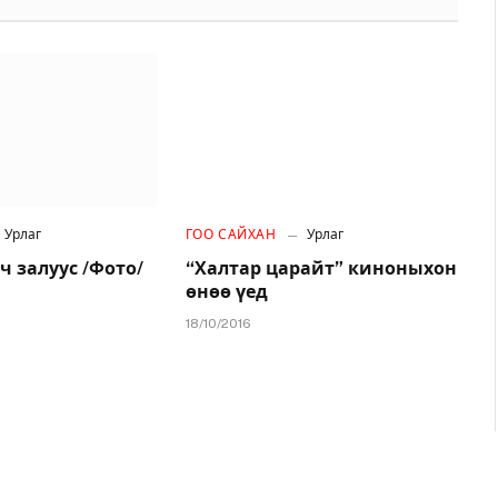
Урлаг
ГОО САЙХАН
Урлаг
ч залуус /Фото/
“Халтар царайт” киноныхон
өнөө үед
18/10/2016