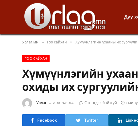
Дуу 
»
»
Урлаг.мн
Гоо сайхан
Хүмүүнлэгийн ухааны их сургуули
ГОО САЙХАН
Хүмүүнлэгийн ухаан
охиды их сургуулий
Урлаг
30/08/2014
Сэтгэгдэл байхгүй
1 мин
Facebook
Twitter
Linke