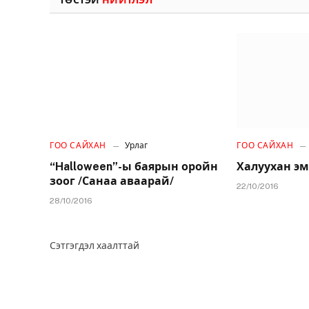
ТӨСТЭЙ
НИЙТЛЭЛ
ГОО САЙХАН
Урлаг
ГОО САЙХАН
“Halloween”-ы баярын оройн
Халуухан эм
зоог /Санаа аваарай/
22/10/2016
28/10/2016
Сэтгэгдэл хаалттай