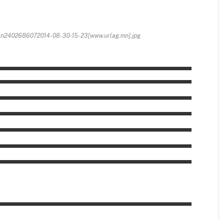
402686072014-08-30-15-23[www.urlag.mn].jpg