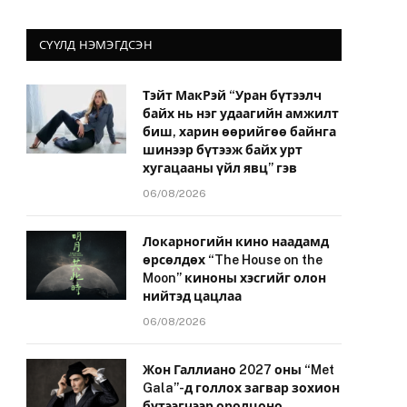
СҮҮЛД НЭМЭГДСЭН
Тэйт МакРэй “Уран бүтээлч
байх нь нэг удаагийн амжилт
биш, харин өөрийгөө байнга
шинээр бүтээж байх урт
хугацааны үйл явц” гэв
06/08/2026
Локарногийн кино наадамд
өрсөлдөх “The House on the
Moon” киноны хэсгийг олон
нийтэд цацлаа
06/08/2026
Жон Галлиано 2027 оны “Met
Gala”-д голлох загвар зохион
бүтээгчээр оролцоно