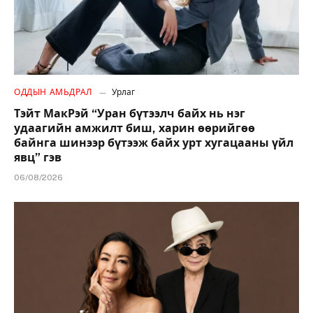
ОДДЫН АМЬДРАЛ
Урлаг
Тэйт МакРэй “Уран бүтээлч байх нь нэг
удаагийн амжилт биш, харин өөрийгөө
байнга шинээр бүтээж байх урт хугацааны үйл
явц” гэв
06/08/2026