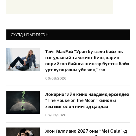
СҮҮЛД НЭМЭГДСЭН
Тэйт МакРэй “Уран бүтээлч байх нь
нэг удаагийн амжилт биш, харин
өөрийгөө байнга шинээр бүтээж байх
урт хугацааны үйл явц” гэв
06/08/2026
Локарногийн кино наадамд өрсөлдөх
“The House on the Moon” киноны
хэсгийг олон нийтэд цацлаа
06/08/2026
Жон Галлиано 2027 оны “Met Gala”-д