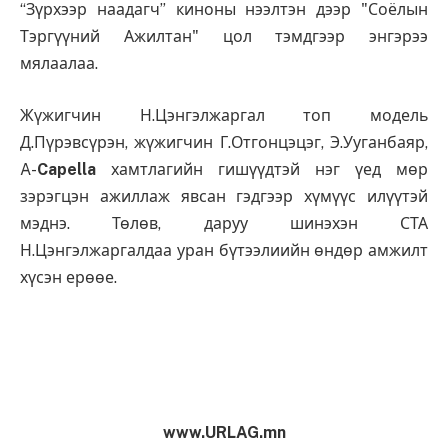
“Зүрхээр наадагч” киноны нээлтэн дээр "Соёлын
Тэргүүний Ажилтан" цол тэмдгээр энгэрээ
мялаалаа.
Жүжигчин Н.Цэнгэлжаргал топ модель
Д.Пүрэвсүрэн, жүжигчин Г.Отгонцэцэг, Э.Ууганбаяр,
A-
Capella
хамтлагийн гишүүдтэй нэг үед мөр
зэрэгцэн ажиллаж явсан гэдгээр хүмүүс илүүтэй
мэднэ. Төлөв, даруу шинэхэн СТА
Н.Цэнгэлжаргалдаа уран бүтээлиийн өндөр амжилт
хүсэн ерөөе.
www.URLAG.mn