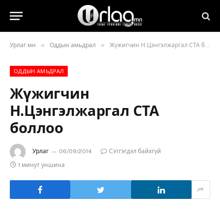
»
»
Урлаг.мн
Оддын амьдрал
Жүжигчин Н.Цэнгэлжаргал СТА боллоо
ОДДЫН АМЬДРАЛ
Жүжигчин
Н.Цэнгэлжаргал СТА
боллоо
Урлаг
06/09/2014
Сэтгэгдэл байхгүй
1 минут уншина