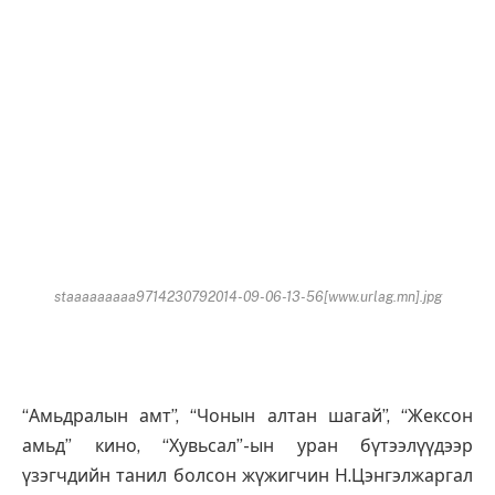
staaaaaaaaa9714230792014-09-06-13-56[www.urlag.mn].jpg
“Амьдралын амт”, “Чонын алтан шагай”, “Жексон
амьд” кино, “Хувьсал”-ын уран бүтээлүүдээр
үзэгчдийн танил болсон жүжигчин Н.Цэнгэлжаргал