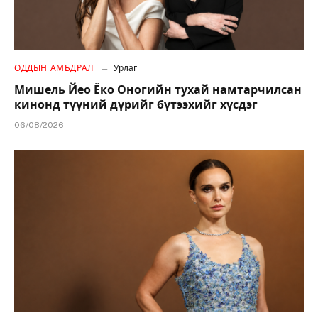
ОДДЫН АМЬДРАЛ
Урлаг
Мишель Йео Ёко Оногийн тухай намтарчилсан
кинонд түүний дүрийг бүтээхийг хүсдэг
06/08/2026