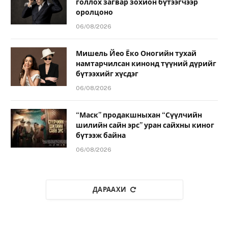
голлох загвар зохион бүтээгчээр
оролцоно
06/08/2026
Мишель Йео Ёко Оногийн тухай
намтарчилсан кинонд түүний дүрийг
бүтээхийг хүсдэг
06/08/2026
“Маск” продакшныхан “Сүүлчийн
шилийн сайн эрс” уран сайхны киног
бүтээж байна
06/08/2026
ДАРААХИ