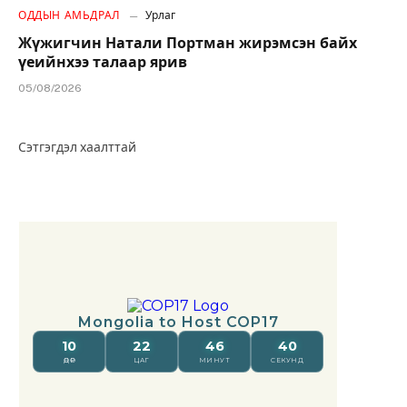
ОДДЫН АМЬДРАЛ
Урлаг
Жүжигчин Натали Портман жирэмсэн байх
үеийнхээ талаар ярив
05/08/2026
Сэтгэгдэл хаалттай