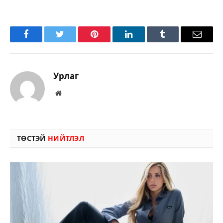
Facebook
Twitter
Pinterest
LinkedIn
Tumblr
Имэйл
Урлаг
Вэбсайт
ТӨСТЭЙ
НИЙТЛЭЛ