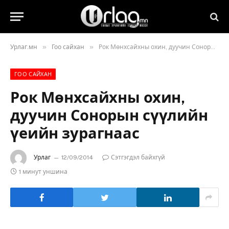
»
»
Урлаг.мн
Гоо сайхан
Рок Мөнхсайхны охин, дуучин Сонорын сүүлийн үеийн зурагнаас
ГОО САЙХАН
Рок Мөнхсайхны охин,
дуучин Сонорын сүүлийн
үеийн зурагнаас
Урлаг
12/09/2014
Сэтгэгдэл байхгүй
1 минут уншина