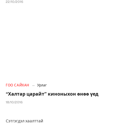
22/10/2016
ГОО САЙХАН
Урлаг
“Халтар царайт” киноныхон өнөө үед
18/10/2016
Сэтгэгдэл хаалттай