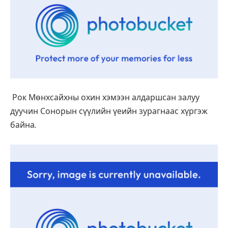
Рок Мөнхсайхны охин хэмээн алдаршсан залуу
дуучин Сонорын сүүлийн үеийн зурагнаас хүргэж
байна.