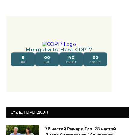
СҮҮЛД НЭМЭГДСЭН
76 настай Ричард Гир, 28 настай
Диана Силверс нар “Asymmetry”