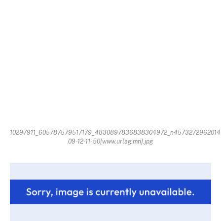
10297911_605787579517179_4830897836838304972_n4573272962014
09-12-11-50[www.urlag.mn].jpg