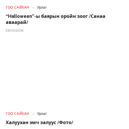
ГОО САЙХАН
Урлаг
“Halloween”-ы баярын оройн зоог /Санаа
аваарай/
28/10/2016
ГОО САЙХАН
Урлаг
Халуухан эмч залуус /Фото/