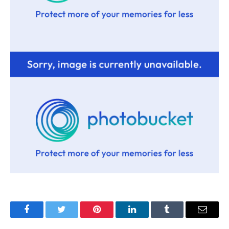
Facebook
Twitter
Pinterest
LinkedIn
Tumblr
Имэйл