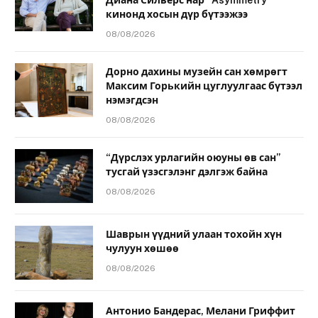
кинонд хосын дүр бүтээжээ
08/08/2026
Дорно дахины музейн сан хөмрөгт
Максим Горькийн цуглуулгаас бүтээл
нэмэгдсэн
08/08/2026
“Дүрслэх урлагийн оюуны өв сан”
тусгай үзэсгэлэнг дэлгэж байна
08/08/2026
Шаврын үүдний улаан тохойн хүн
чулуун хөшөө
08/08/2026
Антонио Бандерас, Мелани Гриффит