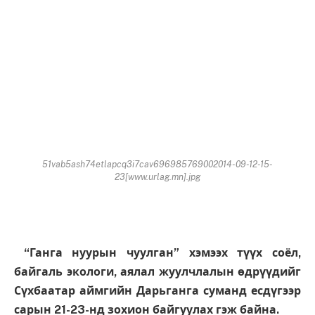
51vab5ash74etlapcq3i7cav696985769002014-09-12-15-
23[www.urlag.mn].jpg
“Ганга нуурын чуулган” хэмээх түүх соёл,
байгаль экологи, аялал жуулчлалын өдрүүдийг
Сүхбаатар аймгийн Дарьганга суманд есдүгээр
сарын 21-23-нд зохион байгуулах гэж байна.