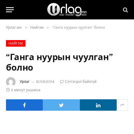
»
»
Урлаг.мн
Нийгэм
“Ганга нуурын чуулган” болно
НИЙГЭМ
“Ганга нуурын чуулган”
болно
Урлаг
12/09/2014
Сэтгэгдэл байхгүй
2 минут уншина