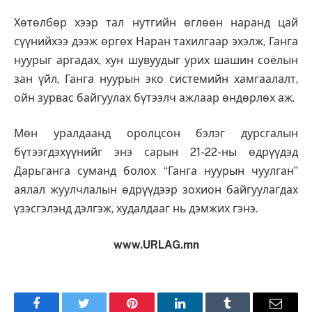
Хөтөлбөр хээр тал нутгийн өглөөн наранд цай
сүүнийхээ дээж өргөх Наран тахилгаар эхэлж, Ганга
нуурыг аргадах, хун шувуудыг урих шашин соёлын
зан үйл, Ганга нуурын эко системийн хамгаалалт,
ойн зурвас байгуулах бүтээлч ажлаар өндөрлөх аж.
Мөн уралдаанд оролцсон бэлэг дурсгалын
бүтээгдэхүүнийг энэ сарын 21-22-ны өдрүүдэд
Дарьганга суманд болох “Ганга нуурын чуулган”
аялал жуулчлалын өдрүүдээр зохион байгуулагдах
үзэсгэлэнд дэлгэж, худалдааг нь дэмжих гэнэ.
www.URLAG.mn