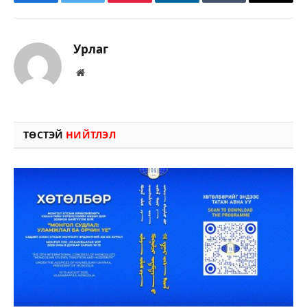
Facebook
Twitter
Pinterest
LinkedIn
Tumblr
Имэйл
Урлаг
Вэбсайт
ТӨСТЭЙ
НИЙТЛЭЛ