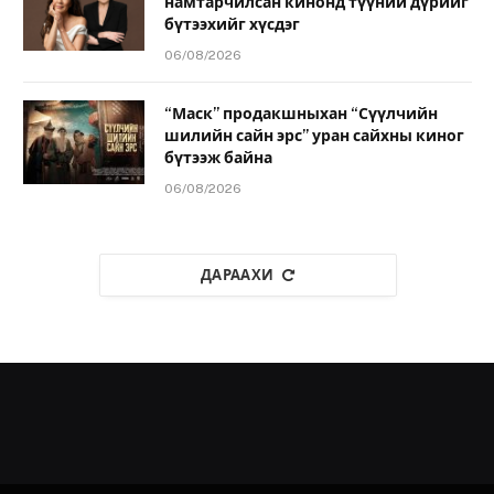
намтарчилсан кинонд түүний дүрийг
бүтээхийг хүсдэг
06/08/2026
“Маск” продакшныхан “Сүүлчийн
шилийн сайн эрс” уран сайхны киног
бүтээж байна
06/08/2026
ДАРААХИ