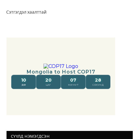
Сэтгэгдэл хаалттай
СҮҮЛД НЭМЭГДСЭН