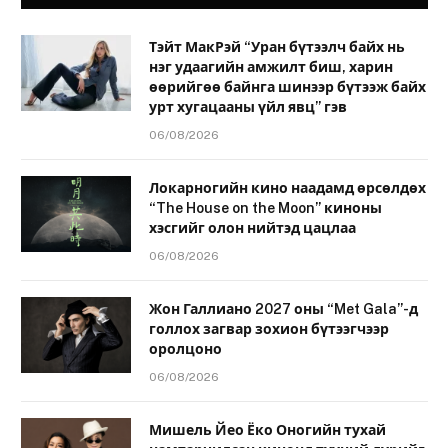
Тэйт МакРэй “Уран бүтээлч байх нь
нэг удаагийн амжилт биш, харин
өөрийгөө байнга шинээр бүтээж байх
урт хугацааны үйл явц” гэв
06/08/2026
Локарногийн кино наадамд өрсөлдөх
“The House on the Moon” киноны
хэсгийг олон нийтэд цацлаа
06/08/2026
Жон Галлиано 2027 оны “Met Gala”-д
голлох загвар зохион бүтээгчээр
оролцоно
06/08/2026
Мишель Йео Ёко Оногийн тухай