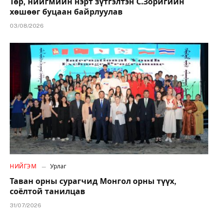
Төр, нийгмийн нэрт зүтгэлтэн С.Зоригийн
хөшөөг буцаан байрлуулав
03/08/2026
НИЙГЭМ
Урлаг
Таван орны сурагчид Монгол орны түүх,
соёлтой танилцав
31/07/2026