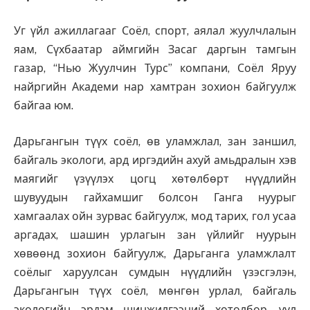
Уг үйл ажиллагааг Соёл, спорт, аялал жуулчлалын
яам, Сүхбаатар аймгийн Засаг даргын тамгын
газар, “Нью Жуулчин Турс” компани, Соёл Яруу
найргийн Академи нар хамтран зохион байгуулж
байгаа юм.
Дарьгангын түүх соёл, өв уламжлал, зан заншил,
байгаль экологи, ард иргэдийн ахуй амьдралын хэв
маягийг үзүүлэх цогц хөтөлбөрт нүүдлийн
шувуудын гайхамшиг болсон Ганга нуурыг
хамгаалах ойн зурвас байгуулж, мод тарих, гол усаа
аргадах, шашин урлагын зан үйлийг нуурын
хөвөөнд зохион байгуулж, Дарьганга уламжлалт
соёлыг харуулсан сумдын нүүдлийн үзэсгэлэн,
Дарьгангын түүх соёл, мөнгөн урлал, байгаль
экологийн эрдэм шинжилгээний хөтөлбөр, уул