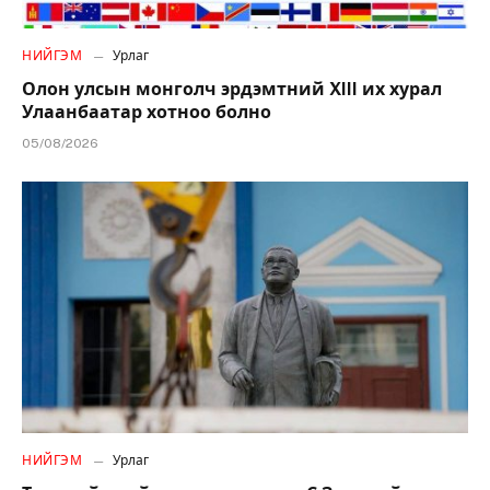
НИЙГЭМ
Урлаг
Олон улсын монголч эрдэмтний XIII их хурал
Улаанбаатар хотноо болно
05/08/2026
НИЙГЭМ
Урлаг