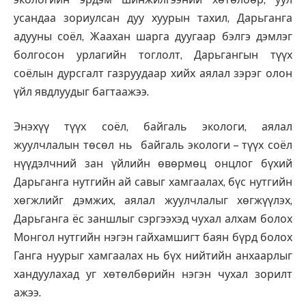
усандаа зориулсан дуу хуурын тахил, Дарьганга
адууны соёл, Жаахан шарга дуугаар бэлгэ дэмлэг
болгосон урлагийн тоглолт, Дарьгангын түүх
соёлын дурсгалт газруудаар хийх аялал зэрэг олон
үйл явдлуудыг багтаажээ.
Энэхүү түүх соёл, байгаль экологи, аялал
жуулчлалын төсөл нь байгаль экологи – түүх соёл
нүүдэлчний зан үйлийн өвөрмөц онцлог бүхий
Дарьганга нутгийн ай савыг хамгаалах, бүс нутгийн
хөгжлийг дэмжих, аялал жуулчлалыг хөгжүүлэх,
Дарьганга ёс заншлыг сэргээхэд чухал алхам болох
Монгол нутгийн нэгэн гайхамшигт баян бүрд болох
Ганга нуурыг хамгаалах нь бүх нийтийн анхаарлыг
хандуулахад уг хөтөлбөрийн нэгэн чухал зорилт
ажээ.