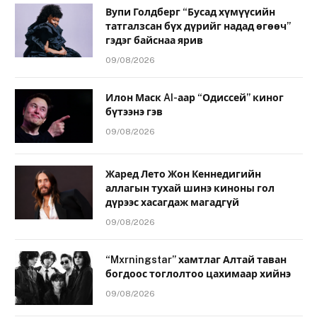
Вупи Голдберг “Бусад хүмүүсийн
татгалзсан бүх дүрийг надад өгөөч”
гэдэг байснаа ярив
09/08/2026
Илон Маск AI-аар “Одиссей” киног
бүтээнэ гэв
09/08/2026
Жаред Лето Жон Кеннедигийн
аллагын тухай шинэ киноны гол
дүрээс хасагдаж магадгүй
09/08/2026
“Mxrningstar” хамтлаг Алтай таван
богдоос тоглолтоо цахимаар хийнэ
09/08/2026