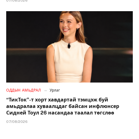
07/08/2026
ОДДЫН АМЬДРАЛ
Урлаг
“ТикТок”-т хорт хавдартай тэмцэж буй
амьдралаа хуваалцдаг байсан инфлюнсер
Сидней Тоул 26 насандаа таалал төгслөө
07/08/2026