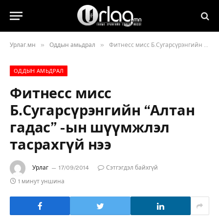
»
»
Урлаг.мн
Оддын амьдрал
Фитнесс мисс Б.Сугарсүрэнгийн “Алтан гадас” -ын шүүмжлэл тасрахгүй нээ
ОДДЫН АМЬДРАЛ
Фитнесс мисс
Б.Сугарсүрэнгийн “Алтан
гадас” -ын шүүмжлэл
тасрахгүй нээ
Урлаг
17/09/2014
Сэтгэгдэл байхгүй
1 минут уншина