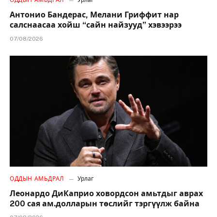
Антонио Бандерас, Мелани Гриффит нар
салснаасаа хойш “сайн найзууд” хэвээрээ
07/08/2026
ОДДЫН АМЬДРАЛ
Урлаг
Леонардо ДиКаприо ховордсон амьтдыг аврах
200 сая ам.долларын төслийг тэргүүлж байна