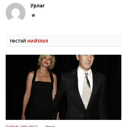
Урлаг
Вэбсайт
ТӨСТЭЙ
НИЙТЛЭЛ
ОДДЫН АМЬДРАЛ
Урлаг