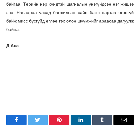
байгаа. Төрийн нэр хүндтэй шагналын үнэгүйдсэн нэг жишээ
энэ. Насаараа улсад багшилсан сайн багш нартаа өгөөгүй
байж мисс бүсгүйд өглөө гэх олон шүүмжийг араасаа дагуулж
байна.
Д.Ана
Facebook
Twitter
Pinterest
LinkedIn
Tumblr
Имэйл