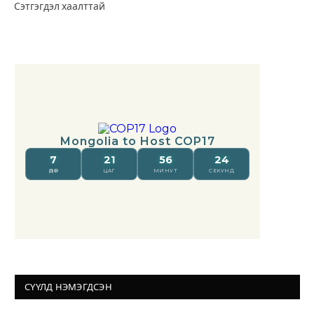
Сэтгэгдэл хаалттай
СҮҮЛД НЭМЭГДСЭН