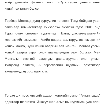
хоёр удаагийн фитнесс мисс Б.Сугарсүрэн уншигч таны
хэдийнээ танил болсон.
Тэрбээр Москвад дунд сургуулиа төгссөн. Тэнд байхдаа уран
сайхнаар гимнастикаар хичээллэж эхэлсэн гэдэг. 2001 онд
Туркт очиж спортын сургуульд Багш, дасгалжуулагчийн
мэргэжлийг эзэмшсэн. Азийн аварга шалгаруулах тэмцээний
хошой мөнгө, Зүүн Азийн аваргын алт, мөнгөн, Монгол улсын
хошой аварга зэрэг олон шагналуудын эзэн болжээ. Мөн
Монголын эмэгтэй тамирчдыг дасгалжуулан, олон улсын
тэмцээнд бэлтгэж, А зэрэглэлийн шүүгчийн эрхтэйгээр
тэмцээнүүдэд оролцдог юм.
Тэгвэл фитнесс миссийг хэдхэн хоногийн өмнө “Алтан гадас”
одонгоор шагнажээ. Энэхүү шагналыг нь шүүмжлэх улс олон