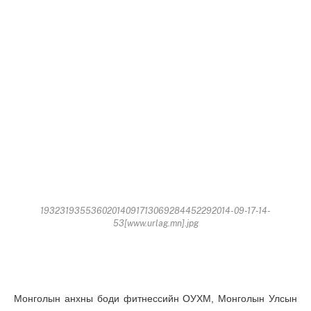
19323193553602014091713069284452292014-09-17-14-
53[www.urlag.mn].jpg
Монголын анхны боди фитнессийн ОУХМ, Монголын Улсын