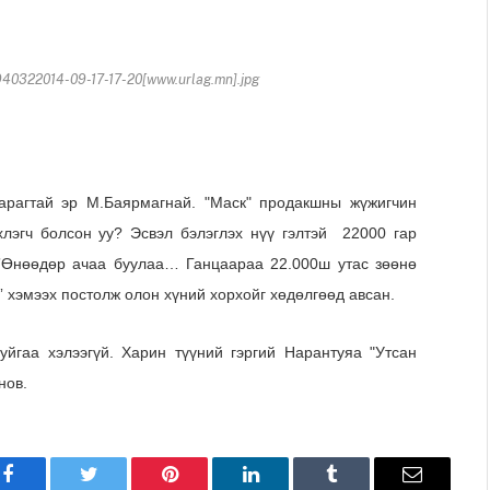
322014-09-17-17-20[www.urlag.mn].jpg
арагтай эр М.Баярмагнай. "Маск" продакшны жүжигчин
лэгч болсон уу? Эсвэл бэлэглэх нүү гэлтэй 22000 гар
 ”Өнөөдөр ачаа буулаа… Ганцаараа 22.000ш утас зөөнө
” хэмээх постолж олон хүний хорхойг хөдөлгөөд авсан.
уйгаа хэлээгүй. Харин түүний гэргий Нарантуяа "Утсан
гнов.