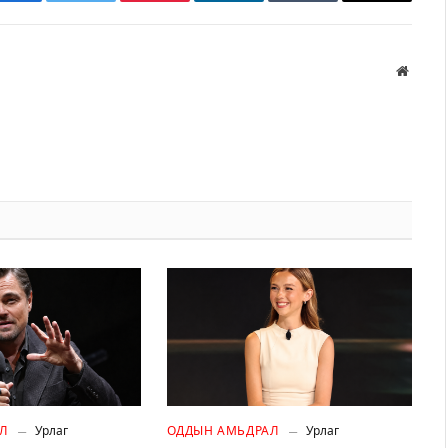
Facebook
Twitter
Pinterest
LinkedIn
Tumblr
Имэйл
Вэбса
Л
Урлаг
ОДДЫН АМЬДРАЛ
Урлаг