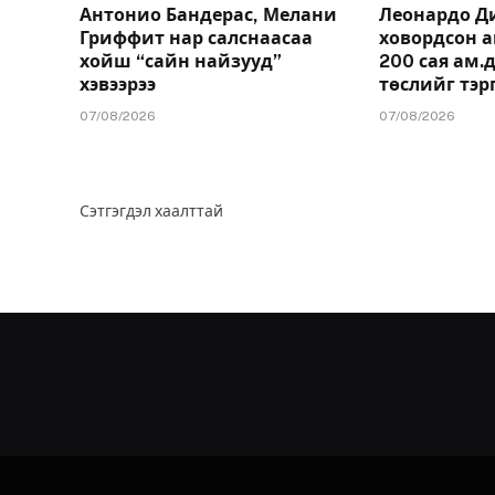
Антонио Бандерас, Мелани
Леонардо Д
Гриффит нар салснаасаа
ховордсон 
хойш “сайн найзууд”
200 сая ам
хэвээрээ
төслийг тэр
07/08/2026
07/08/2026
Сэтгэгдэл хаалттай