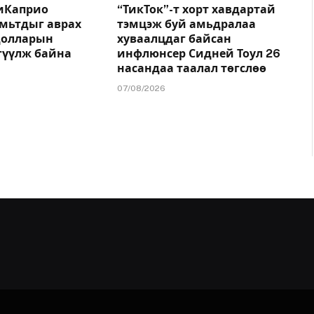
иКаприо
“ТикТок”-т хорт хавдартай
амьтдыг аврах
тэмцэж буй амьдралаа
.долларын
хуваалцдаг байсан
гүүлж байна
инфлюнсер Сидней Тоул 26
насандаа таалал төгслөө
07/08/2026