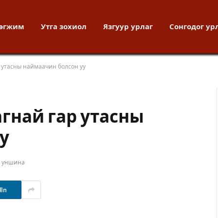
хөгжим
Утга зохиол
Язгуур урлаг
Сонгодог ур
 утасны наймаачин болсон уу
гнай гар утасны
у
т уншина
dIn