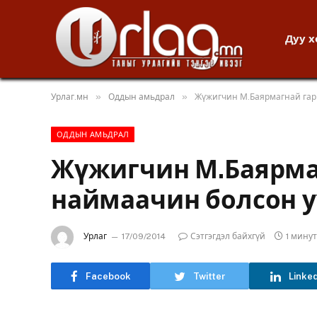
Дуу 
»
»
Урлаг.мн
Оддын амьдрал
Жүжигчин М.Баярмагнай гар
ОДДЫН АМЬДРАЛ
Жүжигчин М.Баярма
наймаачин болсон у
Урлаг
17/09/2014
Сэтгэгдэл байхгүй
1 мину
Facebook
Twitter
Linke