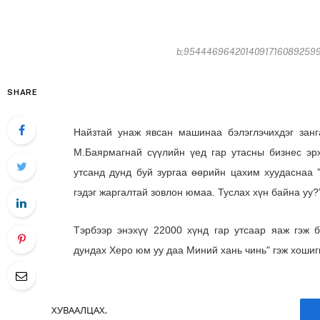
b;9544469642014091716089259940
SHARE
Найзтай унаж явсан машинаа бэлэглэчихдэг занг
М.Баярмагнай сүүлийн үед гар утасны бизнес эрх
утсанд дунд буй зургаа өөрийн цахим хуудаснаа
гэдэг жаргалтай зовлон юмаа. Туслах хүн байна уу?
Тэрбээр энэхүү 22000 хүнд гар утсаар яаж гэж б
дундах Херо юм уу даа Миний хань чинь" гэж хоши
ХУВААЛЦАХ.