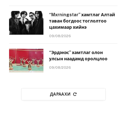
“Mxrningstar” хамтлаг Алтай
таван богдоос тоглолтоо
цахимаар хийнэ
09/08/2026
“Эрдэнэс” хамтлаг олон
улсын наадамд оролцлоо
09/08/2026
ДАРААХИ