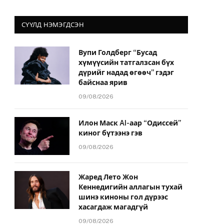
СҮҮЛД НЭМЭГДСЭН
Вупи Голдберг “Бусад
хүмүүсийн татгалзсан бүх
дүрийг надад өгөөч” гэдэг
байснаа ярив
09/08/2026
Илон Маск AI-аар “Одиссей”
киног бүтээнэ гэв
09/08/2026
Жаред Лето Жон
Кеннедигийн аллагын тухай
шинэ киноны гол дүрээс
хасагдаж магадгүй
09/08/2026