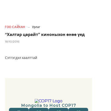
ГОО САЙХАН
Урлаг
“Халтар царайт” киноныхон өнөө үед
18/10/2016
Сэтгэгдэл хаалттай