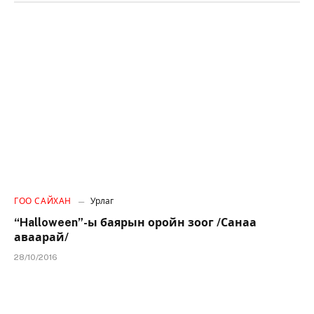
ГОО САЙХАН
Урлаг
“Halloween”-ы баярын оройн зоог /Санаа
аваарай/
28/10/2016