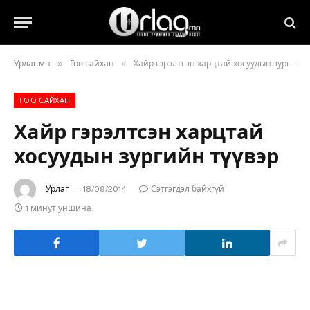
»
»
Урлаг.мн
Гоо сайхан
Хайр гэрэлтсэн харцтай хосуудын зургийн түүвэр
ГОО САЙХАН
Хайр гэрэлтсэн харцтай
хосуудын зургийн түүвэр
Урлаг
18/09/2014
Сэтгэгдэл байхгүй
1 минут уншина