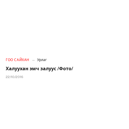
ГОО САЙХАН
Урлаг
Халуухан эмч залуус /Фото/
22/10/2016