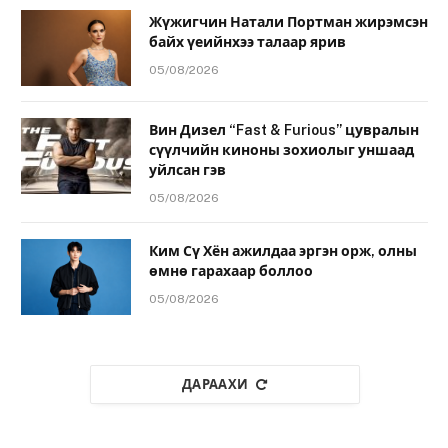
Жүжигчин Натали Портман жирэмсэн
байх үеийнхээ талаар ярив
05/08/2026
Вин Дизел “Fast & Furious” цувралын
сүүлчийн киноны зохиолыг уншаад
уйлсан гэв
05/08/2026
Ким Сү Хён ажилдаа эргэн орж, олны
өмнө гарахаар боллоо
05/08/2026
ДАРААХИ