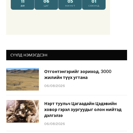
СҮҮЛД НЭМЭГДСЭН
Отгонтэнгэрийг зориход, 3000
жилийн түүх угтана
06/08/2026
Нэрт туульч Цагаадайн Цэдэвийн
ховор гэрэл зургуудыг олон нийтэд
дэлгэлээ
06/08/2026