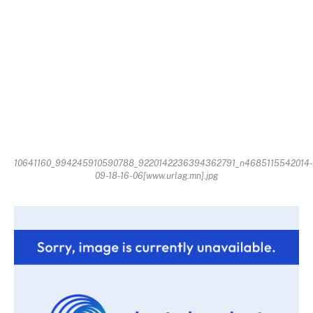
10641160_994245910590788_9220142236394362791_n4685115542014-
09-18-16-06[www.urlag.mn].jpg