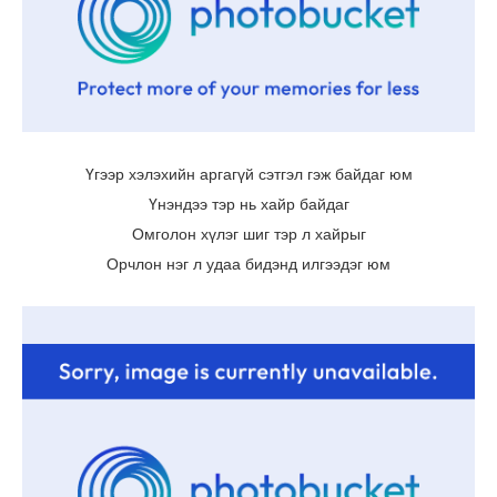
Үгээр хэлэхийн аргагүй сэтгэл гэж байдаг юм
Үнэндээ тэр нь хайр байдаг
Омголон хүлэг шиг тэр л хайрыг
Орчлон нэг л удаа бидэнд илгээдэг юм