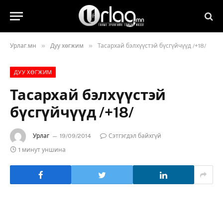
»
»
Урлаг.мн
Дуу хөгжим
Тасархай бэлхүүстэй бүсгүйчүүд /+18/
ДУУ ХӨГЖИМ
Тасархай бэлхүүстэй
бүсгүйчүүд /+18/
Урлаг
19/09/2014
Сэтгэгдэл байхгүй
1 минут уншина