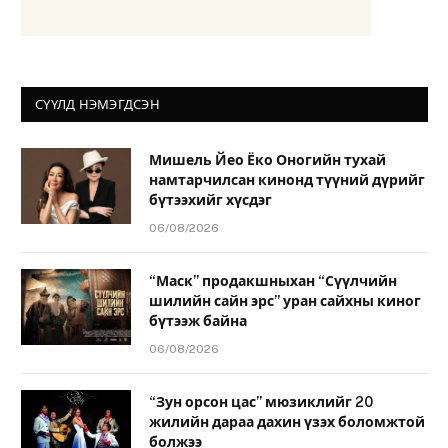
СҮҮЛД НЭМЭГДСЭН
Мишель Йео Ёко Оногийн тухай
намтарчилсан кинонд түүний дүрийг
бүтээхийг хүсдэг
06/08/2026
“Маск” продакшныхан “Сүүлчийн
шилийн сайн эрс” уран сайхны киног
бүтээж байна
06/08/2026
“Зун орсон цас” мюзиклийг 20
жилийн дараа дахин үзэх боломжтой
болжээ