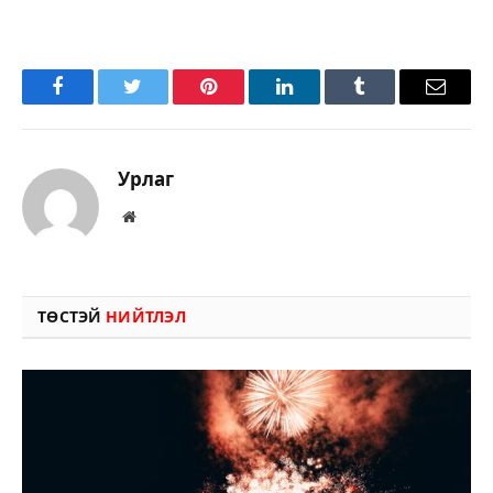
Facebook
Twitter
Pinterest
LinkedIn
Tumblr
Имэйл
Урлаг
Вэбсайт
ТӨСТЭЙ
НИЙТЛЭЛ