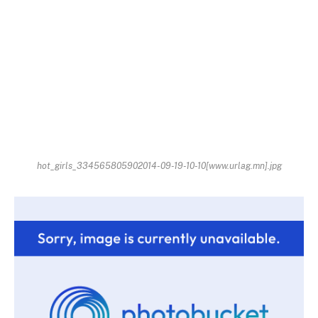
hot_girls_334565805902014-09-19-10-10[www.urlag.mn].jpg