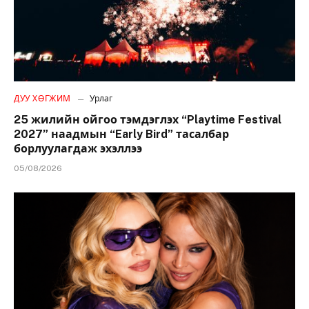
ДУУ ХӨГЖИМ
Урлаг
25 жилийн ойгоо тэмдэглэх “Playtime Festival
2027” наадмын “Early Bird” тасалбар
борлуулагдаж эхэллээ
05/08/2026