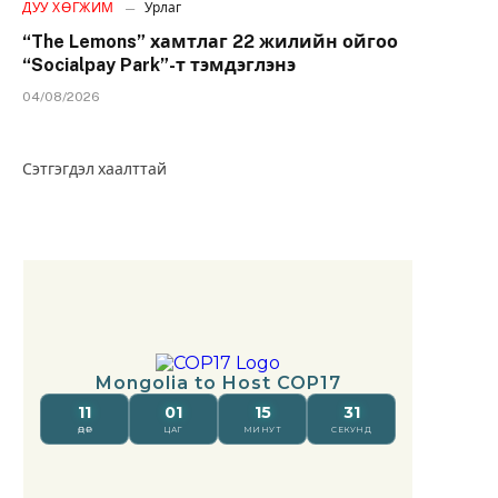
ДУУ ХӨГЖИМ
Урлаг
“The Lemons” хамтлаг 22 жилийн ойгоо
“Socialpay Park”-т тэмдэглэнэ
04/08/2026
Сэтгэгдэл хаалттай