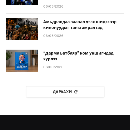
06/08/2026
Амьдралдаа заавал үзэх шидээвэр
кинонуудыг таны амралтад
06/08/2026
“Дарма Батбаяр” ном уншигчдад
хүрлээ
06/08/2026
ДАРААХИ